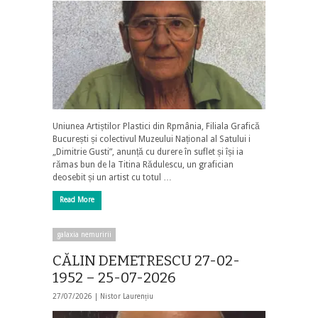
Uniunea Artiștilor Plastici din Rpmânia, Filiala Grafică
București și colectivul Muzeului Național al Satului i
„Dimitrie Gusti”, anunță cu durere în suflet și își ia
rămas bun de la Titina Rădulescu, un grafician
deosebit și un artist cu totul …
Read More
galaxia nemuririi
CĂLIN DEMETRESCU 27-02-
1952 – 25-07-2026
27/07/2026 |
Nistor Laurențiu