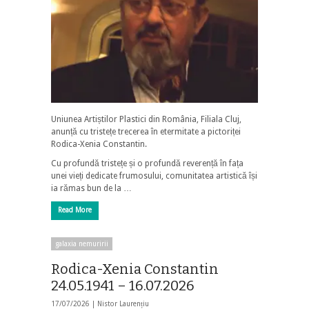
Uniunea Artiștilor Plastici din România, Filiala Cluj,
anunță cu tristețe trecerea în etermitate a pictoriței
Rodica-Xenia Constantin.
Cu profundă tristețe și o profundă reverență în fața
unei vieți dedicate frumosului, comunitatea artistică își
ia rămas bun de la …
Read More
galaxia nemuririi
Rodica-Xenia Constantin
24.05.1941 – 16.07.2026
17/07/2026 |
Nistor Laurențiu