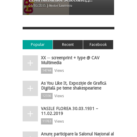
01/10/2015 | Nistor Laurențiu
Popular
Recent
Facebook
XX ─ screenprint + type @ CAV
Multimedia
Views
14744
As You Like It, Expoziție de Grafică
Digitală pe teme shakespeariene
Views
12336
VASILE FLOREA 30.03.1931 –
11.02.2019
Views
11763
Anunț participare la Salonul Național al