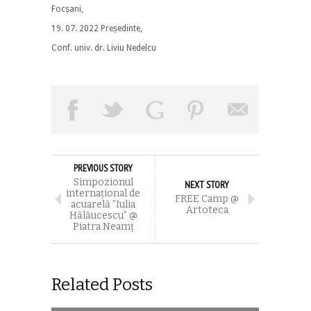
Focșani,
19. 07. 2022 Președinte,
Conf. univ. dr. Liviu Nedelcu
PREVIOUS STORY
Simpozionul
NEXT STORY
internațional de
FREE Camp @
acuarelă ”Iulia
Artoteca
Hălăucescu” @
Piatra Neamț
Related Posts