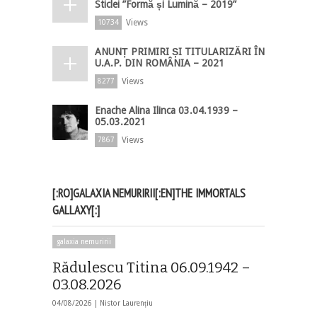
Sticlei ”Formă și Lumină – 2019”
Views
10734
ANUNȚ PRIMIRI ȘI TITULARIZĂRI ÎN
U.A.P. DIN ROMÂNIA – 2021
Views
8277
Enache Alina Ilinca 03.04.1939 –
05.03.2021
Views
7867
[:RO]GALAXIA NEMURIRII[:EN]THE IMMORTALS
GALLAXY[:]
galaxia nemuririi
Rădulescu Titina 06.09.1942 –
03.08.2026
04/08/2026 |
Nistor Laurențiu