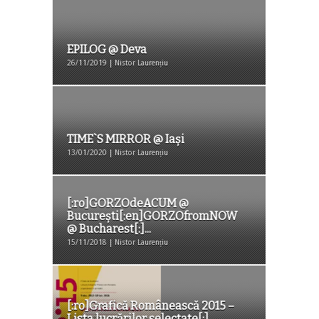
EPILOG @ Deva
26/11/2019 | Nistor Laurențiu
TIME`S MIRROR @ Iași
13/01/2020 | Nistor Laurențiu
[:ro]GORZOdeACUM @
București[:en]GORZOfromNOW
@ Bucharest[:]...
15/11/2018 | Nistor Laurențiu
[:ro]Grafică Românească 2015 –
Lista lucrărilor selectate[:]...