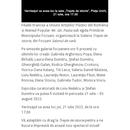
Filialei Vrancea a Uniunii Artiștilor Plastici din România
și Ateneul Popular
Mr. Gh. Pastia
sub egida Primăriei
Municipiului Focșani, organizează la Galeria
Trepte de
istorie
, din Focșani
Salonul de vară
.
Pe simezele galeriei focșenene vor fi prezenți cu
ultimile lor creații: Gabriela Arghirescu Popa, Elena
Bîrhală, Laura Elena Dumitru, Ştefan Dumitru,
Gheorghiță Galan, Rodica Gherghinoiu Croitoru,
Viorica Oana Kalany, Titi Leica, Valeriu Daniel Năstase,
Liviu Nedelcu, Laurenţiu Nistor, Laurenţiu Păun, Matei
Roncea, Elena Stoiciu, Gabriela Tudor, Monica Voicu.
Expoziția curatoriată de Liviu Nedelcu și Ștefan
Dumitru va putea fi vizitată în perioada 21 iulie – 05
august 2022.
Vernisajul va avea loc joi, 21 iulie 2022, de la ora
17.00
Vă așteptăm cu drag la
Trepte de istorie
pentru a ne
bucura împreună de aceast nou spectacol vizual!