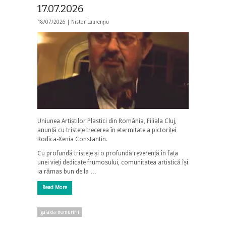
17.07.2026
18/07/2026 |
Nistor Laurențiu
Uniunea Artiștilor Plastici din România, Filiala Cluj,
anunță cu tristețe trecerea în etermitate a pictoriței
Rodica-Xenia Constantin.
Cu profundă tristețe și o profundă reverență în fața
unei vieți dedicate frumosului, comunitatea artistică își
ia rămas bun de la …
Read More
galaxia nemuririi