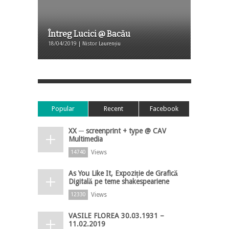
Întreg Lucici @ Bacău
18/04/2019 | Nistor Laurențiu
Popular
Recent
Facebook
XX ─ screenprint + type @ CAV
Multimedia
Views
14740
As You Like It, Expoziție de Grafică
Digitală pe teme shakespeariene
Views
12330
VASILE FLOREA 30.03.1931 –
11.02.2019