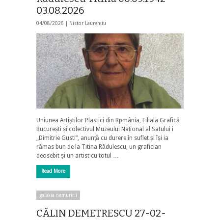
03.08.2026
04/08/2026 |
Nistor Laurențiu
Uniunea Artiștilor Plastici din Rpmânia, Filiala Grafică
București și colectivul Muzeului Național al Satului i
„Dimitrie Gusti”, anunță cu durere în suflet și își ia
rămas bun de la Titina Rădulescu, un grafician
deosebit și un artist cu totul …
Read More
galaxia nemuririi
CĂLIN DEMETRESCU 27-02-