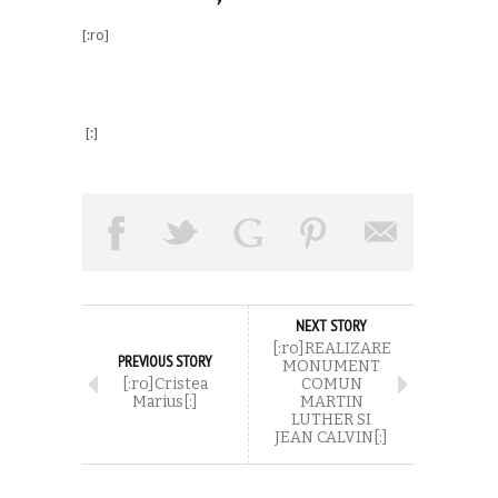
[:ro]
[:]
NEXT STORY
[:ro]REALIZARE
PREVIOUS STORY
MONUMENT
[:ro]Cristea
COMUN
Marius[:]
MARTIN
LUTHER SI
JEAN CALVIN[:]