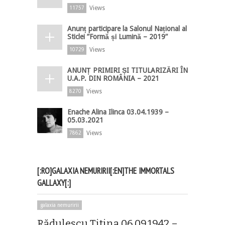
Views
11757
Anunț participare la Salonul Național al
Sticlei ”Formă și Lumină – 2019”
Views
10729
ANUNȚ PRIMIRI ȘI TITULARIZĂRI ÎN
U.A.P. DIN ROMÂNIA – 2021
Views
8270
Enache Alina Ilinca 03.04.1939 –
05.03.2021
Views
7862
[:RO]GALAXIA NEMURIRII[:EN]THE IMMORTALS
GALLAXY[:]
galaxia nemuririi
Rădulescu Titina 06.09.1942 –