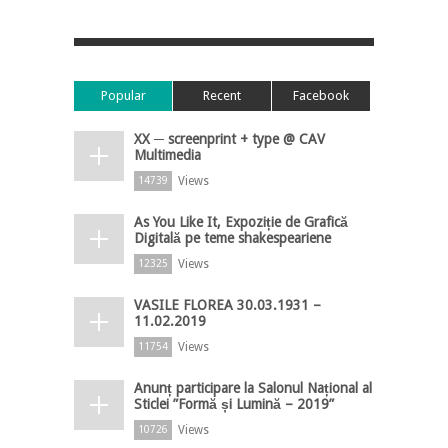
Popular
Recent
Facebook
XX ─ screenprint + type @ CAV
Multimedia
Views
14739
As You Like It, Expoziție de Grafică
Digitală pe teme shakespeariene
Views
12325
VASILE FLOREA 30.03.1931 –
11.02.2019
Views
11754
Anunț participare la Salonul Național al
Sticlei ”Formă și Lumină – 2019”
Views
10726