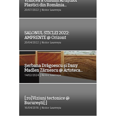
Vrancea a Uniunii Artiștilor
Plastici din România...
20/07/2022 | Nistor Laurențiu
SALONUL STICLEI 2022:
AMPRENTE @ Orizont
20/04/2022 | Nistor Laurențiu
Șerbana Drăgoescu și Dany
Madlen Zărnescu @ Artoteca...
14/02/2024 | Nistor Laurențiu
[:ro]Viziuni tectonice @
București[:]
16/04/2018 | Nistor Laurențiu