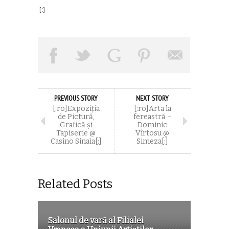
[:]
PREVIOUS STORY
NEXT STORY
[:ro]Expoziția
[:ro]Arta la
de Pictură,
fereastră –
Grafică și
Dominic
Tapiserie @
Vîrtosu @
Casino Sinaia[:]
Simeza[:]
Related Posts
Salonul de vară al Filialei