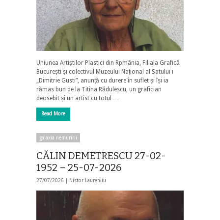
Uniunea Artiștilor Plastici din Rpmânia, Filiala Grafică
București și colectivul Muzeului Național al Satului i
„Dimitrie Gusti”, anunță cu durere în suflet și își ia
rămas bun de la Titina Rădulescu, un grafician
deosebit și un artist cu totul …
Read More
galaxia nemuririi
CĂLIN DEMETRESCU 27-02-
1952 – 25-07-2026
27/07/2026 |
Nistor Laurențiu