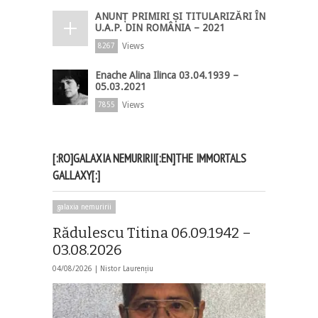
ANUNȚ PRIMIRI ȘI TITULARIZĂRI ÎN
U.A.P. DIN ROMÂNIA – 2021
Views
8267
Enache Alina Ilinca 03.04.1939 –
05.03.2021
Views
7855
[:RO]GALAXIA NEMURIRII[:EN]THE IMMORTALS
GALLAXY[:]
galaxia nemuririi
Rădulescu Titina 06.09.1942 –
03.08.2026
04/08/2026 |
Nistor Laurențiu