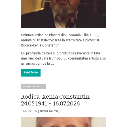
Uniunea Artiștilor Plastici din România, Filiala Cluj,
anunță cu tristețe trecerea în etermitate a pictoriței
Rodica-Xenia Constantin.
Cu profundă tristețe și o profundă reverență în fața
unei vieți dedicate frumosului, comunitatea artistică își
ia rămas bun de la …
Read More
galaxia nemuririi
Rodica-Xenia Constantin
24.05.1941 – 16.07.2026
17/07/2026 |
Nistor Laurențiu