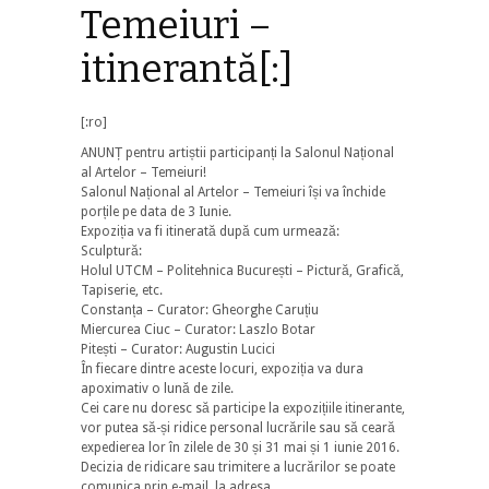
Temeiuri –
itinerantă[:]
[:ro]
ANUNȚ pentru artiștii participanți la Salonul Național
al Artelor – Temeiuri!
Salonul Național al Artelor – Temeiuri își va închide
porțile pe data de 3 Iunie.
Expoziția va fi itinerată după cum urmează:
Sculptură:
Holul UTCM – Politehnica București – Pictură, Grafică,
Tapiserie, etc.
Constanța – Curator: Gheorghe Caruțiu
Miercurea Ciuc – Curator: Laszlo Botar
Pitești – Curator: Augustin Lucici
În fiecare dintre aceste locuri, expoziția va dura
apoximativ o lună de zile.
Cei care nu doresc să participe la expozițiile itinerante,
vor putea să-și ridice personal lucrările sau să ceară
expedierea lor în zilele de 30 și 31 mai și 1 iunie 2016.
Decizia de ridicare sau trimitere a lucrărilor se poate
comunica prin e-mail, la adresa