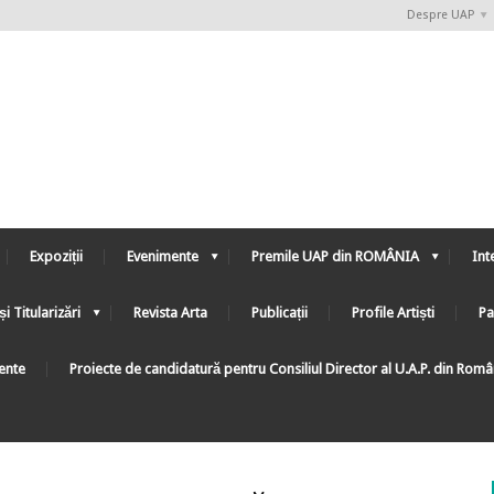
Despre UAP
Expoziții
Evenimente
Premile UAP din ROMÂNIA
Int
și Titularizări
Revista Arta
Publicații
Profile Artiști
Pa
ente
Proiecte de candidatură pentru Consiliul Director al U.A.P. din Rom