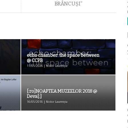
BRÂNCUŞI”
echo chamber: the space between
@ CCPB
11/05/2026 | Nistor Laurențiu
[:ro]NOAPTEA MUZEELOR 2018 @
Deva[:]
16/05/2018 | Nistor Laurențiu