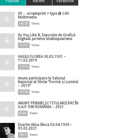
Popular
Recent
Facebook
XX ─ screenprint + type @ CAV
Multimedia
14739
Views
As You Like It, Expoziție de Grafică
Digitală pe teme shakespeariene
12327
Views
VASILE FLOREA 30.03.1931 –
11.02.2019
11754
Views
Anunț participare la Salonul
Național al Sticlei ”Formă și Lumină
– 2019”
10726
Views
ANUNȚ PRIMIRI ȘI TITULARIZĂRI ÎN
U.A.P. DIN ROMÂNIA – 2021
8268
Views
Enache Alina Ilinca 03.04.1939 –
05.03.2021
7857
Views