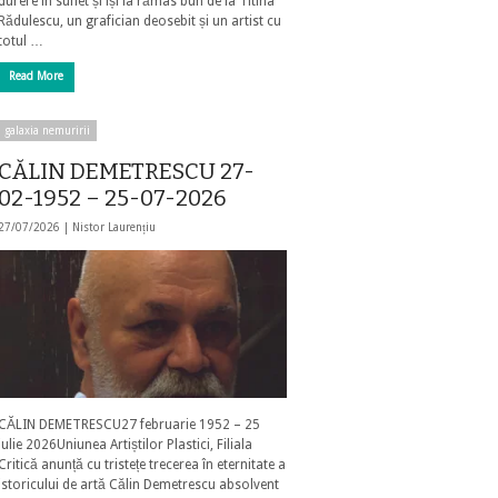
durere în suflet și își ia rămas bun de la Titina
Rădulescu, un grafician deosebit și un artist cu
totul …
Read More
galaxia nemuririi
CĂLIN DEMETRESCU 27-
02-1952 – 25-07-2026
27/07/2026 |
Nistor Laurențiu
CĂLIN DEMETRESCU27 februarie 1952 – 25
iulie 2026Uniunea Artiștilor Plastici, Filiala
Critică anunță cu tristețe trecerea în eternitate a
istoricului de artă Călin Demetrescu absolvent