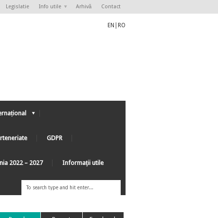
Legislatie
Info utile
Arhivă
Contact
EN
|
RO
ernațional
rteneriate
GDPR
ânia 2022 – 2027
Informaţii utile