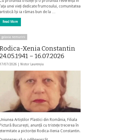
Cu profundă tristețe și o profundă reverență în
fața unei vieți dedicate frumosului, comunitatea
artistică își ia rămas bun de la …
Read More
galaxia nemuririi
Rodica-Xenia Constantin
24.05.1941 – 16.07.2026
17/07/2026 |
Nistor Laurențiu
Uniunea Artiștilor Plastici din România, Filiala
Pictură București, anunță cu tristețe trecerea în
etermitate a pictoriței Rodica-Xenia Constantin.
Dumnezeu să o odihnească!