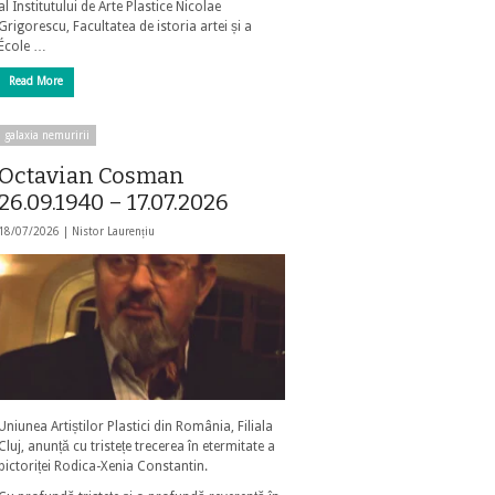
al Institutului de Arte Plastice Nicolae
Grigorescu, Facultatea de istoria artei și a
École …
Read More
galaxia nemuririi
Octavian Cosman
26.09.1940 – 17.07.2026
18/07/2026 |
Nistor Laurențiu
Uniunea Artiștilor Plastici din România, Filiala
Cluj, anunță cu tristețe trecerea în etermitate a
pictoriței Rodica-Xenia Constantin.