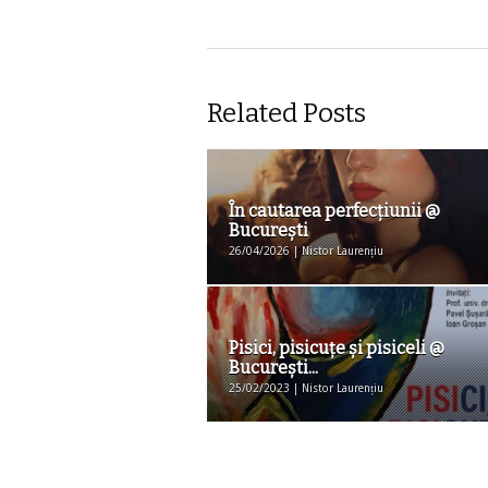
Related Posts
În cautarea perfecțiunii @
București
26/04/2026 | Nistor Laurențiu
Pisici, pisicuţe şi pisiceli @
Bucureşti...
25/02/2023 | Nistor Laurențiu