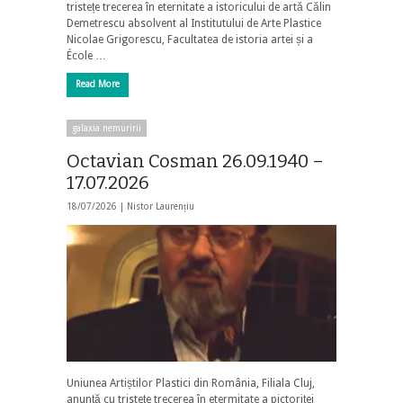
tristețe trecerea în eternitate a istoricului de artă Călin
Demetrescu absolvent al Institutului de Arte Plastice
Nicolae Grigorescu, Facultatea de istoria artei și a
École …
Read More
galaxia nemuririi
Octavian Cosman 26.09.1940 –
17.07.2026
18/07/2026 |
Nistor Laurențiu
Uniunea Artiștilor Plastici din România, Filiala Cluj,
anunță cu tristețe trecerea în etermitate a pictoriței