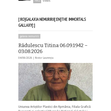
Views
7862
[:RO]GALAXIA NEMURIRII[:EN]THE IMMORTALS
GALLAXY[:]
galaxia nemuririi
Rădulescu Titina 06.09.1942 –
03.08.2026
04/08/2026 |
Nistor Laurențiu
Uniunea Artiștilor Plastici din Rpmânia, Filiala Grafică