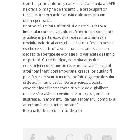
Constanța lucrările artiștilor Filialei Constanța a UAPR
ne oferă o imagine de ansamblu a preocupărilor,
tendințelor și viziunilor artistice ale acestora din
ultima perioadă.
Printr-o diversitate stilistică și o particularitate a
limbajului care individualizează fiecare personalitate
artistică în parte, expoziția reprezintă o sinteză a
nivelului valoric al acestei Filiale și ne oferă un periplu
estetic ce se articulează în mod armonios printr-o
deosebită libertate de expresie și o varietate de tehnici
de pictură. Cu certitudine, expoziția artiștilor
constănțeni constituie un reper important în rândul
artei românești contemporane, creația lor putând fi
privită și ca o scurtă incursiune într-o galerie de stiluri
și de exprimări plastice. De asemenea, această
expoziție îndeplinește toate criteriile de eligibilitate
menite să o alăture evenimentelor expoziționale ce
ilustrează, în momentul de față, fenomenul complex al
artei românești contemporane.”
Roxana Bărbulescu – critic de artă