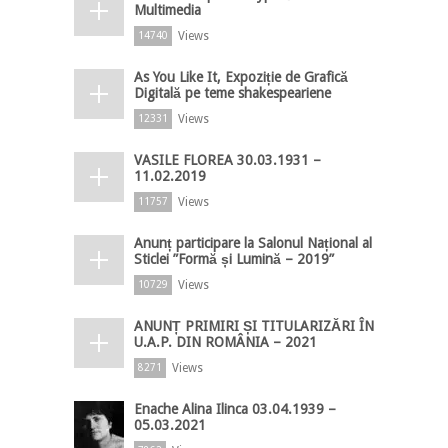
Multimedia
Views
14740
As You Like It, Expoziție de Grafică
Digitală pe teme shakespeariene
Views
12331
VASILE FLOREA 30.03.1931 –
11.02.2019
Views
11757
Anunț participare la Salonul Național al
Sticlei ”Formă și Lumină – 2019”
Views
10729
ANUNȚ PRIMIRI ȘI TITULARIZĂRI ÎN
U.A.P. DIN ROMÂNIA – 2021
Views
8271
Enache Alina Ilinca 03.04.1939 –
05.03.2021