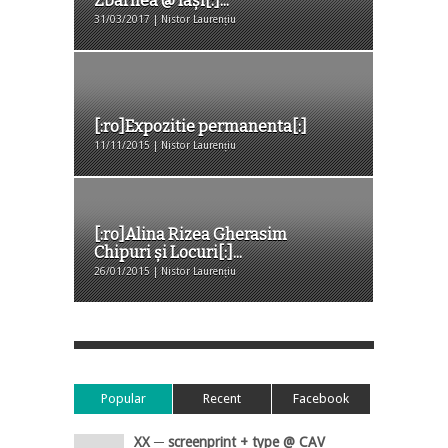
Zbârnea @ Iaşi[:]...
31/03/2017 | Nistor Laurențiu
[:ro]Expozitie permanenta[:]
11/11/2015 | Nistor Laurențiu
[:ro]Alina Rizea Gherasim
Chipuri și Locuri[:]...
26/01/2015 | Nistor Laurențiu
Popular
Recent
Facebook
XX ─ screenprint + type @ CAV