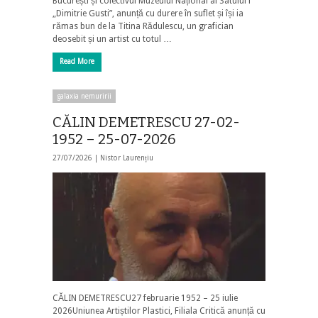
București și colectivul Muzeului Național al Satului i
„Dimitrie Gusti”, anunță cu durere în suflet și își ia
rămas bun de la Titina Rădulescu, un grafician
deosebit și un artist cu totul …
Read More
galaxia nemuririi
CĂLIN DEMETRESCU 27-02-
1952 – 25-07-2026
27/07/2026 |
Nistor Laurențiu
CĂLIN DEMETRESCU27 februarie 1952 – 25 iulie
2026Uniunea Artiștilor Plastici, Filiala Critică anunță cu