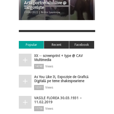
Arta portretului live @
Târgoviște
23/06/2022 | Nistor Laurențiu
Popular
Recent
Facebook
XX ─ screenprint + type @ CAV
Multimedia
Views
14740
As You Like It, Expoziție de Grafică
Digitală pe teme shakespeariene
Views
12331
VASILE FLOREA 30.03.1931 –
11.02.2019
Views
11758