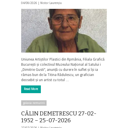
04/08/2026 |
Nistor Laurențiu
Uniunea Artiștilor Plastici din Rpmânia, Filiala Grafică
București și colectivul Muzeului Național al Satului i
„Dimitrie Gusti”, anunță cu durere în suflet și își ia
rămas bun de la Titina Rădulescu, un grafician
deosebit și un artist cu totul …
Read More
galaxia nemuririi
CĂLIN DEMETRESCU 27-02-
1952 – 25-07-2026
27/07/2026 |
Nistor Laurențiu