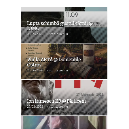
Lupta schimbă gustul cărnii @
IOMO
08/09/2025 | Nistor Laurențiu
Vin’ la ARTĂ @ Domeniile
Ostrov
25/06/2026 | Nistor Laurențiu
Ion Irimescu 119 @ Fălticeni
27/02/2022 | Nistor Laurențiu