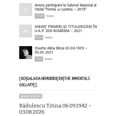
Anunț participare la Salonul Național al
Sticlei ”Formă și Lumină – 2019”
Views
10729
ANUNȚ PRIMIRI ȘI TITULARIZĂRI ÎN
U.A.P. DIN ROMÂNIA – 2021
Views
8272
Enache Alina Ilinca 03.04.1939 –
05.03.2021
Views
7862
[:RO]GALAXIA NEMURIRII[:EN]THE IMMORTALS
GALLAXY[:]
galaxia nemuririi
Rădulescu Titina 06.09.1942 –
03.08.2026