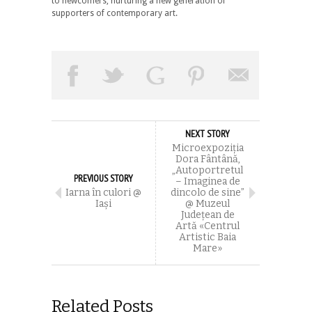
to newcomers, nurturing a new generation of
supporters of contemporary art.
NEXT STORY
Microexpoziția
Dora Fântână,
„Autoportretul
PREVIOUS STORY
– Imaginea de
Iarna în culori @
dincolo de sine”
Iaşi
@ Muzeul
Județean de
Artă «Centrul
Artistic Baia
Mare»
Related Posts