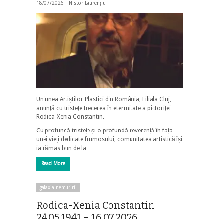
18/07/2026 |
Nistor Laurențiu
Uniunea Artiștilor Plastici din România, Filiala Cluj,
anunță cu tristețe trecerea în etermitate a pictoriței
Rodica-Xenia Constantin.
Cu profundă tristețe și o profundă reverență în fața
unei vieți dedicate frumosului, comunitatea artistică își
ia rămas bun de la …
Read More
galaxia nemuririi
Rodica-Xenia Constantin
24.05.1941 – 16.07.2026