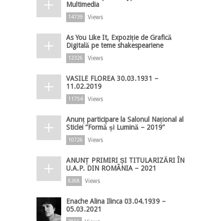
Multimedia
Views
14739
As You Like It, Expoziție de Grafică
Digitală pe teme shakespeariene
Views
12326
VASILE FLOREA 30.03.1931 –
11.02.2019
Views
11754
Anunț participare la Salonul Național al
Sticlei ”Formă și Lumină – 2019”
Views
10726
ANUNȚ PRIMIRI ȘI TITULARIZĂRI ÎN
U.A.P. DIN ROMÂNIA – 2021
Views
8268
Enache Alina Ilinca 03.04.1939 –
05.03.2021