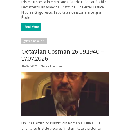
tristețe trecerea în eternitate a istoricului de artă Călin
Demetrescu absolvent al Institutului de Arte Plastice
Nicolae Grigorescu, Facultatea de istoria artei și a
École …
Read More
galaxia nemuririi
Octavian Cosman 26.09.1940 –
17.07.2026
18/07/2026 |
Nistor Laurențiu
Uniunea Artiștilor Plastici din România, Filiala Cluj,
anunță cu tristețe trecerea în etermitate a pictoriței