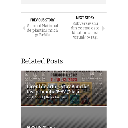
NEXT STORY
PREVIOUS STORY
Subversiv sau
Salonul Național
din ce mai este
de plastică mică
făcut un artist
@ Brăila
vizual? @ Iaşi
Related Posts
Liceul de artă „Octav Băncilă”
Iași promoția 1982 @ Iaşi...
27/11/2023 | Nistor Laurențiu
NEXUS @ Iași