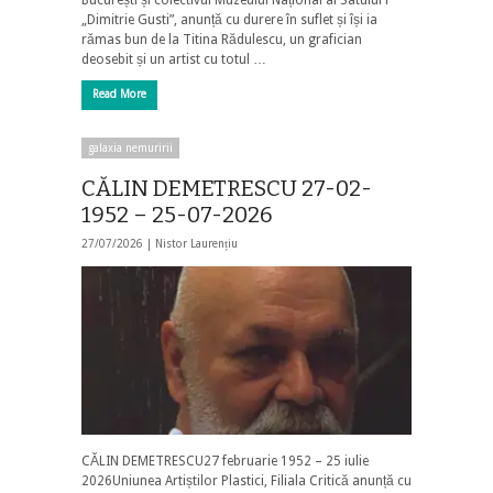
„Dimitrie Gusti”, anunță cu durere în suflet și își ia
rămas bun de la Titina Rădulescu, un grafician
deosebit și un artist cu totul …
Read More
galaxia nemuririi
CĂLIN DEMETRESCU 27-02-
1952 – 25-07-2026
27/07/2026 |
Nistor Laurențiu
CĂLIN DEMETRESCU27 februarie 1952 – 25 iulie
2026Uniunea Artiștilor Plastici, Filiala Critică anunță cu