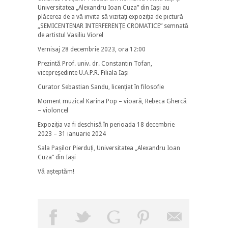
Universitatea „Alexandru Ioan Cuza” din Iași au
plăcerea de a vă invita să vizitați expoziția de pictură
„SEMICENTENAR INTERFERENȚE CROMATICE” semnată
de artistul Vasiliu Viorel
Vernisaj 28 decembrie 2023, ora 12:00
Prezintă Prof. univ. dr. Constantin Tofan,
vicepreședinte U.A.P.R. Filiala Iași
Curator Sebastian Sandu, licențiat în filosofie
Moment muzical Karina Pop – vioară, Rebeca Ghercă
– violoncel
Expoziția va fi deschisă în perioada 18 decembrie
2023 – 31 ianuarie 2024
Sala Pașilor Pierduți, Universitatea „Alexandru Ioan
Cuza” din Iași
Vă așteptăm!