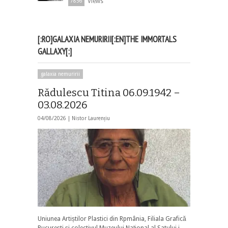
Views
7856
[:RO]GALAXIA NEMURIRII[:EN]THE IMMORTALS
GALLAXY[:]
galaxia nemuririi
Rădulescu Titina 06.09.1942 –
03.08.2026
04/08/2026 |
Nistor Laurențiu
Uniunea Artiștilor Plastici din Rpmânia, Filiala Grafică
București și colectivul Muzeului Național al Satului i