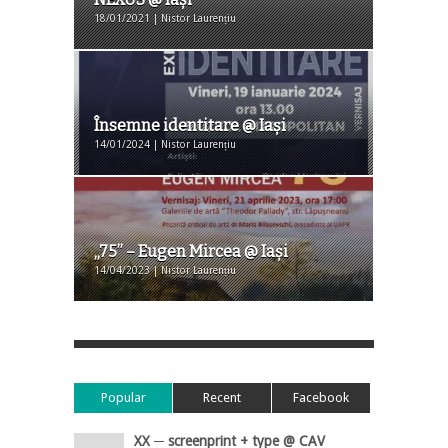
18/01/2021 | Nistor Laurențiu
Însemne identitare @ Iaşi
14/01/2024 | Nistor Laurențiu
„75” – Eugen Mircea @ Iaşi
14/04/2023 | Nistor Laurențiu
Popular
Recent
Facebook
XX ─ screenprint + type @ CAV