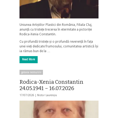
Uniunea Artiștilor Plastici din România, Filiala Cluj,
anunță cu tristețe trecerea în etermitate a pictoriței
Rodica-Xenia Constantin.
Cu profundă tristețe și o profundă reverență în fața
unei vieți dedicate frumosului, comunitatea artistică își
ia rămas bun de la …
Read More
galaxia nemuririi
Rodica-Xenia Constantin
24.05.1941 – 16.07.2026
17/07/2026 |
Nistor Laurențiu