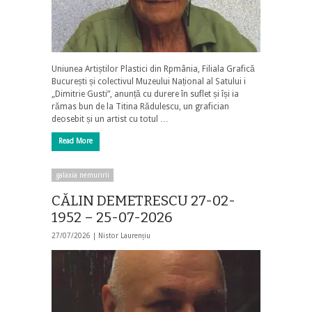
Uniunea Artiștilor Plastici din Rpmânia, Filiala Grafică
București și colectivul Muzeului Național al Satului i
„Dimitrie Gusti”, anunță cu durere în suflet și își ia
rămas bun de la Titina Rădulescu, un grafician
deosebit și un artist cu totul …
Read More
galaxia nemuririi
CĂLIN DEMETRESCU 27-02-
1952 – 25-07-2026
27/07/2026 |
Nistor Laurențiu