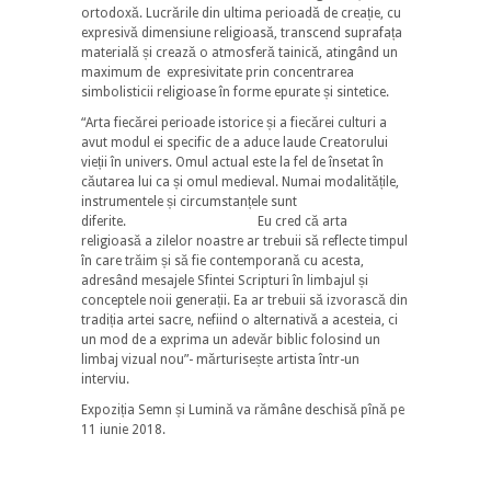
ortodoxă. Lucrările din ultima perioadă de creație, cu
expresivă dimensiune religioasă, transcend suprafața
materială și crează o atmosferă tainică, atingând un
maximum de expresivitate prin concentrarea
simbolisticii religioase în forme epurate și sintetice.
“Arta fiecărei perioade istorice și a fiecărei culturi a
avut modul ei specific de a aduce laude Creatorului
vieții în univers. Omul actual este la fel de însetat în
căutarea lui ca și omul medieval. Numai modalitățile,
instrumentele și circumstanțele sunt
diferite. Eu cred că arta
religioasă a zilelor noastre ar trebuii să reflecte timpul
în care trăim și să fie contemporană cu acesta,
adresând mesajele Sfintei Scripturi în limbajul și
conceptele noii generații. Ea ar trebuii să izvorască din
tradiția artei sacre, nefiind o alternativă a acesteia, ci
un mod de a exprima un adevăr biblic folosind un
limbaj vizual nou”- mărturisește artista într-un
interviu.
Expoziția Semn și Lumină va rămâne deschisă pînă pe
11 iunie 2018.