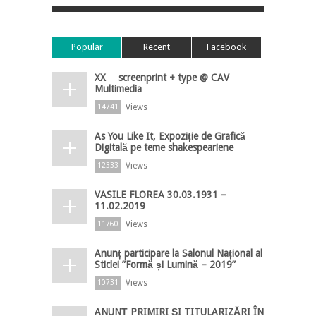
Popular
Recent
Facebook
XX ─ screenprint + type @ CAV
Multimedia
Views
14741
As You Like It, Expoziție de Grafică
Digitală pe teme shakespeariene
Views
12333
VASILE FLOREA 30.03.1931 –
11.02.2019
Views
11760
Anunț participare la Salonul Național al
Sticlei ”Formă și Lumină – 2019”
Views
10731
ANUNȚ PRIMIRI ȘI TITULARIZĂRI ÎN