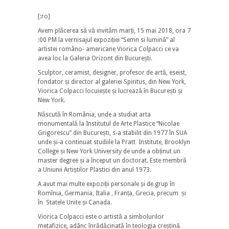
[:ro]
Avem plăcerea să vă invităm marți, 15 mai 2018, ora 7
:00 PM la vernisajul expoziției “Semn si lumină” al
artistei româno- americane Viorica Colpacci ce va
avea loc la Galeria Orizont din București.
Sculptor, ceramist, designer, profesor de artă, eseist,
fondator și director al galeriei Spiritus, din New York,
Viorica Colpacci locuiește și lucrează în București și
New York.
Născută în România, unde a studiat arta
monumentală la Institutul de Arte Plastice “Nicolae
Grigorescu” din București, s-a stabilit din 1977 în SUA
unde și-a continuat studiile la Pratt Institute, Brooklyn
College și New York University de unde a obținut un
master degree și a început un doctorat. Este membră
a Uniunii Artiștilor Plastici din anul 1973.
A avut mai multe expoziții personale și de grup în
Romînia, Germania, Italia , Franța, Grecia, precum și
în Statele Unite și Canada.
Viorica Colpacci este o artistă a simbolurilor
metafizice, adânc înrădăcinată în teologia creștină