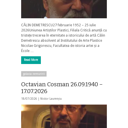
CĂLIN DEMETRESCU27 februarie 1952 – 25 iulie
2026Uniunea Artiștilor Plastici, Filiala Critică anunță cu
tristețe trecerea în eternitate a istoricului de artă Călin
Demetrescu absolvent al Institutului de Arte Plastice
Nicolae Grigorescu, Facultatea de istoria artei și a
École …
Read More
galaxia nemuririi
Octavian Cosman 26.09.1940 –
17.07.2026
18/07/2026 |
Nistor Laurențiu