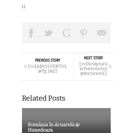
[:]
NEXT STORY
PREVIOUS STORY
[:ro]Sculptură
[:ro]ABSOLVENTUL
la Puterea Doi
@Tg. Jiu[:]
@București[:]
Related Posts
România în Acuarelă @
Hunedoara