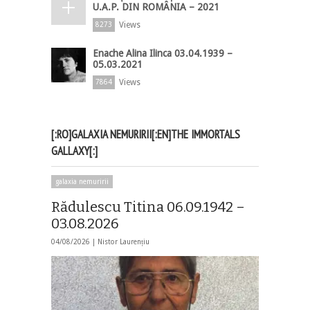
U.A.P. DIN ROMÂNIA – 2021
Views
8273
Enache Alina Ilinca 03.04.1939 –
05.03.2021
Views
7864
[:RO]GALAXIA NEMURIRII[:EN]THE IMMORTALS
GALLAXY[:]
galaxia nemuririi
Rădulescu Titina 06.09.1942 –
03.08.2026
04/08/2026 |
Nistor Laurențiu