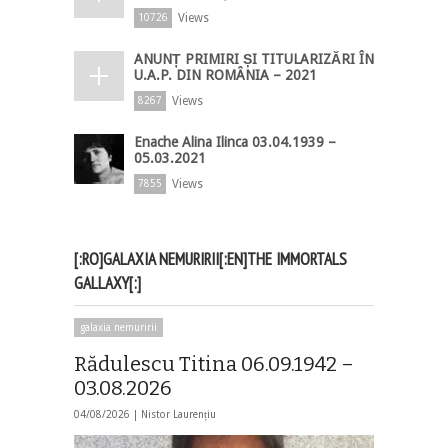
Views
10726
ANUNȚ PRIMIRI ȘI TITULARIZĂRI ÎN
U.A.P. DIN ROMÂNIA – 2021
Views
8267
Enache Alina Ilinca 03.04.1939 –
05.03.2021
Views
7855
[:RO]GALAXIA NEMURIRII[:EN]THE IMMORTALS
GALLAXY[:]
galaxia nemuririi
Rădulescu Titina 06.09.1942 –
03.08.2026
04/08/2026 |
Nistor Laurențiu