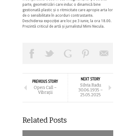
parte, geometrizări care induc o dinamică bine
gestionată plastic și o ritmicitate care apropie arta lor
de o sensibilitate în acorduri contrastante.
Deschiderea expoziției are loc pe 3 iunie, la ora 18.00.
Prezintă criticul de artă și jurnalistul Mimi Necula.
NEXT STORY
PREVIOUS STORY
Silvia Radu
Open Call –
30.06.1935 –
Vibraţii
25.05.2025
Related Posts