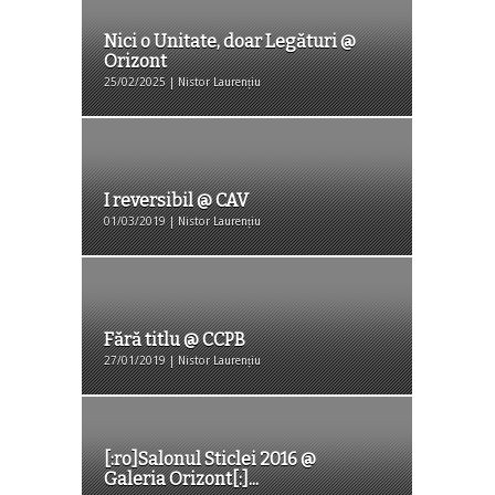
Nici o Unitate, doar Legături @
Orizont
25/02/2025 | Nistor Laurențiu
I reversibil @ CAV
01/03/2019 | Nistor Laurențiu
Fără titlu @ CCPB
27/01/2019 | Nistor Laurențiu
[:ro]Salonul Sticlei 2016 @
Galeria Orizont[:]...