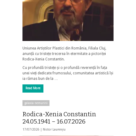
Uniunea Artiștilor Plastici din România, Filiala Cluj,
anunță cu tristețe trecerea în etermitate a pictoriței
Rodica-Xenia Constantin.
Cu profundă tristețe și o profundă reverență în fața
unei vieți dedicate frumosului, comunitatea artistică își
ia rămas bun de la …
Read More
galaxia nemuririi
Rodica-Xenia Constantin
24.05.1941 – 16.07.2026
17/07/2026 |
Nistor Laurențiu