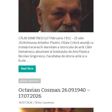
CĂLIN DEMETRESCU27 februarie 1952 – 25 iulie
2026Uniunea Artiștilor Plastici, Filiala Critică anunță cu
tristețe trecerea în eternitate a istoricului de artă Călin
Demetrescu absolvent al Institutului de Arte Plastice
Nicolae Grigorescu, Facultatea de istoria artei și a
École …
Read More
galaxia nemuririi
Octavian Cosman 26.09.1940 –
17.07.2026
18/07/2026 |
Nistor Laurențiu