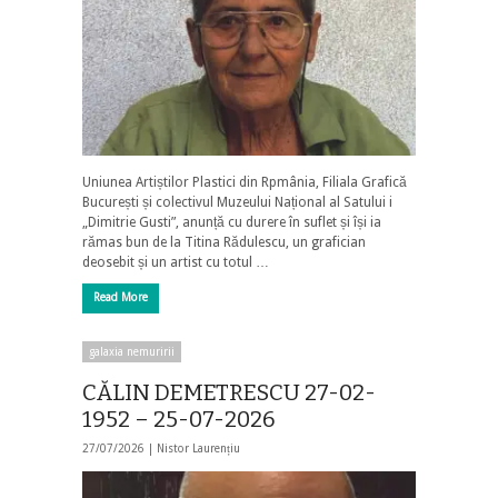
Uniunea Artiștilor Plastici din Rpmânia, Filiala Grafică
București și colectivul Muzeului Național al Satului i
„Dimitrie Gusti”, anunță cu durere în suflet și își ia
rămas bun de la Titina Rădulescu, un grafician
deosebit și un artist cu totul …
Read More
galaxia nemuririi
CĂLIN DEMETRESCU 27-02-
1952 – 25-07-2026
27/07/2026 |
Nistor Laurențiu