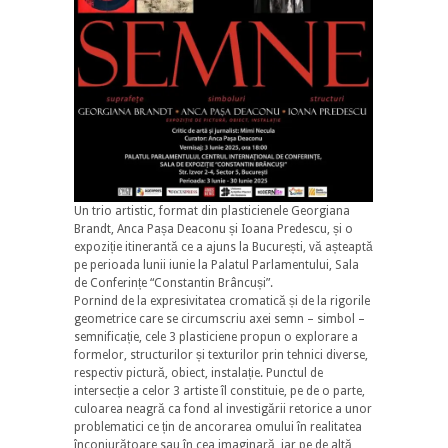
Un trio artistic, format din plasticienele Georgiana
Brandt, Anca Pașa Deaconu și Ioana Predescu, și o
expoziție itinerantă ce a ajuns la București, vă așteaptă
pe perioada lunii iunie la Palatul Parlamentului, Sala
de Conferințe “Constantin Brâncuși”.
Pornind de la expresivitatea cromatică și de la rigorile
geometrice care se circumscriu axei semn – simbol –
semnificație, cele 3 plasticiene propun o explorare a
formelor, structurilor și texturilor prin tehnici diverse,
respectiv pictură, obiect, instalație. Punctul de
intersecție a celor 3 artiste îl constituie, pe de o parte,
culoarea neagră ca fond al investigării retorice a unor
problematici ce țin de ancorarea omului în realitatea
înconjurătoare sau în cea imaginară, iar pe de altă