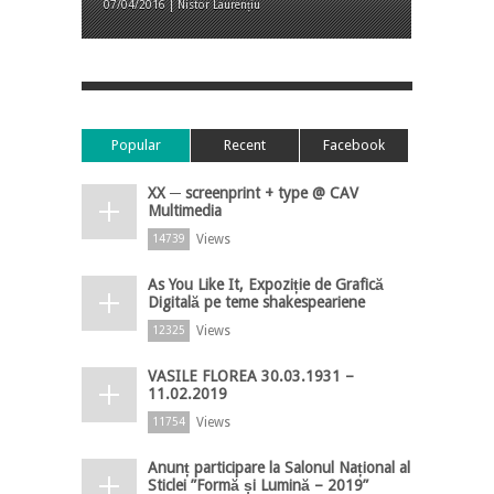
07/04/2016 | Nistor Laurențiu
Popular
Recent
Facebook
XX ─ screenprint + type @ CAV
Multimedia
Views
14739
As You Like It, Expoziție de Grafică
Digitală pe teme shakespeariene
Views
12325
VASILE FLOREA 30.03.1931 –
11.02.2019
Views
11754
Anunț participare la Salonul Național al
Sticlei ”Formă și Lumină – 2019”