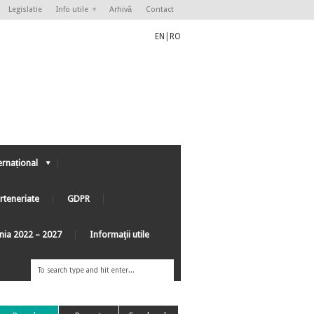
Legislatie
Info utile
Arhivă
Contact
EN
|
RO
ernațional
rteneriate
GDPR
ânia 2022 – 2027
Informaţii utile