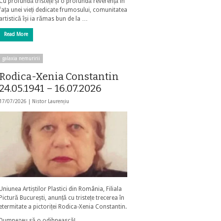
Cu profundă tristețe și o profundă reverență în
fața unei vieți dedicate frumosului, comunitatea
artistică își ia rămas bun de la …
Read More
galaxia nemuririi
Rodica-Xenia Constantin
24.05.1941 – 16.07.2026
17/07/2026 |
Nistor Laurențiu
Uniunea Artiștilor Plastici din România, Filiala
Pictură București, anunță cu tristețe trecerea în
etermitate a pictoriței Rodica-Xenia Constantin.
Dumnezeu să o odihnească!