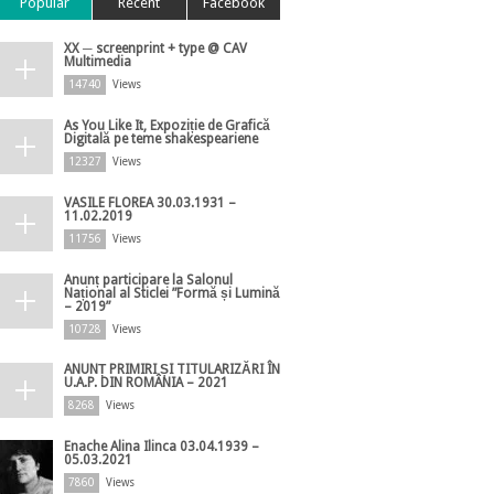
Popular
Recent
Facebook
XX ─ screenprint + type @ CAV
Multimedia
14740
Views
As You Like It, Expoziție de Grafică
Digitală pe teme shakespeariene
12327
Views
VASILE FLOREA 30.03.1931 –
11.02.2019
11756
Views
Anunț participare la Salonul
Național al Sticlei ”Formă și Lumină
– 2019”
10728
Views
ANUNȚ PRIMIRI ȘI TITULARIZĂRI ÎN
U.A.P. DIN ROMÂNIA – 2021
8268
Views
Enache Alina Ilinca 03.04.1939 –
05.03.2021
7860
Views