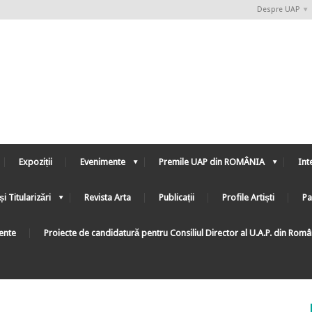
Despre UAP
Expoziții
Evenimente
Premile UAP din ROMÂNIA
Int
și Titularizări
Revista Arta
Publicații
Profile Artiști
Pa
ente
Proiecte de candidatură pentru Consiliul Director al U.A.P. din Rom