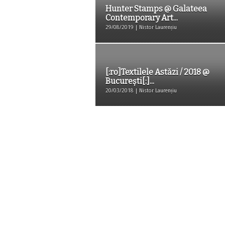
Hunter Stamps @ Galateea
Contemporary Art...
29/08/2019 | Nistor Laurențiu
[:ro]Textilele Astăzi / 2018 @
București[:]...
20/03/2018 | Nistor Laurențiu