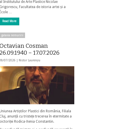
al Institutului de Arte Plastice Nicolae
Grigorescu, Facultatea de istoria artei și a
École …
Read More
galaxia nemuririi
Octavian Cosman
26.09.1940 – 17.07.2026
18/07/2026 |
Nistor Laurențiu
Uniunea Artiștilor Plastici din România, Filiala
Cluj, anunță cu tristețe trecerea în etermitate a
pictoriței Rodica-Xenia Constantin.