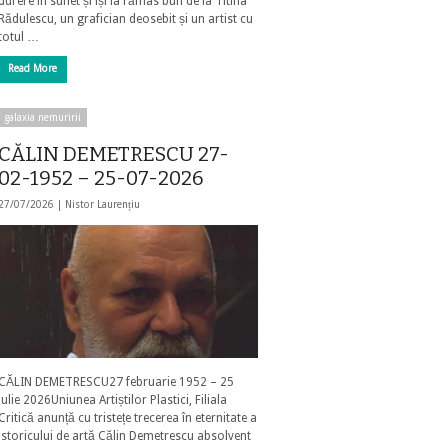
durere în suflet și își ia rămas bun de la Titina
Rădulescu, un grafician deosebit și un artist cu
totul …
Read More
galaxia nemuririi
CĂLIN DEMETRESCU 27-
02-1952 – 25-07-2026
27/07/2026 |
Nistor Laurențiu
CĂLIN DEMETRESCU27 februarie 1952 – 25
iulie 2026Uniunea Artiștilor Plastici, Filiala
Critică anunță cu tristețe trecerea în eternitate a
istoricului de artă Călin Demetrescu absolvent