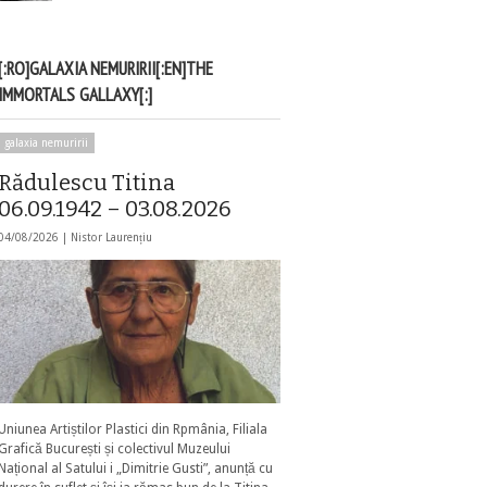
[:RO]GALAXIA NEMURIRII[:EN]THE
IMMORTALS GALLAXY[:]
galaxia nemuririi
Rădulescu Titina
06.09.1942 – 03.08.2026
04/08/2026 |
Nistor Laurențiu
Uniunea Artiștilor Plastici din Rpmânia, Filiala
Grafică București și colectivul Muzeului
Național al Satului i „Dimitrie Gusti”, anunță cu