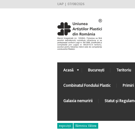
UAP | 07/08/2026
Acasă
București
Teritoriu
Combinatul Fondului Plastic
Primiri 
Galaxia nemuririi
Statut şi Regulam
expoziții
Râmnicu Vâlcea