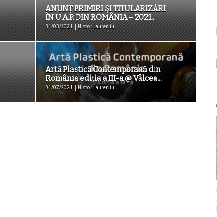
ANUNȚ PRIMIRI ȘI TITULARIZĂRI
ÎN U.A.P. DIN ROMÂNIA – 2021...
31/03/2021 | Nistor Laurențiu
Artă Plastică Contemporană din
România ediția a III-a @ Vâlcea...
01/07/2021 | Nistor Laurențiu