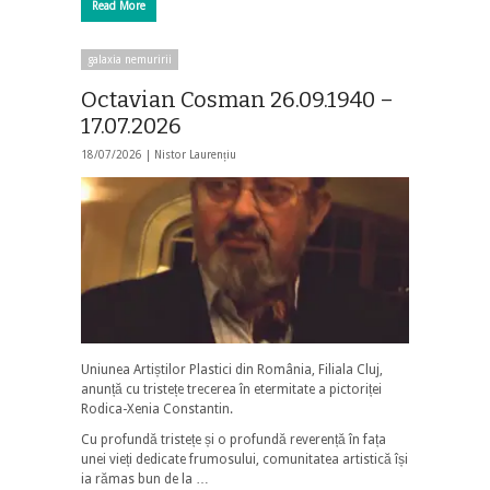
Read More
galaxia nemuririi
Octavian Cosman 26.09.1940 –
17.07.2026
18/07/2026 |
Nistor Laurențiu
Uniunea Artiștilor Plastici din România, Filiala Cluj,
anunță cu tristețe trecerea în etermitate a pictoriței
Rodica-Xenia Constantin.
Cu profundă tristețe și o profundă reverență în fața
unei vieți dedicate frumosului, comunitatea artistică își
ia rămas bun de la …