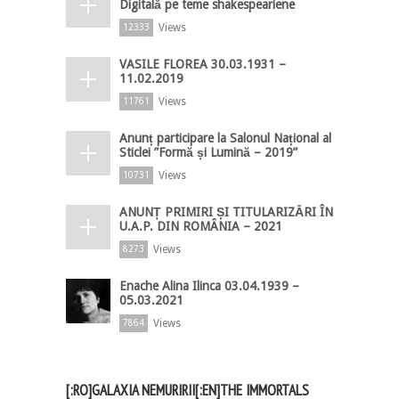
Digitală pe teme shakespeariene
Views
12333
VASILE FLOREA 30.03.1931 –
11.02.2019
Views
11761
Anunț participare la Salonul Național al
Sticlei ”Formă și Lumină – 2019”
Views
10731
ANUNȚ PRIMIRI ȘI TITULARIZĂRI ÎN
U.A.P. DIN ROMÂNIA – 2021
Views
8273
Enache Alina Ilinca 03.04.1939 –
05.03.2021
Views
7864
[:RO]GALAXIA NEMURIRII[:EN]THE IMMORTALS