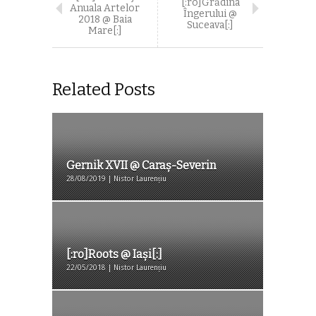
[:ro]Grădina
Anuala Artelor
Îngerului @
2018 @ Baia
Suceava[:]
Mare[:]
Related Posts
Gernik XVII @ Caraș-Severin
28/08/2019 | Nistor Laurențiu
[:ro]Roots @ Iași[:]
22/05/2018 | Nistor Laurențiu