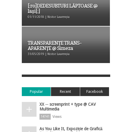
[:ro]DEDESUBTURI LĂPTOASE @
Iași[:]
01/11/2018 | Nistor Laurențiu
TRANSPARENȚE TRANS-
APARENȚE @ Simeza
31/05/2019 | Nistor Laurențiu
Popular
Recent
Facebook
XX ─ screenprint + type @ CAV
Multimedia
Views
14741
As You Like It, Expoziție de Grafică