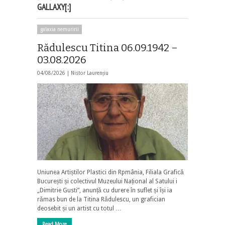
GALLAXY[:]
galaxia nemuririi
Rădulescu Titina 06.09.1942 –
03.08.2026
04/08/2026 |
Nistor Laurențiu
Uniunea Artiștilor Plastici din Rpmânia, Filiala Grafică
București și colectivul Muzeului Național al Satului i
„Dimitrie Gusti”, anunță cu durere în suflet și își ia
rămas bun de la Titina Rădulescu, un grafician
deosebit și un artist cu totul …
Read More