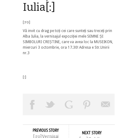
Iulia[:]
[:ro]
Vă invit cu drag pe toți cei care sunteți sau treceți prin
Alba Iulia, la vernisajul expoziției mele SEMNE ȘI
SIMBOLURI CREȘTINE, care va avea loc la MUSEIKON,
miercuri 3 octombrie, ora 17.30! Adresa e Str.Unirii
nr.3
[:]
PREVIOUS STORY
NEXT STORY
[:ro]Vernisaj