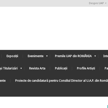
Despre UAP
Expoziții
Evenimente
Premile UAP din ROMÂNIA
Int
și Titularizări
Revista Arta
Publicații
Profile Artiști
Pa
ente
Proiecte de candidatură pentru Consiliul Director al U.A.P. din Rom