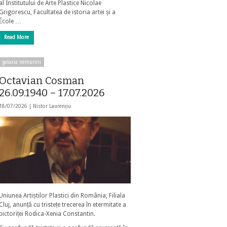
al Institutului de Arte Plastice Nicolae
Grigorescu, Facultatea de istoria artei și a
École …
Read More
galaxia nemuririi
Octavian Cosman
26.09.1940 – 17.07.2026
18/07/2026 |
Nistor Laurențiu
Uniunea Artiștilor Plastici din România, Filiala
Cluj, anunță cu tristețe trecerea în etermitate a
pictoriței Rodica-Xenia Constantin.