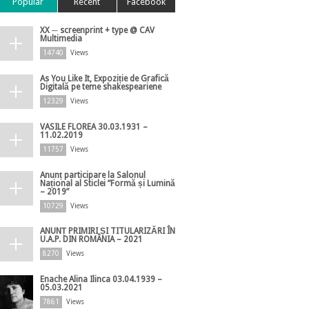
Popular
Recent
Facebook
XX ─ screenprint + type @ CAV
Multimedia
14740
Views
As You Like It, Expoziție de Grafică
Digitală pe teme shakespeariene
12329
Views
VASILE FLOREA 30.03.1931 –
11.02.2019
11757
Views
Anunț participare la Salonul
Național al Sticlei ”Formă și Lumină
– 2019”
10729
Views
ANUNȚ PRIMIRI ȘI TITULARIZĂRI ÎN
U.A.P. DIN ROMÂNIA – 2021
8270
Views
Enache Alina Ilinca 03.04.1939 –
05.03.2021
7861
Views