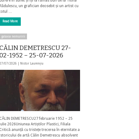
durere în suflet și își ia rămas bun de la Titina
Rădulescu, un grafician deosebit și un artist cu
totul …
Read More
galaxia nemuririi
CĂLIN DEMETRESCU 27-
02-1952 – 25-07-2026
27/07/2026 |
Nistor Laurențiu
CĂLIN DEMETRESCU27 februarie 1952 – 25
iulie 2026Uniunea Artiștilor Plastici, Filiala
Critică anunță cu tristețe trecerea în eternitate a
istoricului de artă Călin Demetrescu absolvent