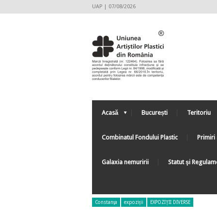
UAP | 07/08/2026
Acasă
București
Teritoriu
Combinatul Fondului Plastic
Primiri 
Galaxia nemuririi
Statut şi Regulam
Constanţa
expoziții
EXPOZIȚII DIVERSE