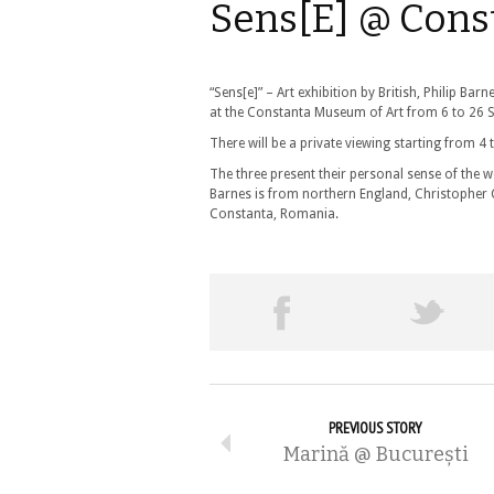
Sens[E] @ Cons
“Sens[e]” – Art exhibition by British, Philip B
at the Constanta Museum of Art from 6 to 26 
There will be a private viewing starting from 4
The three present their personal sense of the w
Barnes is from northern England, Christopher
Constanta, Romania.
PREVIOUS STORY
Marină @ București