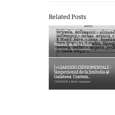
Related Posts
Praznic @ Alba Iulia
15/04/2026 | Nistor Laurențiu
[:ro]ARDERI EXPERIMENTALE –
Simpozionul de la Jimbolia @
Galateea Contem...
11/04/2018 | Nistor Laurențiu