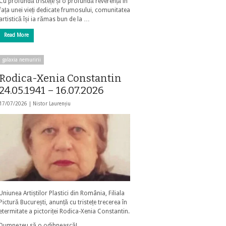
Cu profundă tristețe și o profundă reverență în
fața unei vieți dedicate frumosului, comunitatea
artistică își ia rămas bun de la …
Read More
galaxia nemuririi
Rodica-Xenia Constantin
24.05.1941 – 16.07.2026
17/07/2026 |
Nistor Laurențiu
Uniunea Artiștilor Plastici din România, Filiala
Pictură București, anunță cu tristețe trecerea în
etermitate a pictoriței Rodica-Xenia Constantin.
Dumnezeu să o odihnească!