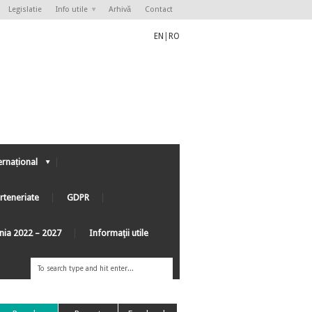
Legislatie
Info utile
Arhivă
Contact
EN
|
RO
ernațional
rteneriate
GDPR
ânia 2022 – 2027
Informaţii utile