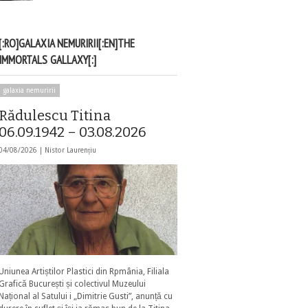
[:RO]GALAXIA NEMURIRII[:EN]THE
IMMORTALS GALLAXY[:]
galaxia nemuririi
Rădulescu Titina
06.09.1942 – 03.08.2026
04/08/2026 |
Nistor Laurențiu
Uniunea Artiștilor Plastici din Rpmânia, Filiala
Grafică București și colectivul Muzeului
Național al Satului i „Dimitrie Gusti”, anunță cu