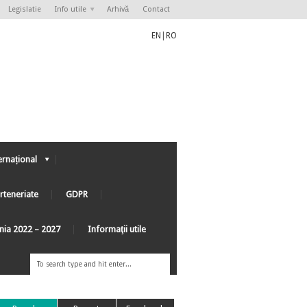
Legislatie
Info utile
Arhivă
Contact
EN
|
RO
ernațional
rteneriate
GDPR
ânia 2022 – 2027
Informaţii utile