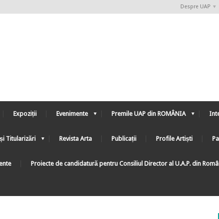
Despre UAP
Expoziții
Evenimente
Premile UAP din ROMÂNIA
Int
și Titularizări
Revista Arta
Publicații
Profile Artiști
Pa
ente
Proiecte de candidatură pentru Consiliul Director al U.A.P. din Rom