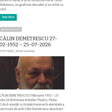
durere în suflet și își ia rămas bun de la Titina
Rădulescu, un grafician deosebit și un artist cu
totul …
Read More
galaxia nemuririi
CĂLIN DEMETRESCU 27-
02-1952 – 25-07-2026
27/07/2026 |
Nistor Laurențiu
CĂLIN DEMETRESCU27 februarie 1952 – 25
iulie 2026Uniunea Artiștilor Plastici, Filiala
Critică anunță cu tristețe trecerea în eternitate a
istoricului de artă Călin Demetrescu absolvent