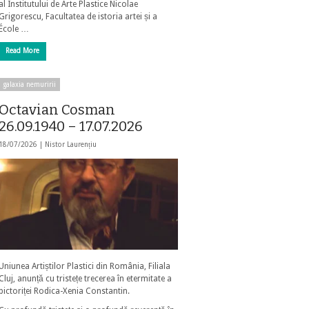
al Institutului de Arte Plastice Nicolae
Grigorescu, Facultatea de istoria artei și a
École …
Read More
galaxia nemuririi
Octavian Cosman
26.09.1940 – 17.07.2026
18/07/2026 |
Nistor Laurențiu
Uniunea Artiștilor Plastici din România, Filiala
Cluj, anunță cu tristețe trecerea în etermitate a
pictoriței Rodica-Xenia Constantin.