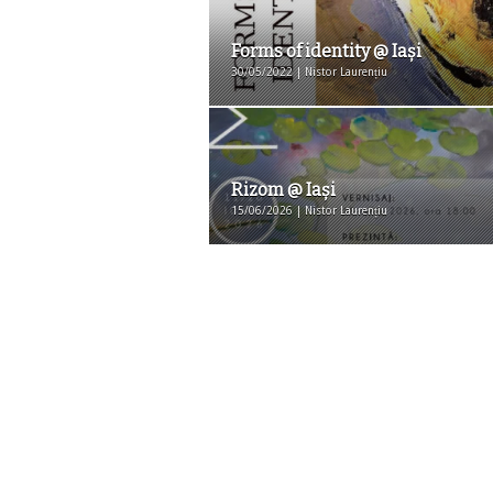
Forms of identity @ Iași
30/05/2022 | Nistor Laurențiu
Rizom @ Iași
15/06/2026 | Nistor Laurențiu