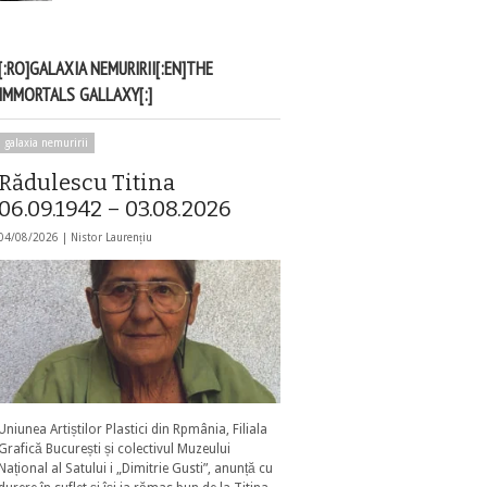
[:RO]GALAXIA NEMURIRII[:EN]THE
IMMORTALS GALLAXY[:]
galaxia nemuririi
Rădulescu Titina
06.09.1942 – 03.08.2026
04/08/2026 |
Nistor Laurențiu
Uniunea Artiștilor Plastici din Rpmânia, Filiala
Grafică București și colectivul Muzeului
Național al Satului i „Dimitrie Gusti”, anunță cu