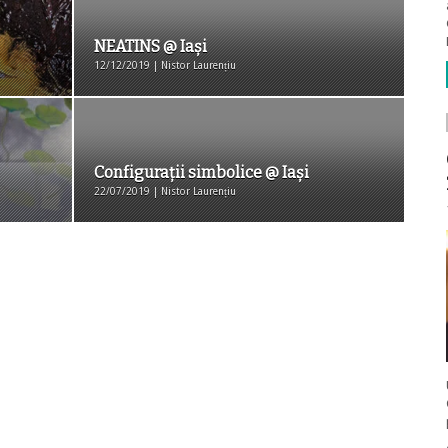
NEATINS @ Iași
12/12/2019 | Nistor Laurențiu
Configurații simbolice @ Iași
22/07/2019 | Nistor Laurențiu