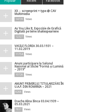
Popular
Recent
Facebook
XX ─ screenprint + type @ CAV
Multimedia
14739
Views
As You Like It, Expoziție de Grafică
Digitală pe teme shakespeariene
12327
Views
VASILE FLOREA 30.03.1931 –
11.02.2019
11754
Views
Anunț participare la Salonul
Național al Sticlei ”Formă și Lumină
– 2019”
10726
Views
ANUNȚ PRIMIRI ȘI TITULARIZĂRI ÎN
U.A.P. DIN ROMÂNIA – 2021
8268
Views
Enache Alina Ilinca 03.04.1939 –
05.03.2021
7857
Views