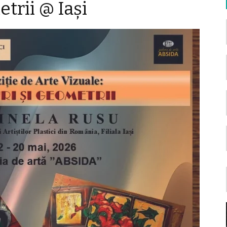
trii @ Iași