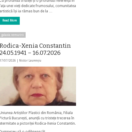
Cu profundă tristețe și o profundă reverență în
fața unei vieți dedicate frumosului, comunitatea
artistică își ia rămas bun de la …
Read More
galaxia nemuririi
Rodica-Xenia Constantin
24.05.1941 – 16.07.2026
17/07/2026 |
Nistor Laurențiu
Uniunea Artiștilor Plastici din România, Filiala
Pictură București, anunță cu tristețe trecerea în
etermitate a pictoriței Rodica-Xenia Constantin.
Dumnezeu să o odihnească!