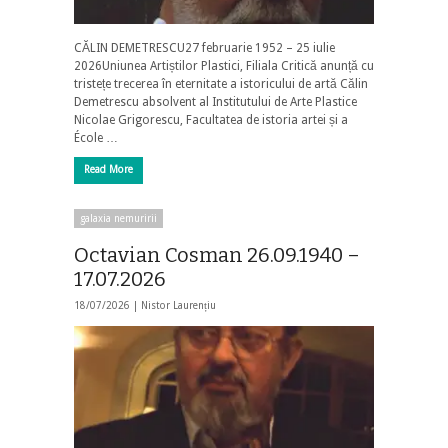
CĂLIN DEMETRESCU27 februarie 1952 – 25 iulie
2026Uniunea Artiștilor Plastici, Filiala Critică anunță cu
tristețe trecerea în eternitate a istoricului de artă Călin
Demetrescu absolvent al Institutului de Arte Plastice
Nicolae Grigorescu, Facultatea de istoria artei și a
École …
Read More
galaxia nemuririi
Octavian Cosman 26.09.1940 –
17.07.2026
18/07/2026 |
Nistor Laurențiu