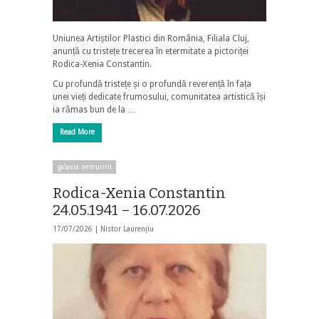
Uniunea Artiștilor Plastici din România, Filiala Cluj,
anunță cu tristețe trecerea în etermitate a pictoriței
Rodica-Xenia Constantin.
Cu profundă tristețe și o profundă reverență în fața
unei vieți dedicate frumosului, comunitatea artistică își
ia rămas bun de la …
Read More
galaxia nemuririi
Rodica-Xenia Constantin
24.05.1941 – 16.07.2026
17/07/2026 |
Nistor Laurențiu