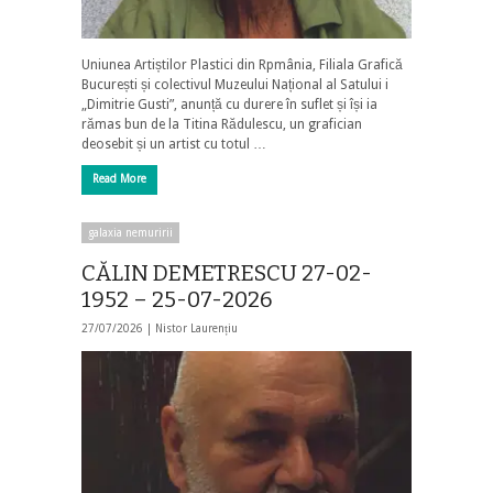
Uniunea Artiștilor Plastici din Rpmânia, Filiala Grafică
București și colectivul Muzeului Național al Satului i
„Dimitrie Gusti”, anunță cu durere în suflet și își ia
rămas bun de la Titina Rădulescu, un grafician
deosebit și un artist cu totul …
Read More
galaxia nemuririi
CĂLIN DEMETRESCU 27-02-
1952 – 25-07-2026
27/07/2026 |
Nistor Laurențiu