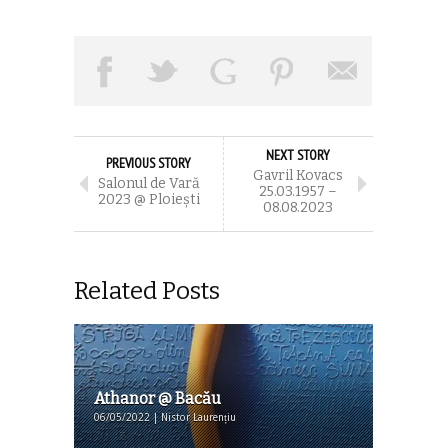
NEXT STORY
PREVIOUS STORY
Gavril Kovacs
Salonul de Vară
25.03.1957 –
2023 @ Ploieşti
08.08.2023
Related Posts
Athanor @ Bacău
06/05/2022 | Nistor Laurențiu