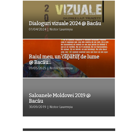
Dialoguri vizuale 2024 @ Bacău
01/04/2024 | Nistor Laurențiu
Raiul meu, un căpătuț de lume
@ Bacău...
09/05/2025 | Nistor Laurențiu
Saloanele Moldovei 2019 @
Bacău
30/09/2019 | Nistor Laurențiu