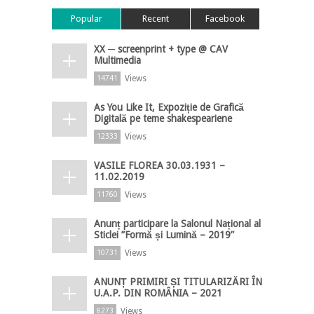
Popular
Recent
Facebook
XX ─ screenprint + type @ CAV
Multimedia
Views
14741
As You Like It, Expoziție de Grafică
Digitală pe teme shakespeariene
Views
12333
VASILE FLOREA 30.03.1931 –
11.02.2019
Views
11760
Anunț participare la Salonul Național al
Sticlei ”Formă și Lumină – 2019”
Views
10731
ANUNȚ PRIMIRI ȘI TITULARIZĂRI ÎN
U.A.P. DIN ROMÂNIA – 2021
Views
8273