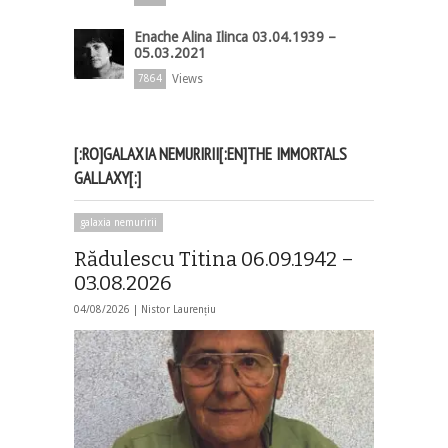
Enache Alina Ilinca 03.04.1939 –
05.03.2021
Views
7864
[:RO]GALAXIA NEMURIRII[:EN]THE IMMORTALS
GALLAXY[:]
galaxia nemuririi
Rădulescu Titina 06.09.1942 –
03.08.2026
04/08/2026 |
Nistor Laurențiu