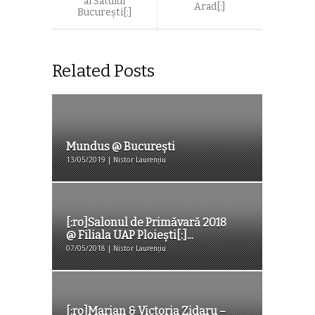
al Satului
Arad[:]
București[:]
Related Posts
Mundus @ București
13/05/2019 | Nistor Laurențiu
[:ro]Salonul de Primăvară 2018
@ Filiala UAP Ploiești[:]...
07/05/2018 | Nistor Laurențiu
[:ro]Marian & Victoria Zidaru –