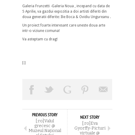
Galeria Frunzetti -Galeria Noua , incepand cu data de
5 Aprilie, va gazdui expozitia a doi artisti diferiti din
doua generatii diferite: Ilie Boca & Ovidiu Ungureanu .
Un proiect foarte interesant care uneste doua arte
intr-o viziune comuna!
Va asteptam cu drag!
[:]
PREVIOUS STORY
NEXT STORY
[:ro]Valul
[:ro]Eva
grecesc @
Gyorffy-Picturi
Muzeul Național
virtuale @