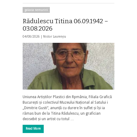
galaxia nemuririi
Rădulescu Titina 06.09.1942 –
03.08.2026
04/08/2026 |
Nistor Laurențiu
Uniunea Artiștilor Plastici din Rpmânia, Filiala Grafică
București și colectivul Muzeului Național al Satului i
„Dimitrie Gusti”, anunță cu durere în suflet și își ia
rămas bun de la Titina Rădulescu, un grafician
deosebit și un artist cu totul …
Read More