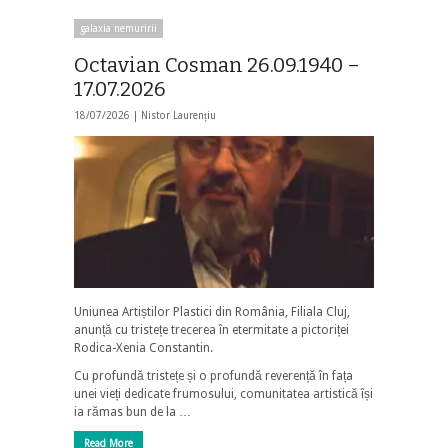
galaxia nemuririi
Octavian Cosman 26.09.1940 –
17.07.2026
18/07/2026 |
Nistor Laurențiu
Uniunea Artiștilor Plastici din România, Filiala Cluj,
anunță cu tristețe trecerea în etermitate a pictoriței
Rodica-Xenia Constantin.
Cu profundă tristețe și o profundă reverență în fața
unei vieți dedicate frumosului, comunitatea artistică își
ia rămas bun de la …
Read More