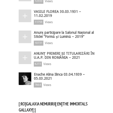
Views
12333
VASILE FLOREA 30.03.1931 –
11.02.2019
Views
11759
Anunț participare la Salonul Național al
Sticlei ”Formă și Lumină – 2019”
Views
10731
ANUNȚ PRIMIRI ȘI TITULARIZĂRI ÎN
U.A.P. DIN ROMÂNIA – 2021
Views
8273
Enache Alina Ilinca 03.04.1939 –
05.03.2021
Views
7864
[:RO]GALAXIA NEMURIRII[:EN]THE IMMORTALS
GALLAXY[:]