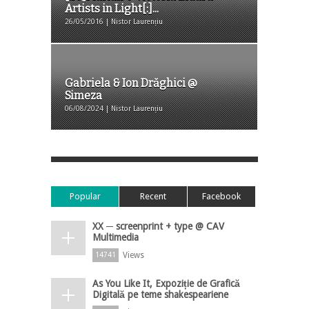
Artists in Light[:]...
26/05/2016 | Nistor Laurențiu
Gabriela & Ion Drăghici @
Simeza
06/08/2024 | Nistor Laurențiu
Popular
Recent
Facebook
XX ─ screenprint + type @ CAV
Multimedia
Views
14741
As You Like It, Expoziție de Grafică
Digitală pe teme shakespeariene