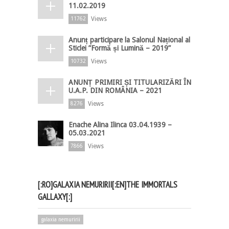
11.02.2019
Views
11762
Anunț participare la Salonul Național al
Sticlei ”Formă și Lumină – 2019”
Views
10732
ANUNȚ PRIMIRI ȘI TITULARIZĂRI ÎN
U.A.P. DIN ROMÂNIA – 2021
Views
8276
Enache Alina Ilinca 03.04.1939 –
05.03.2021
Views
7866
[:RO]GALAXIA NEMURIRII[:EN]THE IMMORTALS
GALLAXY[:]
galaxia nemuririi