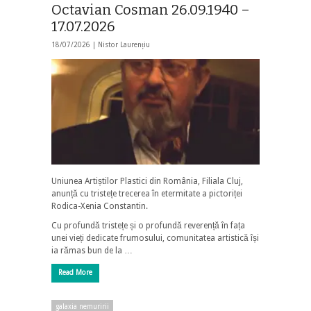
Octavian Cosman 26.09.1940 –
17.07.2026
18/07/2026 |
Nistor Laurențiu
Uniunea Artiștilor Plastici din România, Filiala Cluj,
anunță cu tristețe trecerea în etermitate a pictoriței
Rodica-Xenia Constantin.
Cu profundă tristețe și o profundă reverență în fața
unei vieți dedicate frumosului, comunitatea artistică își
ia rămas bun de la …
Read More
galaxia nemuririi