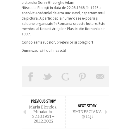
pictorului Sorin-Gheorghe Adam
Născut la Ploiești în data de 22.08.1968, în 1996 a
absolvit Academiei de Arta București, departamentul
de pictura. A participat la numeroase expoziții și
saloane organizate în Romania și peste hotare. Este
membru al Uniunii Artiștilor Plastici din Romania din
1997.
Condoleanțe rudelor, prietenilor și colegilor!
Dumnezeu să-l odihnească!
PREVIOUS STORY
NEXT STORY
Maria Blendea-
Mihalache
EMINESCIANA
22.10.1931 –
@ Iaşi
28.12.2022