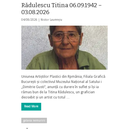
Rădulescu Titina 06.09.1942 –
03.08.2026
04/08/2026 |
Nistor Laurențiu
Uniunea Artiștilor Plastici din Rpmânia, Filiala Grafică
București și colectivul Muzeului Național al Satului i
„Dimitrie Gusti”, anunță cu durere în suflet și își ia
rămas bun de la Titina Rădulescu, un grafician
deosebit și un artist cu totul …
Read More
galaxia nemuririi