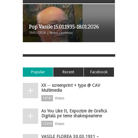
Pop Vasile 15.01.1935-18.01.2026
19/01/2026 | Nistor Laurențiu
Popular
Recent
Facebook
XX ─ screenprint + type @ CAV
Multimedia
Views
14743
As You Like It, Expoziție de Grafică
Digitală pe teme shakespeariene
Views
12334
VASILE FLOREA 30.03.1931 –