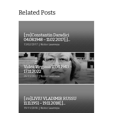
Related Posts
[:ro]Constantin Daradici
04.08.1948 – 11.02.2017[:]...
13/02/2017 | Nistor Laurențiu
Videa Virginia 11.04.1943 –
17.11.2022
20/11/2022 | Nistor Laurențiu
[:ro]LIVIU VLADIMIR RUSSU
11.11.1951 – 19.11.2018[:]...
19/11/2018 | Nistor Laurențiu