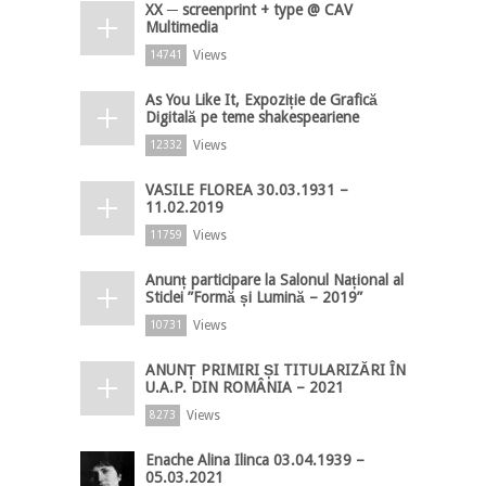
XX ─ screenprint + type @ CAV
Multimedia
Views
14741
As You Like It, Expoziție de Grafică
Digitală pe teme shakespeariene
Views
12332
VASILE FLOREA 30.03.1931 –
11.02.2019
Views
11759
Anunț participare la Salonul Național al
Sticlei ”Formă și Lumină – 2019”
Views
10731
ANUNȚ PRIMIRI ȘI TITULARIZĂRI ÎN
U.A.P. DIN ROMÂNIA – 2021
Views
8273
Enache Alina Ilinca 03.04.1939 –
05.03.2021