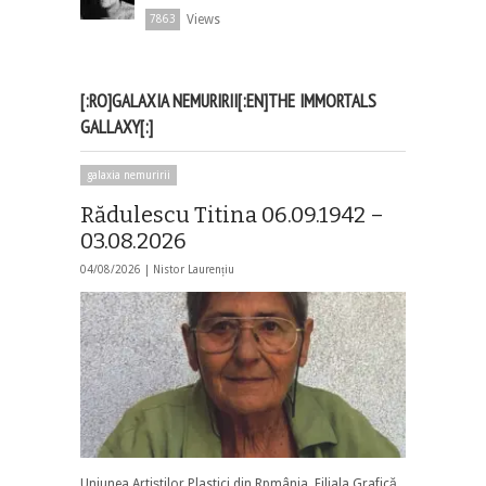
Views
7863
[:RO]GALAXIA NEMURIRII[:EN]THE IMMORTALS
GALLAXY[:]
galaxia nemuririi
Rădulescu Titina 06.09.1942 –
03.08.2026
04/08/2026 |
Nistor Laurențiu
Uniunea Artiștilor Plastici din Rpmânia, Filiala Grafică