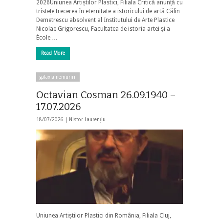
2026Uniunea Artiștilor Plastici, Filiala Critică anunță cu
tristețe trecerea în eternitate a istoricului de artă Călin
Demetrescu absolvent al Institutului de Arte Plastice
Nicolae Grigorescu, Facultatea de istoria artei și a
École …
Read More
galaxia nemuririi
Octavian Cosman 26.09.1940 –
17.07.2026
18/07/2026 |
Nistor Laurențiu
Uniunea Artiștilor Plastici din România, Filiala Cluj,