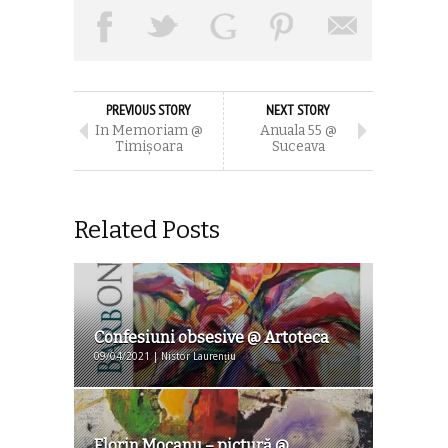
PREVIOUS STORY
NEXT STORY
In Memoriam @
Anuala 55 @
Timişoara
Suceava
Related Posts
Confesiuni obsesive @ Artoteca
09/04/2021 | Nistor Laurențiu
Florin Mocanu – pictură @