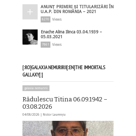
ANUNȚ PRIMIRI ȘI TITULARIZĂRI ÎN
U.A.P. DIN ROMÂNIA – 2021
Views
8270
Enache Alina Ilinca 03.04.1939 –
05.03.2021
Views
7861
[:RO]GALAXIA NEMURIRII[:EN]THE IMMORTALS
GALLAXY[:]
galaxia nemuririi
Rădulescu Titina 06.09.1942 –
03.08.2026
04/08/2026 |
Nistor Laurențiu