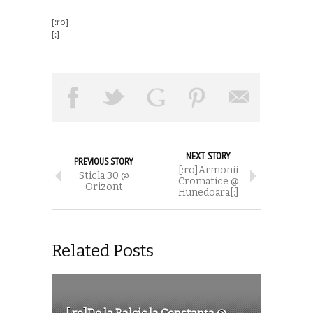
[:ro]
[:]
NEXT STORY
PREVIOUS STORY
[:ro]Armonii
Sticla 30 @
Cromatice @
Orizont
Hunedoara[:]
Related Posts