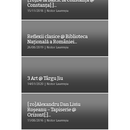
[:ro]De la Balcic la Constanța @
Constanța[:]...
15/11/2018 | Nistor Laurențiu
Reflexii clasice @ Biblioteca
Națională a României...
26/08/2019 | Nistor Laurențiu
3 Art @ Târgu Jiu
14/01/2020 | Nistor Laurențiu
[:ro]Alexandru Dan Liviu
Roșeanu – Tapiserie @
Orizont[:]...
11/08/2016 | Nistor Laurențiu