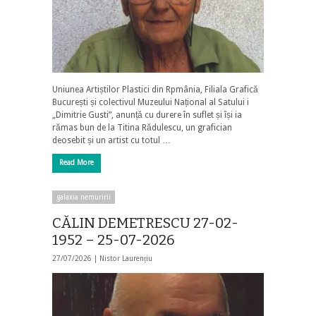
Uniunea Artiștilor Plastici din Rpmânia, Filiala Grafică
București și colectivul Muzeului Național al Satului i
„Dimitrie Gusti”, anunță cu durere în suflet și își ia
rămas bun de la Titina Rădulescu, un grafician
deosebit și un artist cu totul …
Read More
galaxia nemuririi
CĂLIN DEMETRESCU 27-02-
1952 – 25-07-2026
27/07/2026 |
Nistor Laurențiu