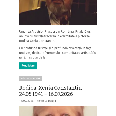
Uniunea Artiștilor Plastici din România, Filiala Cluj,
anunță cu tristețe trecerea în etermitate a pictoriței
Rodica-Xenia Constantin.
Cu profundă tristețe și o profundă reverență în fața
unei vieți dedicate frumosului, comunitatea artistică își
ia rămas bun de la …
Read More
galaxia nemuririi
Rodica-Xenia Constantin
24.05.1941 – 16.07.2026
17/07/2026 |
Nistor Laurențiu