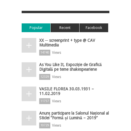
Popular
Recent
Facebook
XX ─ screenprint + type @ CAV
Multimedia
Views
14740
As You Like It, Expoziție de Grafică
Digitală pe teme shakespeariene
Views
12329
VASILE FLOREA 30.03.1931 –
11.02.2019
Views
11757
Anunț participare la Salonul Național al
Sticlei ”Formă și Lumină – 2019”
Views
10729