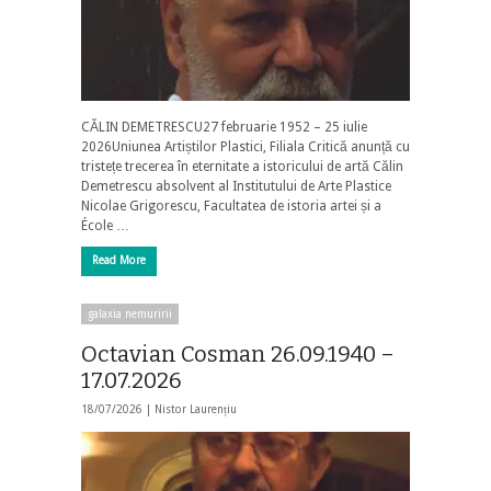
CĂLIN DEMETRESCU27 februarie 1952 – 25 iulie
2026Uniunea Artiștilor Plastici, Filiala Critică anunță cu
tristețe trecerea în eternitate a istoricului de artă Călin
Demetrescu absolvent al Institutului de Arte Plastice
Nicolae Grigorescu, Facultatea de istoria artei și a
École …
Read More
galaxia nemuririi
Octavian Cosman 26.09.1940 –
17.07.2026
18/07/2026 |
Nistor Laurențiu