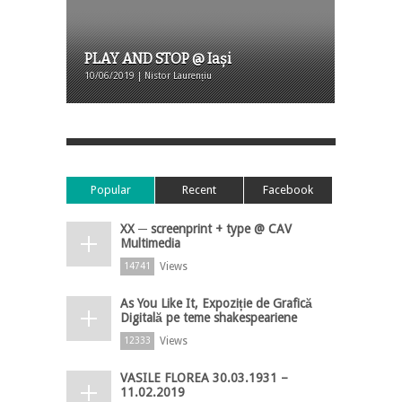
PLAY AND STOP @ Iași
10/06/2019 | Nistor Laurențiu
Popular
Recent
Facebook
XX ─ screenprint + type @ CAV
Multimedia
Views
14741
As You Like It, Expoziție de Grafică
Digitală pe teme shakespeariene
Views
12333
VASILE FLOREA 30.03.1931 –
11.02.2019