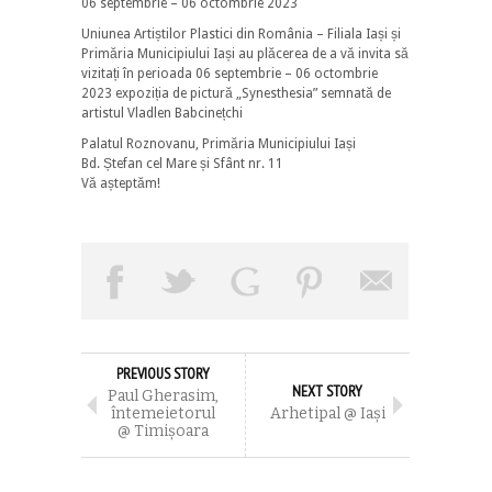
06 septembrie – 06 octombrie 2023
Uniunea Artiștilor Plastici din România – Filiala Iași și
Primăria Municipiului Iași au plăcerea de a vă invita să
vizitați în perioada 06 septembrie – 06 octombrie
2023 expoziția de pictură „Synesthesia” semnată de
artistul Vladlen Babcinețchi
Palatul Roznovanu, Primăria Municipiului Iași
Bd. Ștefan cel Mare și Sfânt nr. 11
Vă așteptăm!
PREVIOUS STORY
NEXT STORY
Paul Gherasim,
întemeietorul
Arhetipal @ Iaşi
@ Timişoara