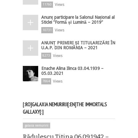
Views
11760
Anunț participare la Salonul Național al
Sticlei ”Formă și Lumină – 2019”
Views
10731
ANUNȚ PRIMIRI ȘI TITULARIZĂRI ÎN
U.A.P. DIN ROMÂNIA – 2021
Views
8273
Enache Alina Ilinca 03.04.1939 –
05.03.2021
Views
7864
[:RO]GALAXIA NEMURIRII[:EN]THE IMMORTALS
GALLAXY[:]
galaxia nemuririi
Rădulescu Titina 06.09.1942 –