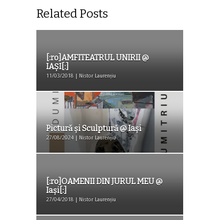
Related Posts
[:ro]AMFITEATRUL UNIRII @
IAȘI[:]
11/03/2018 | Nistor Laurențiu
Pictură şi Sculptură @ Iaşi
27/08/2024 | Nistor Laurențiu
[:ro]OAMENII DIN JURUL MEU @
Iași[:]
27/04/2018 | Nistor Laurențiu