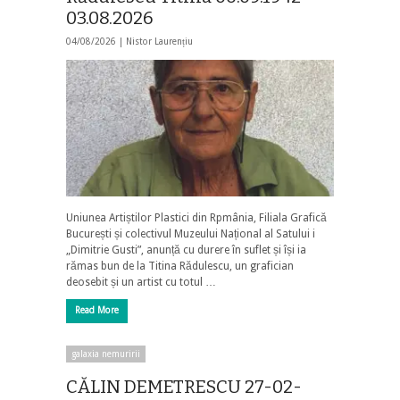
03.08.2026
04/08/2026 |
Nistor Laurențiu
Uniunea Artiștilor Plastici din Rpmânia, Filiala Grafică
București și colectivul Muzeului Național al Satului i
„Dimitrie Gusti”, anunță cu durere în suflet și își ia
rămas bun de la Titina Rădulescu, un grafician
deosebit și un artist cu totul …
Read More
galaxia nemuririi
CĂLIN DEMETRESCU 27-02-