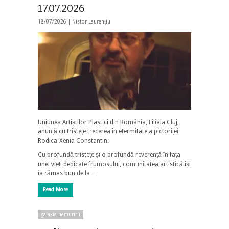
17.07.2026
18/07/2026 |
Nistor Laurențiu
Uniunea Artiștilor Plastici din România, Filiala Cluj,
anunță cu tristețe trecerea în etermitate a pictoriței
Rodica-Xenia Constantin.
Cu profundă tristețe și o profundă reverență în fața
unei vieți dedicate frumosului, comunitatea artistică își
ia rămas bun de la …
Read More
galaxia nemuririi