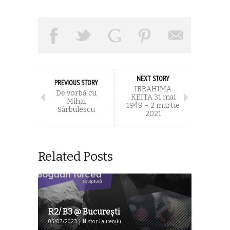
NEXT STORY
PREVIOUS STORY
IBRAHIMA
De vorbă cu
KEITA 31 mai
Mihai
1949 – 2 martie
Sârbulescu
2021
Related Posts
R2/ B3 @ Bucureşti
05/07/2023 | Nistor Laurențiu