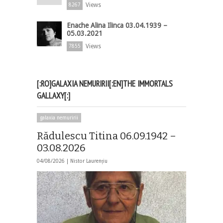
Views
8267
Enache Alina Ilinca 03.04.1939 –
05.03.2021
Views
7855
[:RO]GALAXIA NEMURIRII[:EN]THE IMMORTALS
GALLAXY[:]
galaxia nemuririi
Rădulescu Titina 06.09.1942 –
03.08.2026
04/08/2026 |
Nistor Laurențiu