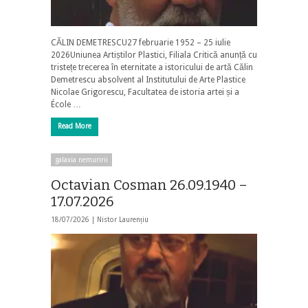
CĂLIN DEMETRESCU27 februarie 1952 – 25 iulie
2026Uniunea Artiștilor Plastici, Filiala Critică anunță cu
tristețe trecerea în eternitate a istoricului de artă Călin
Demetrescu absolvent al Institutului de Arte Plastice
Nicolae Grigorescu, Facultatea de istoria artei și a
École …
Read More
galaxia nemuririi
Octavian Cosman 26.09.1940 –
17.07.2026
18/07/2026 |
Nistor Laurențiu