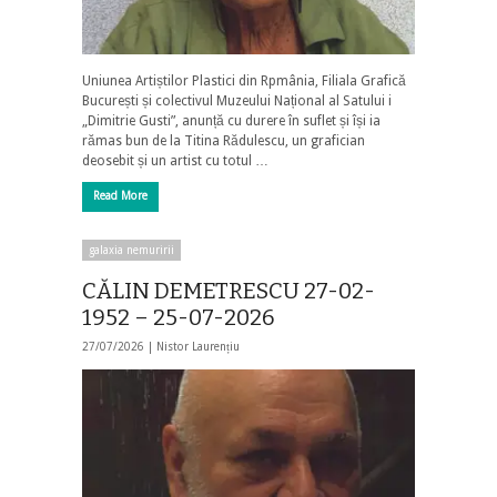
Uniunea Artiștilor Plastici din Rpmânia, Filiala Grafică
București și colectivul Muzeului Național al Satului i
„Dimitrie Gusti”, anunță cu durere în suflet și își ia
rămas bun de la Titina Rădulescu, un grafician
deosebit și un artist cu totul …
Read More
galaxia nemuririi
CĂLIN DEMETRESCU 27-02-
1952 – 25-07-2026
27/07/2026 |
Nistor Laurențiu