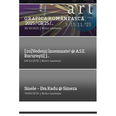
G R A F I C A R O M Â N E A S C Ă
2025 / GR 25 /...
30/10/2025 | Nistor Laurențiu
[:ro]Vedenii însemnate! @ A.S.E.
București[:]...
04/12/2018 | Nistor Laurențiu
Sinele – Eva Radu @ Simeza
19/09/2019 | Nistor Laurențiu