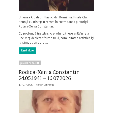
Uniunea Artiștilor Plastici din România, Filiala Cluj,
anunță cu tristețe trecerea în etermitate a pictoriței
Rodica-Xenia Constantin.
Cu profundă tristețe și o profundă reverență în fața
unei vieți dedicate frumosului, comunitatea artistică își
ia rămas bun de la …
Read More
galaxia nemuririi
Rodica-Xenia Constantin
24.05.1941 – 16.07.2026
17/07/2026 |
Nistor Laurențiu