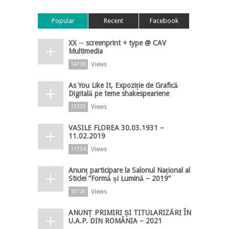
Popular
Recent
Facebook
XX ─ screenprint + type @ CAV
Multimedia
Views
14739
As You Like It, Expoziție de Grafică
Digitală pe teme shakespeariene
Views
12325
VASILE FLOREA 30.03.1931 –
11.02.2019
Views
11754
Anunț participare la Salonul Național al
Sticlei ”Formă și Lumină – 2019”
Views
10726
ANUNȚ PRIMIRI ȘI TITULARIZĂRI ÎN
U.A.P. DIN ROMÂNIA – 2021