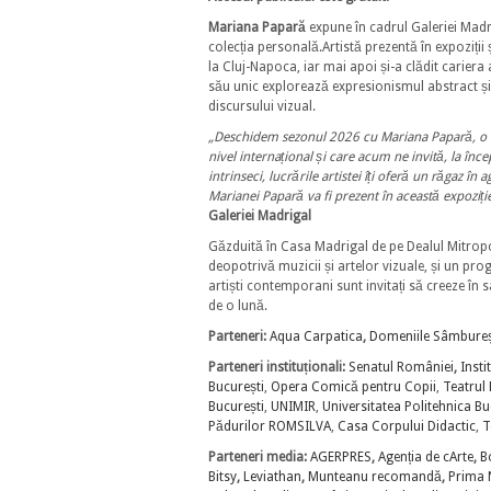
Mariana Papară
expune în cadrul Galeriei Madrig
colecția personală.Artistă prezentă în expoziții 
la Cluj-Napoca, iar mai apoi și-a clădit cariera a
său unic explorează expresionismul abstract și
discursului vizual.
„Deschidem sezonul 2026 cu Mariana Papară, o arti
nivel internațional și care acum ne invită, la înce
intrinseci, lucrările artistei îți oferă un răgaz î
Marianei Papară va fi prezent în această expoziție
Galeriei Madrigal
Găzduită în Casa Madrigal de pe Dealul Mitropoli
deopotrivă muzicii și artelor vizuale, și un pr
artiști contemporani sunt invitați să creeze în s
de o lună.
Parteneri:
Aqua Carpatica
,
Domeniile Sâmbureș
Parteneri instituționali:
Senatul României
,
Insti
București
,
Opera Comică pentru Copii
,
Teatrul 
București
,
UNIMIR
,
Universitatea Politehnica Bu
Pădurilor ROMSILVA
,
Casa Corpului Didactic
,
T
Parteneri media:
AGERPRES
,
Agenția de cArte
,
B
Bitsy
,
Leviathan
,
Munteanu recomandă
,
Prima 