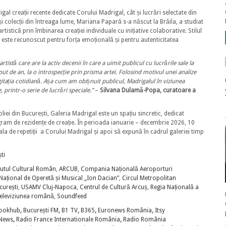
al creații recente dedicate Corului Madrigal, cât și lucrări selectate din
și colecții din întreaga lume, Mariana Papară s-a născut la Brăila, a studiat
rtistică prin îmbinarea creației individuale cu inițiative colaborative. Stilul
 este recunoscut pentru forța emoțională și pentru autenticitatea
stă care are la activ decenii în care a uimit publicul cu lucrările sale la
put de an, la o introspecție prin prisma artei. Folosind motivul unei analize
n agitația cotidiană. Așa cum am obișnuit publicul, Madrigalul în viziunea
, printr-o serie de lucrări speciale.”
–
Silvana Dulamă-Popa, curatoare a
ei din București, Galeria Madrigal este un spațiu sincretic, dedicat
ogram de rezidențe de creație. În perioada ianuarie – decembrie 2026, 10
ala de repetiții a Corului Madrigal și apoi să expună în cadrul galeriei timp
ti
tutul Cultural Român
,
ARCUB
,
Compania Națională Aeroporturi
Național de Operetă și Musical „Ion Dacian”
,
Circul Metropolitan
curești
,
USAMV Cluj-Napoca
,
Centrul de Cultură Arcuș
,
Regia Națională a
eleviziunea română
,
Soundfeed
ookhub
,
București FM
,
B1 TV
,
B365
,
Euronews România
,
Itsy
News
,
Radio France Internationale România
,
Radio România