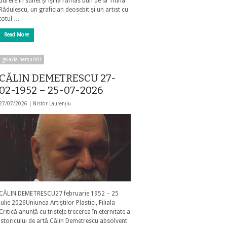
durere în suflet și își ia rămas bun de la Titina
Rădulescu, un grafician deosebit și un artist cu
totul …
Read More
galaxia nemuririi
CĂLIN DEMETRESCU 27-
02-1952 – 25-07-2026
27/07/2026 |
Nistor Laurențiu
CĂLIN DEMETRESCU27 februarie 1952 – 25
iulie 2026Uniunea Artiștilor Plastici, Filiala
Critică anunță cu tristețe trecerea în eternitate a
istoricului de artă Călin Demetrescu absolvent