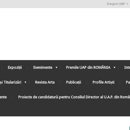
Despre UAP
Expoziții
Evenimente
Premile UAP din ROMÂNIA
Int
și Titularizări
Revista Arta
Publicații
Profile Artiști
Pa
ente
Proiecte de candidatură pentru Consiliul Director al U.A.P. din Rom