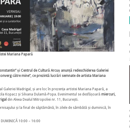
tistei Mariana Papară
nstantin” și Centrul de Cultură Arcuș anunță redeschiderea Galeriei
e converg către mine”, ce prezintă lucrări semnate de artista Mariana
l Galeriei Madrigal, și are loc în prezența artistei Mariana Papară, a
 Attila Kopacz și Silvana Dulamă-Popa. Evenimentul se desfășoară
miercuri,
rigal
din Aleea Dealul Mitropoliei nr. 11, București.
ernisajului și la final de săptămână, în zilele de sâmbătă și duminică, în
| DUMINICĂ 10:00 – 16:00