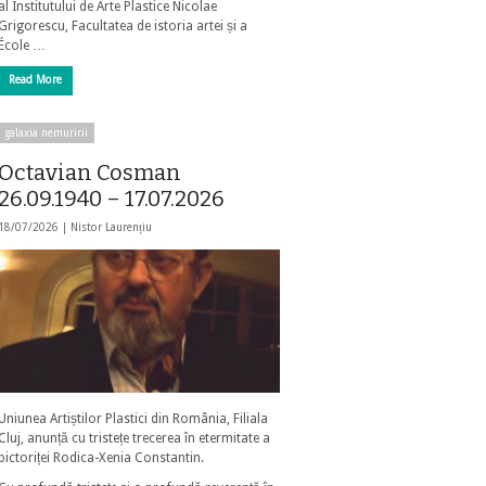
al Institutului de Arte Plastice Nicolae
Grigorescu, Facultatea de istoria artei și a
École …
Read More
galaxia nemuririi
Octavian Cosman
26.09.1940 – 17.07.2026
18/07/2026 |
Nistor Laurențiu
Uniunea Artiștilor Plastici din România, Filiala
Cluj, anunță cu tristețe trecerea în etermitate a
pictoriței Rodica-Xenia Constantin.