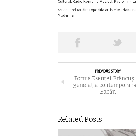
Cultural
,
Radio România Muzical
,
Radio Trinit
Articol preluat din:
Expoziția artistei Mariana P
Modernism
PREVIOUS STORY
Forma Esenței. Brâncuși
generația contemporan
Bacău
Related Posts