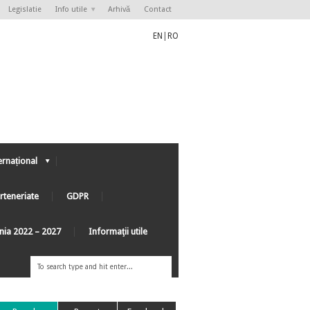
Legislatie
Info utile
Arhivă
Contact
EN
|
RO
ernațional
rteneriate
GDPR
ânia 2022 – 2027
Informaţii utile