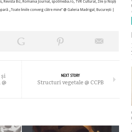
as
,
Revista Biz
,
Romania Journal
,
spotmedia.ro
,
TVR Cultural
,
Zile și Nopți
apară „Toate liniile converg către mine” @ Galeria Madrigal, București |
 și
NEXT STORY
ă @
Structuri vegetale @ CCPB