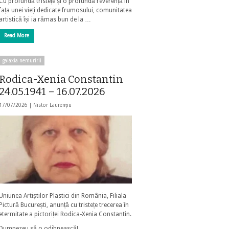
Cu profundă tristețe și o profundă reverență în
fața unei vieți dedicate frumosului, comunitatea
artistică își ia rămas bun de la …
Read More
galaxia nemuririi
Rodica-Xenia Constantin
24.05.1941 – 16.07.2026
17/07/2026 |
Nistor Laurențiu
Uniunea Artiștilor Plastici din România, Filiala
Pictură București, anunță cu tristețe trecerea în
etermitate a pictoriței Rodica-Xenia Constantin.
Dumnezeu să o odihnească!