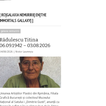
[:RO]GALAXIA NEMURIRII[:EN]THE
IMMORTALS GALLAXY[:]
galaxia nemuririi
Rădulescu Titina
06.09.1942 – 03.08.2026
04/08/2026 |
Nistor Laurențiu
Uniunea Artiștilor Plastici din Rpmânia, Filiala
Grafică București și colectivul Muzeului
Național al Satului i „Dimitrie Gusti”, anunță cu