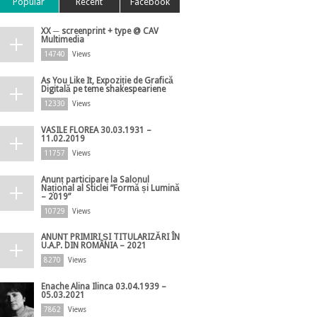
Popular
Recent
Facebook
XX ─ screenprint + type @ CAV
Multimedia
14740
Views
As You Like It, Expoziție de Grafică
Digitală pe teme shakespeariene
12330
Views
VASILE FLOREA 30.03.1931 –
11.02.2019
11757
Views
Anunț participare la Salonul
Național al Sticlei ”Formă și Lumină
– 2019”
10729
Views
ANUNȚ PRIMIRI ȘI TITULARIZĂRI ÎN
U.A.P. DIN ROMÂNIA – 2021
8270
Views
Enache Alina Ilinca 03.04.1939 –
05.03.2021
7862
Views