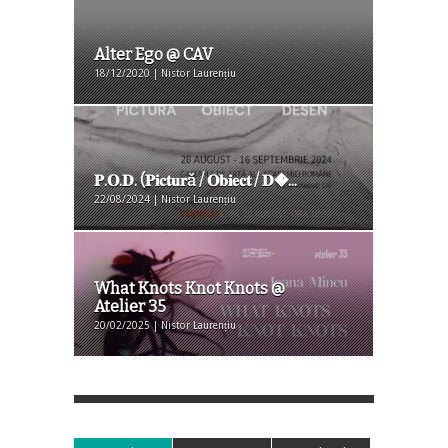
Alter Ego @ CAV
18/12/2020 | Nistor Laurențiu
𝐏.𝐎.𝐃. (𝐏𝐢𝐜𝐭𝐮𝐫ă / 𝐎𝐛𝐢𝐞𝐜𝐭 / 𝐃�...
22/08/2024 | Nistor Laurențiu
What Knots Knot Knots @
Atelier 35
20/02/2025 | Nistor Laurențiu