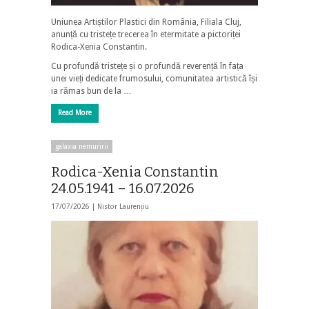
Uniunea Artiștilor Plastici din România, Filiala Cluj,
anunță cu tristețe trecerea în etermitate a pictoriței
Rodica-Xenia Constantin.
Cu profundă tristețe și o profundă reverență în fața
unei vieți dedicate frumosului, comunitatea artistică își
ia rămas bun de la …
Read More
galaxia nemuririi
Rodica-Xenia Constantin
24.05.1941 – 16.07.2026
17/07/2026 |
Nistor Laurențiu