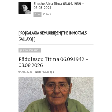
Enache Alina Ilinca 03.04.1939 –
05.03.2021
Views
7857
[:RO]GALAXIA NEMURIRII[:EN]THE IMMORTALS
GALLAXY[:]
galaxia nemuririi
Rădulescu Titina 06.09.1942 –
03.08.2026
04/08/2026 |
Nistor Laurențiu