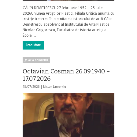
CĂLIN DEMETRESCU27 februarie 1952 – 25 iulie
2026Uniunea Artiștilor Plastici, Filiala Critică anunță cu
tristețe trecerea în eternitate a istoricului de artă Călin
Demetrescu absolvent al Institutului de Arte Plastice
Nicolae Grigorescu, Facultatea de istoria artei și a
École …
Read More
galaxia nemuririi
Octavian Cosman 26.09.1940 –
17.07.2026
18/07/2026 |
Nistor Laurențiu