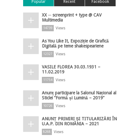
Popular
Recent
Facebook
XX ─ screenprint + type @ CAV
Multimedia
Views
14739
As You Like It, Expoziție de Grafică
Digitală pe teme shakespeariene
Views
12327
VASILE FLOREA 30.03.1931 –
11.02.2019
Views
11754
Anunț participare la Salonul Național al
Sticlei ”Formă și Lumină – 2019”
Views
10726
ANUNȚ PRIMIRI ȘI TITULARIZĂRI ÎN
U.A.P. DIN ROMÂNIA – 2021
Views
8268