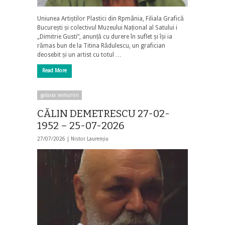
Uniunea Artiștilor Plastici din Rpmânia, Filiala Grafică
București și colectivul Muzeului Național al Satului i
„Dimitrie Gusti”, anunță cu durere în suflet și își ia
rămas bun de la Titina Rădulescu, un grafician
deosebit și un artist cu totul …
Read More
galaxia nemuririi
CĂLIN DEMETRESCU 27-02-
1952 – 25-07-2026
27/07/2026 |
Nistor Laurențiu