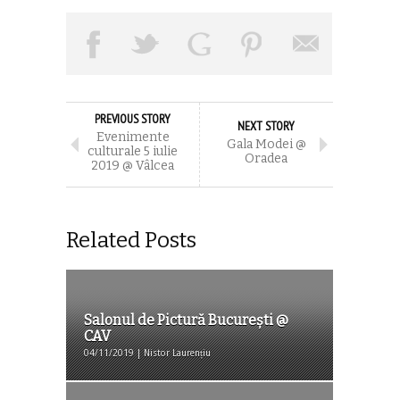
PREVIOUS STORY
NEXT STORY
Evenimente
Gala Modei @
culturale 5 iulie
Oradea
2019 @ Vâlcea
Related Posts
Salonul de Pictură București @
CAV
04/11/2019 | Nistor Laurențiu