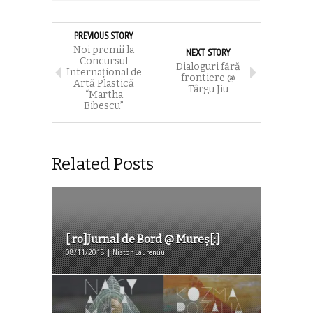
PREVIOUS STORY
Noi premii la
NEXT STORY
Concursul
Dialoguri fără
Internațional de
frontiere @
Artă Plastică
Târgu Jiu
“Martha
Bibescu”
Related Posts
[:ro]Jurnal de Bord @ Mureș[:]
08/11/2018 | Nistor Laurențiu