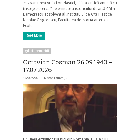
2026Uniunea Artiștilor Plastici, Filiala Critică anunță cu
tristețe trecerea în eternitate a istoricului de artă Călin
Demetrescu absolvent al Institutului de Arte Plastice
Nicolae Grigorescu, Facultatea de istoria artei și a
École …
Read More
galaxia nemuririi
Octavian Cosman 26.09.1940 –
17.07.2026
18/07/2026 |
Nistor Laurențiu
Uniunea Artiștilor Plastici din România, Filiala Cluj,