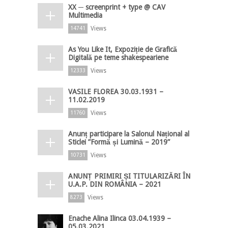
XX ─ screenprint + type @ CAV
Multimedia
Views
14741
As You Like It, Expoziție de Grafică
Digitală pe teme shakespeariene
Views
12333
VASILE FLOREA 30.03.1931 –
11.02.2019
Views
11760
Anunț participare la Salonul Național al
Sticlei ”Formă și Lumină – 2019”
Views
10731
ANUNȚ PRIMIRI ȘI TITULARIZĂRI ÎN
U.A.P. DIN ROMÂNIA – 2021
Views
8273
Enache Alina Ilinca 03.04.1939 –
05.03.2021