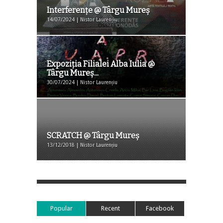
Interferenţe @ Târgu Mureş
14/07/2024 | Nistor Laurențiu
Expoziţia Filialei Alba Iulia @
Târgu Mureş...
30/07/2024 | Nistor Laurențiu
SCRATCH @ Târgu Mureș
13/12/2018 | Nistor Laurențiu
Popular
Recent
Facebook