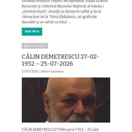
Uniunea Artiștilor Plastici din Rpmânia, Filiala Grafică
București și colectivul Muzeului Național al Satului i
„Dimitrie Gusti”, anunță cu durere în suflet și își ia
rămas bun de la Titina Rădulescu, un grafician
deosebit și un artist cu totul …
Read More
galaxia nemuririi
CĂLIN DEMETRESCU 27-02-
1952 – 25-07-2026
27/07/2026 |
Nistor Laurențiu
CĂLIN DEMETRESCU27 februarie 1952 – 25 iulie