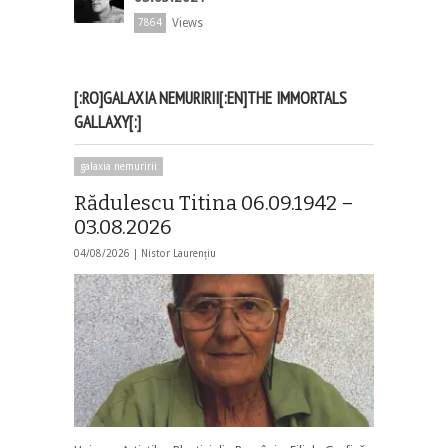
Views
7864
[:RO]GALAXIA NEMURIRII[:EN]THE IMMORTALS
GALLAXY[:]
galaxia nemuririi
Rădulescu Titina 06.09.1942 –
03.08.2026
04/08/2026 |
Nistor Laurențiu