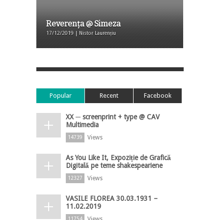
Reverența @ Simeza
17/12/2019 | Nistor Laurențiu
Popular
Recent
Facebook
XX ─ screenprint + type @ CAV
Multimedia
Views
14739
As You Like It, Expoziție de Grafică
Digitală pe teme shakespeariene
Views
12327
VASILE FLOREA 30.03.1931 –
11.02.2019
Views
11754