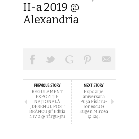
II-a 2019 @
Alexandria
PREVIOUS STORY
NEXT STORY
REGULAMENT
Expoziție
EXPOZIȚIE
aniversară
NAȚIONALĂ
Pușa Pîslaru-
„DESENUL POST
Ionescu &
BRÂNCUȘI”,Ediția
Eugen Mircea
a IV a @ Târgu-Jiu
@ Iași