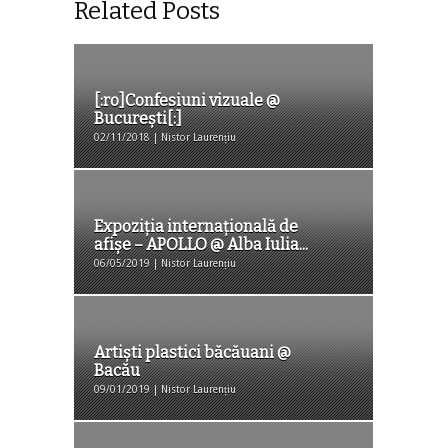
Related Posts
[:ro]Confesiuni vizuale @
București[:]
02/11/2018 | Nistor Laurențiu
Expoziţia internaţională de
afişe – APOLLO @ Alba Iulia...
06/05/2019 | Nistor Laurențiu
Artiști plastici băcăuani @
Bacău
09/01/2019 | Nistor Laurențiu