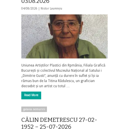
03.08.2026
04/08/2026 |
Nistor Laurențiu
Uniunea Artiștilor Plastici din Rpmânia, Filiala Grafică
București și colectivul Muzeului Național al Satului i
„Dimitrie Gusti”, anunță cu durere în suflet și își ia
rămas bun de la Titina Rădulescu, un grafician
deosebit și un artist cu totul …
Read More
galaxia nemuririi
CĂLIN DEMETRESCU 27-02-
1952 – 25-07-2026