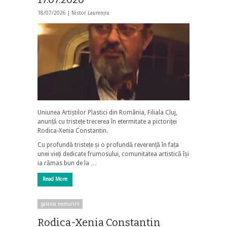
18/07/2026 |
Nistor Laurențiu
Uniunea Artiștilor Plastici din România, Filiala Cluj,
anunță cu tristețe trecerea în etermitate a pictoriței
Rodica-Xenia Constantin.
Cu profundă tristețe și o profundă reverență în fața
unei vieți dedicate frumosului, comunitatea artistică își
ia rămas bun de la …
Read More
galaxia nemuririi
Rodica-Xenia Constantin