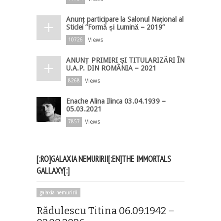
Anunț participare la Salonul Național al
Sticlei ”Formă și Lumină – 2019”
Views
10726
ANUNȚ PRIMIRI ȘI TITULARIZĂRI ÎN
U.A.P. DIN ROMÂNIA – 2021
Views
8268
Enache Alina Ilinca 03.04.1939 –
05.03.2021
Views
7857
[:RO]GALAXIA NEMURIRII[:EN]THE IMMORTALS
GALLAXY[:]
galaxia nemuririi
Rădulescu Titina 06.09.1942 –