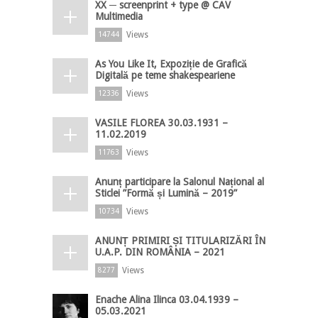
XX ─ screenprint + type @ CAV
Multimedia
Views
14744
As You Like It, Expoziție de Grafică
Digitală pe teme shakespeariene
Views
12336
VASILE FLOREA 30.03.1931 –
11.02.2019
Views
11763
Anunț participare la Salonul Național al
Sticlei ”Formă și Lumină – 2019”
Views
10734
ANUNȚ PRIMIRI ȘI TITULARIZĂRI ÎN
U.A.P. DIN ROMÂNIA – 2021
Views
8277
Enache Alina Ilinca 03.04.1939 –
05.03.2021