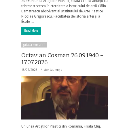
2026Uniunea Artiștilor Plastici, Filiala Critică anunță cu
tristețe trecerea în eternitate a istoricului de artă Călin
Demetrescu absolvent al Institutului de Arte Plastice
Nicolae Grigorescu, Facultatea de istoria artei și a
École …
Read More
galaxia nemuririi
Octavian Cosman 26.09.1940 –
17.07.2026
18/07/2026 |
Nistor Laurențiu
Uniunea Artiștilor Plastici din România, Filiala Cluj,