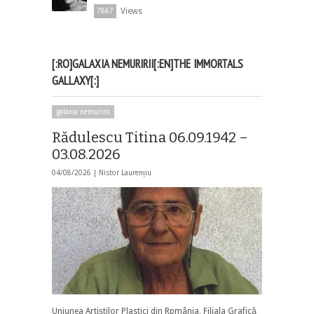
Views
7867
[:RO]GALAXIA NEMURIRII[:EN]THE IMMORTALS
GALLAXY[:]
galaxia nemuririi
Rădulescu Titina 06.09.1942 –
03.08.2026
04/08/2026 |
Nistor Laurențiu
Uniunea Artiștilor Plastici din Rpmânia, Filiala Grafică