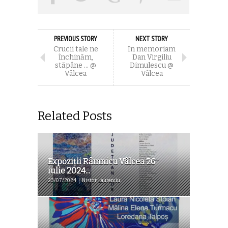
PREVIOUS STORY
NEXT STORY
Crucii tale ne
In memoriam
închinăm,
Dan Virgiliu
stăpâne … @
Dimulescu @
Vâlcea
Vâlcea
Related Posts
Expoziţii Râmnicu Vâlcea 26
iulie 2024...
23/07/2024 | Nistor Laurențiu