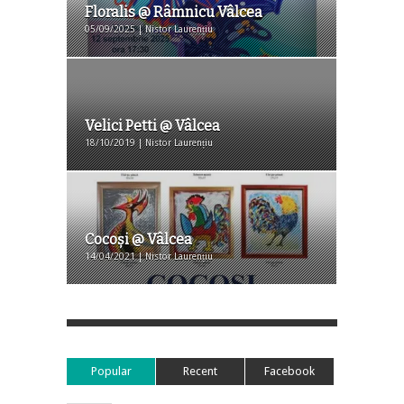
Floralis @ Râmnicu Vâlcea
05/09/2025 | Nistor Laurențiu
Velici Petti @ Vâlcea
18/10/2019 | Nistor Laurențiu
Cocoși @ Vâlcea
14/04/2021 | Nistor Laurențiu
Popular
Recent
Facebook