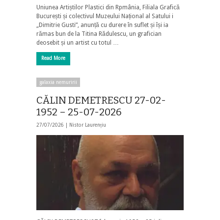
Uniunea Artiștilor Plastici din Rpmânia, Filiala Grafică
București și colectivul Muzeului Național al Satului i
„Dimitrie Gusti”, anunță cu durere în suflet și își ia
rămas bun de la Titina Rădulescu, un grafician
deosebit și un artist cu totul …
Read More
galaxia nemuririi
CĂLIN DEMETRESCU 27-02-
1952 – 25-07-2026
27/07/2026 |
Nistor Laurențiu