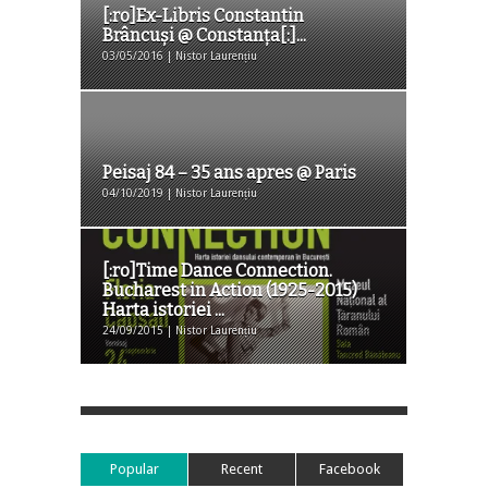
[:ro]Ex-Libris Constantin
Brâncuși @ Constanța[:]...
03/05/2016 | Nistor Laurențiu
Peisaj 84 – 35 ans apres @ Paris
04/10/2019 | Nistor Laurențiu
[:ro]Time Dance Connection.
Bucharest in Action (1925-2015)
Harta istoriei ...
24/09/2015 | Nistor Laurențiu
Popular
Recent
Facebook