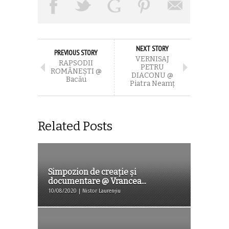
NEXT STORY
PREVIOUS STORY
VERNISAJ
RAPSODII
PETRU
ROMÂNEȘTI @
DIACONU @
Bacău
Piatra Neamț
Related Posts
Simpozion de creație și
documentare @ Vrancea...
10/08/2020 | Nistor Laurențiu