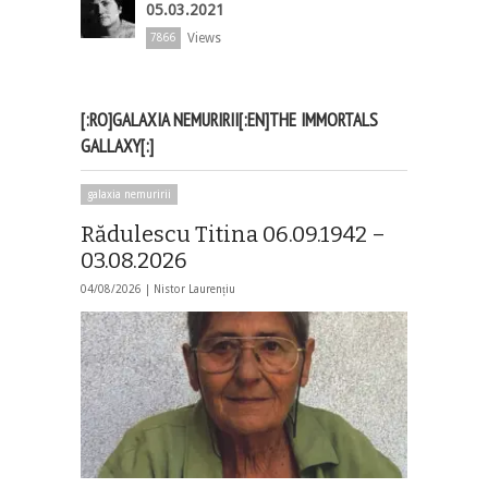
05.03.2021
Views
7866
[:RO]GALAXIA NEMURIRII[:EN]THE IMMORTALS
GALLAXY[:]
galaxia nemuririi
Rădulescu Titina 06.09.1942 –
03.08.2026
04/08/2026 |
Nistor Laurențiu