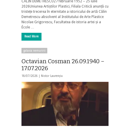
CĂLIN DEMETRESCU27 februarie 1952 – 25 iulie
2026Uniunea Artiștilor Plastici, Filiala Critică anunță cu
tristețe trecerea în eternitate a istoricului de artă Călin
Demetrescu absolvent al Institutului de Arte Plastice
Nicolae Grigorescu, Facultatea de istoria artei și a
École …
Read More
galaxia nemuririi
Octavian Cosman 26.09.1940 –
17.07.2026
18/07/2026 |
Nistor Laurențiu