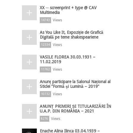
XX ─ screenprint + type @ CAV
Multimedia
Views
14743
As You Like It, Expoziție de Grafică
Digitală pe teme shakespeariene
Views
12334
VASILE FLOREA 30.03.1931 –
11.02.2019
Views
11762
Anunț participare la Salonul Național al
Sticlei ”Formă și Lumină – 2019”
Views
10732
ANUNȚ PRIMIRI ȘI TITULARIZĂRI ÎN
U.A.P. DIN ROMÂNIA – 2021
Views
8276
Enache Alina Ilinca 03.04.1939 –