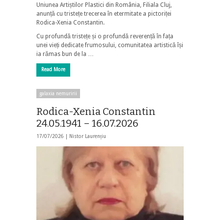
Uniunea Artiștilor Plastici din România, Filiala Cluj,
anunță cu tristețe trecerea în etermitate a pictoriței
Rodica-Xenia Constantin.
Cu profundă tristețe și o profundă reverență în fața
unei vieți dedicate frumosului, comunitatea artistică își
ia rămas bun de la …
Read More
galaxia nemuririi
Rodica-Xenia Constantin
24.05.1941 – 16.07.2026
17/07/2026 |
Nistor Laurențiu