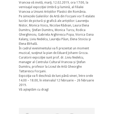
Vrancea vă invită, marţi, 12.02.2019, ora 17:00, la
vernisajul expoziţiei Umbră şi lumină, al Filialei
Vrancea a Uniunii Artiștilor Plastici din România.
Pe simezele Galeriilor de Artă din Focșani vor fi etalate
lucrări de pictură și grafică ale artiștilor: Laurenţiu
Nistor, Monica Voicu, Nicolae Rădvan, Laura Elena
Dumitru, Ştefan Dumitru, Monica Turcu, Rodica
Gherghinoiu, Gabriela Arghirescu Popa, Viorica Oana
Kalany, Liviu Nedelcu, Laureţiu Păun, Elena Stoiciu şi
Elena Bîrhală.
În cadrul evenimentului va fi prezentat un moment
muzical, susţinut la pian de Eduard Johann Groza.
Curatorii expoziţiei sunt prof. dr. Liviu Nedelcu,
manager al Centrului Cultural Vrancea și Ştefan
Dumitru, profesor la Liceul de Artă Gheorghe
Tattarescu Focşani.
Expoziţia va fi deschisă de luni până vineri, între orele
14.00 – 18.00, în intervalul 12 februarie – 26 februarie
2019.
Vă aşteptăm cu drag!