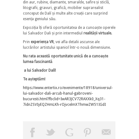
din aur, rubine, diamante, smaralde, safire și sticlă,
litografii, gravuri, grafică, mobilier suprarealist
conceput de Dalí și multe alte creații care surprind
esența geniului său.
Expoziția îți oferă oportunitatea de a cunoaște operele
lui Salvador Dali și prin intermediul
realității virtuale.
Prin
experiența VR
, vei afla detalii ascunse ale
lucrărilor artistului spaniol într-o nouă dimensiune.
Nu rata această oportunitate unică de a cunoaște
lumea fascinantă
a lui Salvador Dalí!
Te așteptăm!
https://www.entertix.ro/evenimente/18918/universul-
lui-salvador-dali-arcub-hanul-gabroveni-
bucuresti.html?fbclid=IwAR3JCV72RAXXk0_Xq31-
7idnZSVIyEQZHmLKh-rOjvcelmXThmwZW51IGdI