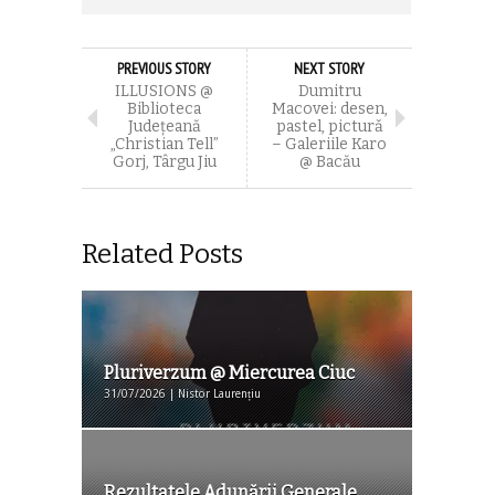
PREVIOUS STORY
NEXT STORY
ILLUSIONS @
Dumitru
Biblioteca
Macovei: desen,
Județeană
pastel, picturǎ
„Christian Tell”
– Galeriile Karo
Gorj, Târgu Jiu
@ Bacău
Related Posts
Pluriverzum @ Miercurea Ciuc
31/07/2026 | Nistor Laurențiu
Rezultatele Adunării Generale