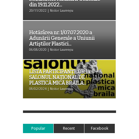
din 19.11.2022...
20/11/2022 | Nistor Laurențiu
Hotărârea nr. 1/07.07.2020 a
Adunării Generale a Uniunii
Artiștilor Plastici...
06/08/2020 | Nistor Laurențiu
LISTA PARTICIPANȚILOR la
SALONUL NAŢIONAL DE
PLASTICĂ MICĂ BRĂILA...
08/02/2024 | Nistor Laurențiu
Popular
Recent
Facebook