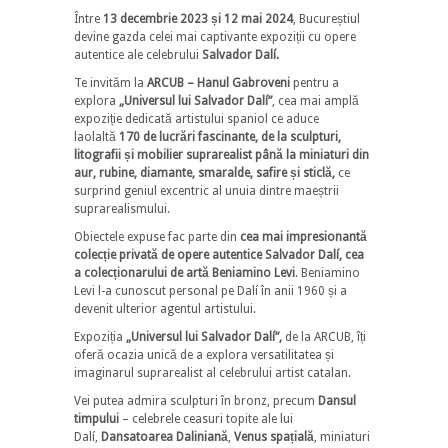
Între
13 decembrie 2023 și 12 mai 2024
, Bucureștiul
devine gazda celei mai captivante expoziții cu opere
autentice ale celebrului
Salvador Dalí.
Te invităm la
ARCUB – Hanul Gabroveni
pentru a
explora
„Universul lui Salvador Dalí”
, cea mai amplă
expoziție dedicată artistului spaniol ce aduce
laolaltă
170 de lucrări fascinante, de la sculpturi,
litografii și mobilier suprarealist până la miniaturi din
aur, rubine, diamante, smaralde, safire și sticlă,
ce
surprind geniul excentric al unuia dintre maeștrii
suprarealismului.
Obiectele expuse fac parte din
cea mai impresionantă
colecție privată de opere autentice Salvador Dalí, cea
a colecționarului de artă Beniamino Levi
. Beniamino
Levi l-a cunoscut personal pe Dalí în anii 1960 și a
devenit ulterior agentul artistului.
Expoziția
„Universul lui Salvador Dalí”,
de la ARCUB, îți
oferă ocazia unică de a explora versatilitatea și
imaginarul suprarealist al celebrului artist catalan.
Vei putea admira sculpturi în bronz, precum
Dansul
timpului
– celebrele ceasuri topite ale lui
Dalí,
Dansatoarea Daliniană
,
Venus spațială
, miniaturi