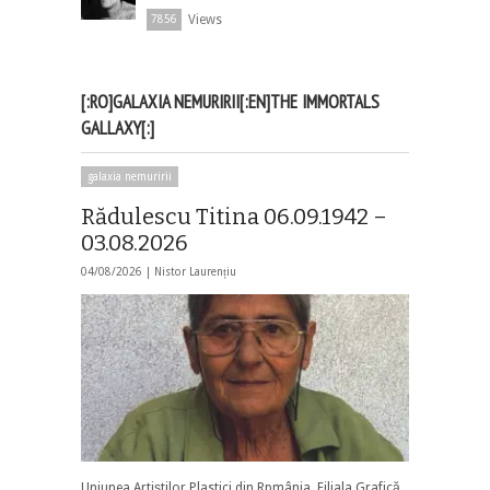
Views
7856
[:RO]GALAXIA NEMURIRII[:EN]THE IMMORTALS
GALLAXY[:]
galaxia nemuririi
Rădulescu Titina 06.09.1942 –
03.08.2026
04/08/2026 |
Nistor Laurențiu
Uniunea Artiștilor Plastici din Rpmânia, Filiala Grafică