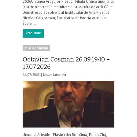
2026Uniunea Artiștilor Plastici, Filiala Critică anunță cu
tristețe trecerea în eternitate a istoricului de artă Călin
Demetrescu absolvent al Institutului de Arte Plastice
Nicolae Grigorescu, Facultatea de istoria artei și a
École …
Read More
galaxia nemuririi
Octavian Cosman 26.09.1940 –
17.07.2026
18/07/2026 |
Nistor Laurențiu
Uniunea Artiștilor Plastici din România, Filiala Cluj,