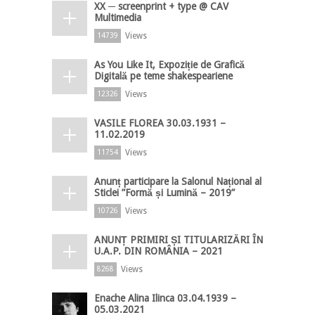
XX ─ screenprint + type @ CAV
Multimedia
Views
14739
As You Like It, Expoziție de Grafică
Digitală pe teme shakespeariene
Views
12326
VASILE FLOREA 30.03.1931 –
11.02.2019
Views
11754
Anunț participare la Salonul Național al
Sticlei ”Formă și Lumină – 2019”
Views
10726
ANUNȚ PRIMIRI ȘI TITULARIZĂRI ÎN
U.A.P. DIN ROMÂNIA – 2021
Views
8268
Enache Alina Ilinca 03.04.1939 –
05.03.2021