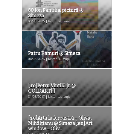
80 Ion Pantilie, pictură @
Simeza
05/03/2025 | Nistor Laurențiu
Patru Ramuri @ Simeza
04/08/2026 | Nistor Laurențiu
[:ro]Petru Vintilă jr. @
GOLDART[:]
31/03/2017 | Nistor Laurențiu
[:ro]Arta la fereastră – Olivia
Mihălțianu @ Simeza[:en]Art
window – Oliv...