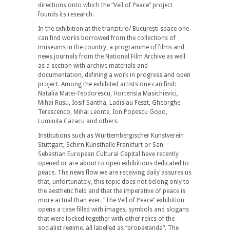
directions onto which the “Veil of Peace” project
founds its research.
In the exhibition at the tranzit.ro/ București space one
can find works borrowed from the collections of
museums in the country, a programme of films and
news journals from the National Film Archive as well
as a section with archive materials and
documentation, defining a work in progress and open
project. Among the exhibited artists one can find:
Natalia Matei-Teodorescu, Hortensia Masichievici,
Mihai Rusu, Iosif Santha, Ladislau Feszt, Gheorghe
Terescenco, Mihai Leonte, Ion Popescu Gopo,
Luminița Cazacu and others.
Institutions such as Württembergischer Kunstverein
Stuttgart, Schirn Kunsthalle Frankfurt or San
Sebastian European Cultural Capital have recently
opened or are about to open exhibitions dedicated to
peace. The news flow we are receiving daily assures us
that, unfortunately, this topic does not belong only to
the aesthetic field and that the imperative of peace is
more actual than ever. “The Veil of Peace” exhibition
opens a case filled with images, symbols and slogans
that were locked together with other relics of the
socialist regime, all labelled as “propaganda”. The