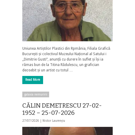
Uniunea Artiștilor Plastici din Rpmânia, Filiala Grafică
București și colectivul Muzeului Național al Satului i
„Dimitrie Gusti”, anunță cu durere în suflet și își ia
rămas bun de la Titina Rădulescu, un grafician
deosebit și un artist cu totul …
Read More
galaxia nemuririi
CĂLIN DEMETRESCU 27-02-
1952 – 25-07-2026
27/07/2026 |
Nistor Laurențiu