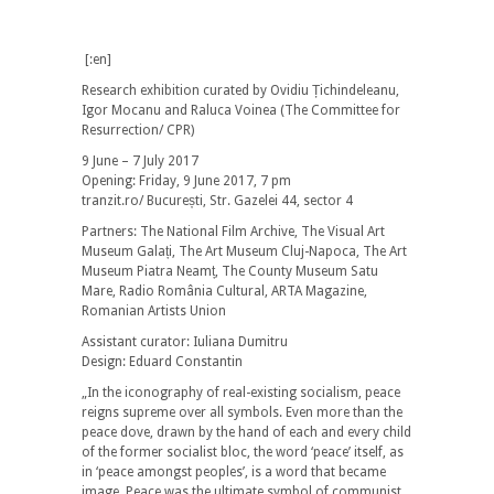
[:en]
Research exhibition curated by Ovidiu Țichindeleanu,
Igor Mocanu and Raluca Voinea (The Committee for
Resurrection/ CPR)
9 June – 7 July 2017
Opening: Friday, 9 June 2017, 7 pm
tranzit.ro/ București, Str. Gazelei 44, sector 4
Partners: The National Film Archive, The Visual Art
Museum Galați, The Art Museum Cluj-Napoca, The Art
Museum Piatra Neamț, The County Museum Satu
Mare, Radio România Cultural, ARTA Magazine,
Romanian Artists Union
Assistant curator: Iuliana Dumitru
Design: Eduard Constantin
„In the iconography of real-existing socialism, peace
reigns supreme over all symbols. Even more than the
peace dove, drawn by the hand of each and every child
of the former socialist bloc, the word ‘peace’ itself, as
in ‘peace amongst peoples’, is a word that became
image. Peace was the ultimate symbol of communist