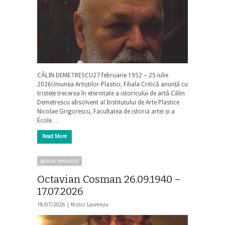
CĂLIN DEMETRESCU27 februarie 1952 – 25 iulie
2026Uniunea Artiștilor Plastici, Filiala Critică anunță cu
tristețe trecerea în eternitate a istoricului de artă Călin
Demetrescu absolvent al Institutului de Arte Plastice
Nicolae Grigorescu, Facultatea de istoria artei și a
École …
Read More
galaxia nemuririi
Octavian Cosman 26.09.1940 –
17.07.2026
18/07/2026 |
Nistor Laurențiu