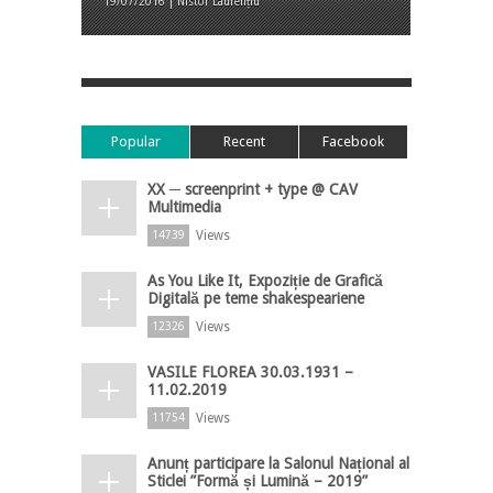
19/07/2016 | Nistor Laurențiu
Popular
Recent
Facebook
XX ─ screenprint + type @ CAV
Multimedia
Views
14739
As You Like It, Expoziție de Grafică
Digitală pe teme shakespeariene
Views
12326
VASILE FLOREA 30.03.1931 –
11.02.2019
Views
11754
Anunț participare la Salonul Național al
Sticlei ”Formă și Lumină – 2019”