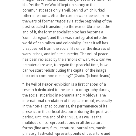
life. Yet the ‘Free World’ kept on seeing in the
communist peace only a veil, behind which lurked
other intentions. After the curtain was opened, from
the wars of former Yugoslavia at the beginning of the
post-socialist transition, to the war of Ukraine at the
end of it, the former socialist bloc has become a
‘conflict region’, and thus was reintegrated into the
world of capitalism and coloniality. Peace itself has
disappeared from the social life under the distress of
wars, crises, and infinite austerity. The veil of peace
has been replaced by the armors of war. How can we
dematerialize war, to regain the peaceful time, how
can we start redistributing the capital of the image
back into common meaning?” (Ovidiu Țichindeleanu)
“The Veil of Peace” exhibition is a first chapter of a
research dedicated to the peace iconography during
the socialist period in Romania and Moldova. The
international circulation of the peace motif, especially
in the non-aligned countries, the permanence of its
presence in the official discourse during the post-war
period, until the end of the 1980s, as well as the
multitude of its representations in all the cultural
forms (fine arts, film, literature, journalism, music,
philately, festivals) represent points of departure and