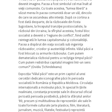
devenit imagine. Pacea a fost simbolul cel mai înalt al
vieţii comuniste. Cu toate acestea, “lumea liberă” a
văzut mereu în pacea comunistă doar un văl, dincolo
de care se ascundeau alte intenţii. După ce cortina a
fost dată deoparte, de la războaiele din fosta
Iugoslavie, la începutul tranziţiei postsocialiste, la
războiul din Ucraina, la sfîrşitul acesteia, fostul bloc
socialist a devenit o “regiune de conflict”, fiind astfel
reintegrată în lumea capitalismului şi colonialităţii.
Pacea a dispărut din viaţa socială sub ingerinţa
războaielor, crizelor şi austerităţii infinite. Vălul păcii a
fost înlocuit cu armurile războiului. Cum putem
dematerializa războiul pentru a recîştiga timpul păcii?
Cum putem redistribui capitalul imaginii într-un sens
comun?” (Ovidiu Țichindeleanu)
Expoziția “Vălul păcii” este un prim capitol al unei
cercetări dedicate iconografiei păcii în perioada
socialistă în România și Republica Moldova. Circulația
internațională a motivului păcii, în special în țările
nealiniate, constanța prezenței sale în discursul oficial
pe toată perioada postbelică, până la sfârșitul anilor
’80, precum și multitudinea de reprezentări ale sale în
toate formele culturale (arte plastice, film, literatură,
jurnalism, muzică, filatelie, festivaluri) reprezintă