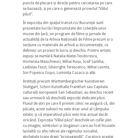
puncte de plecare și direcții pentru cercetarea pe care
se bazează, și pe care o generează proiectul “Vălul
păcii”.
În expoziția din spațiul tranzit.ro/ București sunt
prezentate lucrări împrumutate din colecțiile unor
muzee din țară, un program de filme și jurnale de
actualități de la Arhiva Națională de Filme precum și o
secțiune cu materiale de arhivă și documentație, ce
definesc un proiect în lucru și deschis. Printre artiștii
expuși se numără Natalia Matei-Teodorescu,
Hortensia Masichievici, Mihai Rusu, Iosif Santha,
Ladislau Feszt, Gheorghe Terescenco, Mihai Leonte,
Ion Popescu Gopo, Luminița Cazacu și alții.
Instituții precum Württembergischer Kunstverein
Stuttgart, Schirn Kunsthalle Frankfurt sau Capitala
culturală europeană San Sebastian, au deschis recent
sau urmează să deschidă expoziții dedicate păcii.
Fluxul de știri pe care îl primim zilnic ne asigură că, din
păcate, acest subiect nu este doar unul al câmpului
estetic și că imperativul păcii este mai actual decât
oricând. Expoziția “Vălul păcii” deschide un cufăr plin
cu imagini, simboluri și sloganuri care au fost încuiate
laolaltă cu alte relicve ale regimului socialist,
etichetate toate drept “propagandă”. Curatorii acestei