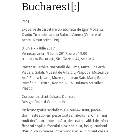
Bucharest[:]
[:ro]
Expoziție de cercetare curatoriată de Igor Mocanu,
Ovidiu Țichindeleanu și Raluca Voinea (Comitetul
pentru Resurecție/ CPR)
9 iunie – 7 iulie 2017
Vernisaj: vineri, 9 Iunie 2017, orele 19:00
tranzit.ro/ București, Str. Gazelei 44, sector 4
Parteneri: Arhiva Națională de Filme, Muzeul de Artă
Vizuală Galați, Muzeul de Artă Cluj-Napoca, Muzeul de
Artă Piatra Neamț, Muzeul Județean Satu Mare, Radio
România Cultural, Revista ARTA, Uniunea Artiștilor
Plastici
Curator asistent: Iuliana Dumitru
Design: Eduard Constantin
“În iconografia socialismului real-existent, pacea
domneşte suprem peste toate simbolurile. Chiar mai
mult decît porumbelul păcii, desenat de altfel de mîna
fiecărui copil al fostului bloc socialist, însuşi cuvîntul
“PACE”, ca în “pacea între popoare”, e un cuvînt care a