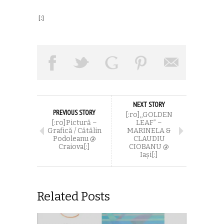
[:]
NEXT STORY
PREVIOUS STORY
[:ro],,GOLDEN
[:ro]Pictură –
LEAF” –
Grafică / Cătălin
MARINELA &
Podoleanu @
CLAUDIU
Craiova[:]
CIOBANU @
Iași[:]
Related Posts