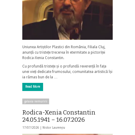
Uniunea Artiștilor Plastici din România, Filiala Cluj,
anunță cu tristețe trecerea în etermitate a pictoriței
Rodica-Xenia Constantin.
Cu profundă tristețe și o profundă reverență în fața
unei vieți dedicate frumosului, comunitatea artistică își
ia rămas bun de la …
Read More
galaxia nemuririi
Rodica-Xenia Constantin
24.05.1941 – 16.07.2026
17/07/2026 |
Nistor Laurențiu