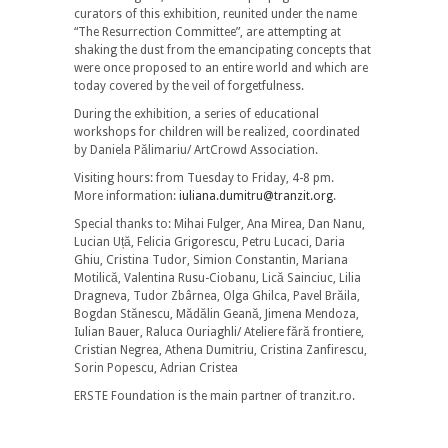
curators of this exhibition, reunited under the name
“The Resurrection Committee”, are attempting at
shaking the dust from the emancipating concepts that
were once proposed to an entire world and which are
today covered by the veil of forgetfulness.
During the exhibition, a series of educational
workshops for children will be realized, coordinated
by Daniela Pălimariu/ ArtCrowd Association.
Visiting hours: from Tuesday to Friday, 4-8 pm.
More information:
iuliana.dumitru@tranzit.or
g
.
Special thanks to: Mihai Fulger, Ana Mirea, Dan Nanu,
Lucian Uță, Felicia Grigorescu, Petru Lucaci, Daria
Ghiu, Cristina Tudor, Simion Constantin, Mariana
Motilică, Valentina Rusu-Ciobanu, Lică Sainciuc, Lilia
Dragneva, Tudor Zbârnea, Olga Ghilca, Pavel Brăila,
Bogdan Stănescu, Mădălin Geană, Jimena Mendoza,
Iulian Bauer, Raluca Ouriaghli/ Ateliere fără frontiere,
Cristian Negrea, Athena Dumitriu, Cristina Zanfirescu,
Sorin Popescu, Adrian Cristea
ERSTE Foundation is the main partner of tranzit.ro.