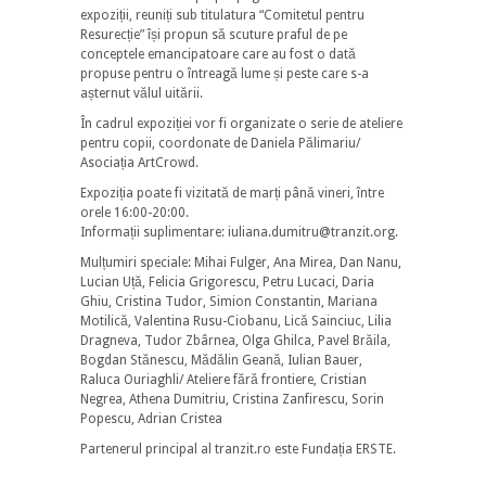
expoziții, reuniți sub titulatura “Comitetul pentru
Resurecție” își propun să scuture praful de pe
conceptele emancipatoare care au fost o dată
propuse pentru o întreagă lume și peste care s-a
așternut vălul uitării.
În cadrul expoziției vor fi organizate o serie de ateliere
pentru copii, coordonate de Daniela Pălimariu/
Asociația ArtCrowd.
Expoziția poate fi vizitată de marți până vineri, între
orele 16:00-20:00.
Informații suplimentare: iuliana.dumitru@tranzit.or
g.
Mulțumiri speciale: Mihai Fulger, Ana Mirea, Dan Nanu,
Lucian Uță, Felicia Grigorescu, Petru Lucaci, Daria
Ghiu, Cristina Tudor, Simion Constantin, Mariana
Motilică, Valentina Rusu-Ciobanu, Lică Sainciuc, Lilia
Dragneva, Tudor Zbârnea, Olga Ghilca, Pavel Brăila,
Bogdan Stănescu, Mădălin Geană, Iulian Bauer,
Raluca Ouriaghli/ Ateliere fără frontiere, Cristian
Negrea, Athena Dumitriu, Cristina Zanfirescu, Sorin
Popescu, Adrian Cristea
Partenerul principal al tranzit.ro este Fundația ERSTE.