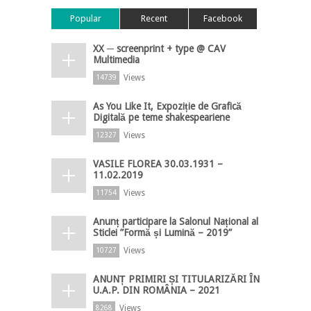
Popular
Recent
Facebook
XX ─ screenprint + type @ CAV
Multimedia
Views
14739
As You Like It, Expoziție de Grafică
Digitală pe teme shakespeariene
Views
12327
VASILE FLOREA 30.03.1931 –
11.02.2019
Views
11754
Anunț participare la Salonul Național al
Sticlei ”Formă și Lumină – 2019”
Views
10727
ANUNȚ PRIMIRI ȘI TITULARIZĂRI ÎN
U.A.P. DIN ROMÂNIA – 2021
Views
8268