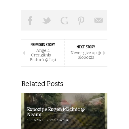
PREVIOUS STORY
NEXT STORY
Angela
Never give up @
Crengăniș –
Slobozia
Pictură @ Iași
Related Posts
Expoziţie Eugen Măcinic @
Neamţ
15/03/2023 | Nistor Laurențiu