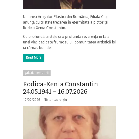
Uniunea Artiștilor Plastici din România, Filiala Cluj,
anunță cu tristețe trecerea în etermitate a pictoriței
Rodica-Xenia Constantin.
Cu profundă tristețe și o profundă reverență în fața
unei vieți dedicate frumosului, comunitatea artistică își
ia rămas bun de la …
Read More
galaxia nemuririi
Rodica-Xenia Constantin
24.05.1941 – 16.07.2026
17/07/2026 |
Nistor Laurențiu