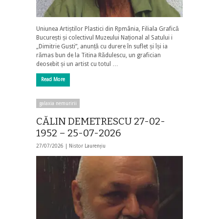
Uniunea Artiștilor Plastici din Rpmânia, Filiala Grafică
București și colectivul Muzeului Național al Satului i
„Dimitrie Gusti”, anunță cu durere în suflet și își ia
rămas bun de la Titina Rădulescu, un grafician
deosebit și un artist cu totul …
Read More
galaxia nemuririi
CĂLIN DEMETRESCU 27-02-
1952 – 25-07-2026
27/07/2026 |
Nistor Laurențiu