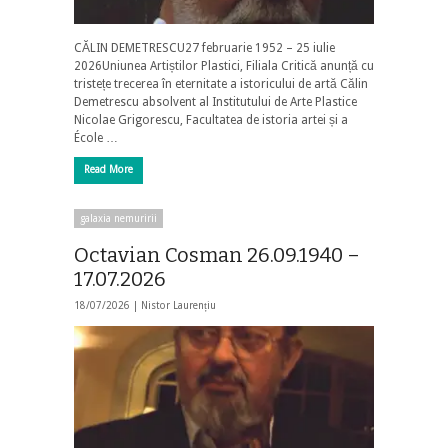
CĂLIN DEMETRESCU27 februarie 1952 – 25 iulie
2026Uniunea Artiștilor Plastici, Filiala Critică anunță cu
tristețe trecerea în eternitate a istoricului de artă Călin
Demetrescu absolvent al Institutului de Arte Plastice
Nicolae Grigorescu, Facultatea de istoria artei și a
École …
Read More
galaxia nemuririi
Octavian Cosman 26.09.1940 –
17.07.2026
18/07/2026 |
Nistor Laurențiu