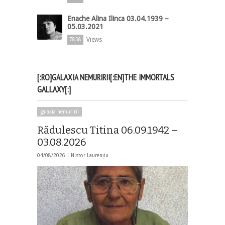
Enache Alina Ilinca 03.04.1939 –
05.03.2021
Views
7858
[:RO]GALAXIA NEMURIRII[:EN]THE IMMORTALS
GALLAXY[:]
galaxia nemuririi
Rădulescu Titina 06.09.1942 –
03.08.2026
04/08/2026 |
Nistor Laurențiu