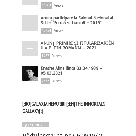
Views
11763
Anunț participare la Salonul Național al
Sticlei ”Formă și Lumină – 2019”
Views
10734
ANUNȚ PRIMIRI ȘI TITULARIZĂRI ÎN
U.A.P. DIN ROMÂNIA – 2021
Views
8277
Enache Alina Ilinca 03.04.1939 –
05.03.2021
Views
7867
[:RO]GALAXIA NEMURIRII[:EN]THE IMMORTALS
GALLAXY[:]
galaxia nemuririi
Rădulescu Titina 06.09.1942 –