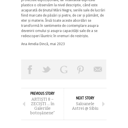
plastice o observăm la nivel descriptiv, când este
acaparată de ținutul Mării Negre, seriile sale de lucrări
fiind marcate de păsări și pietre, de cer și pământ, de
eter și materie. Însă toate aceste abordări se
transformă în sentimente de contemplare asupra
devenirii omului și asupra capacității sale de a se
redescoperi lăuntric în vremuri de restriște.
Ana Amelia Dincă, mai 2023
PREVIOUS STORY
NEXT STORY
ARTIȘTI 8 –
ZECIȘTI … în
Saloanele
Galeriile
Astrei @ Sibiu
botoșănene”