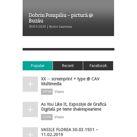
Dobrin Pompiliu – pictură @
Buzău
30/01/2020 | Nistor Laurențiu
Popular
Recent
Facebook
XX ─ screenprint + type @ CAV
Multimedia
Views
14744
As You Like It, Expoziție de Grafică
Digitală pe teme shakespeariene
Views
12336
VASILE FLOREA 30.03.1931 –
11.02.2019