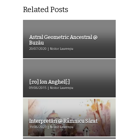
Related Posts
Astral Geometric Ancestral @
Buzău
20/07/2020 | Nistor Laurențiu
[:ro] Ion Anghel[:]
09/06/2015 | Nistor Laurențiu
Interpretări @ Râmnicu Sărat
19/06/2023 | Nistor Laurențiu