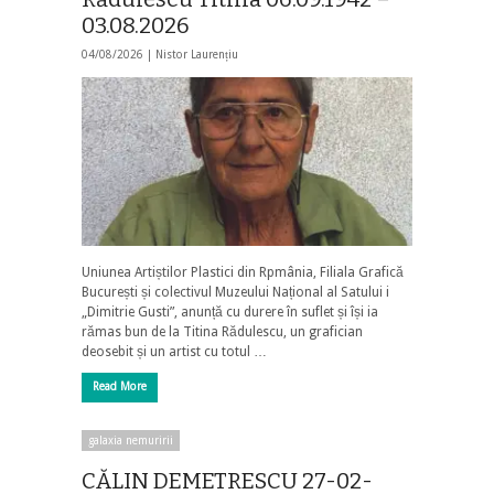
03.08.2026
04/08/2026 |
Nistor Laurențiu
Uniunea Artiștilor Plastici din Rpmânia, Filiala Grafică
București și colectivul Muzeului Național al Satului i
„Dimitrie Gusti”, anunță cu durere în suflet și își ia
rămas bun de la Titina Rădulescu, un grafician
deosebit și un artist cu totul …
Read More
galaxia nemuririi
CĂLIN DEMETRESCU 27-02-