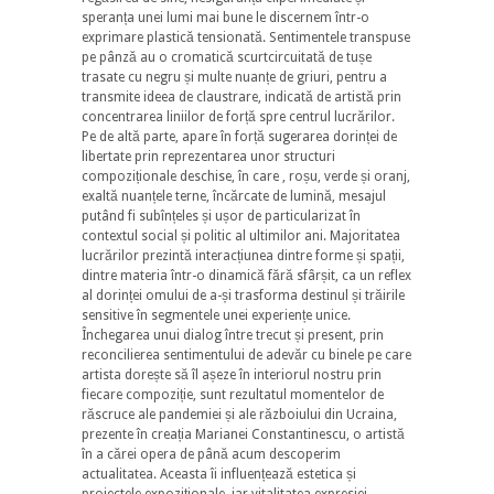
speranța unei lumi mai bune le discernem într-o
exprimare plastică tensionată. Sentimentele transpuse
pe pânză au o cromatică scurtcircuitată de tușe
trasate cu negru și multe nuanțe de griuri, pentru a
transmite ideea de claustrare, indicată de artistă prin
concentrarea liniilor de forță spre centrul lucrărilor.
Pe de altă parte, apare în forță sugerarea dorinței de
libertate prin reprezentarea unor structuri
compoziționale deschise, în care , roșu, verde și oranj,
exaltă nuanțele terne, încărcate de lumină, mesajul
putând fi subînțeles și ușor de particularizat în
contextul social și politic al ultimilor ani. Majoritatea
lucrărilor prezintă interacțiunea dintre forme și spații,
dintre materia într-o dinamică fără sfârșit, ca un reflex
al dorinței omului de a-și trasforma destinul și trăirile
sensitive în segmentele unei experiențe unice.
Închegarea unui dialog între trecut și present, prin
reconcilierea sentimentului de adevăr cu binele pe care
artista dorește să îl așeze în interiorul nostru prin
fiecare compoziție, sunt rezultatul momentelor de
răscruce ale pandemiei și ale războiului din Ucraina,
prezente în creația Marianei Constantinescu, o artistă
în a cărei opera de până acum descoperim
actualitatea. Aceasta îi influențează estetica și
proiectele expoziționale, iar vitalitatea expresiei