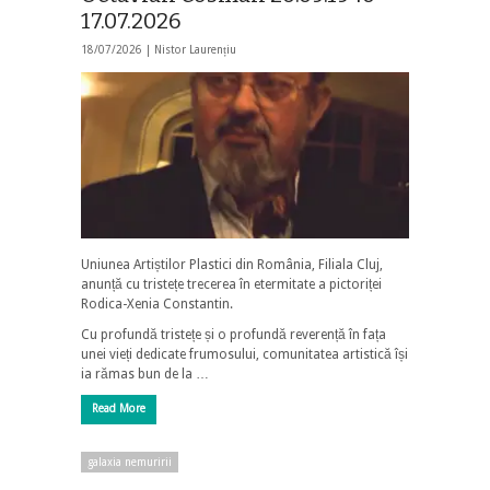
17.07.2026
18/07/2026 |
Nistor Laurențiu
Uniunea Artiștilor Plastici din România, Filiala Cluj,
anunță cu tristețe trecerea în etermitate a pictoriței
Rodica-Xenia Constantin.
Cu profundă tristețe și o profundă reverență în fața
unei vieți dedicate frumosului, comunitatea artistică își
ia rămas bun de la …
Read More
galaxia nemuririi