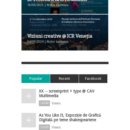
16/09/2025 | Nistor Laurențiu
Viziuni creative @ ICR Veneţia
04/09/2024 | Nistor Laurențiu
Popular
Recent
Facebook
XX ─ screenprint + type @ CAV
Multimedia
Views
14740
As You Like It, Expoziție de Grafică
Digitală pe teme shakespeariene
Views
12329