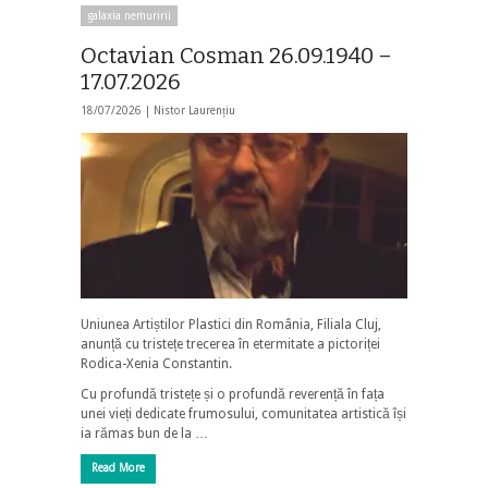
galaxia nemuririi
Octavian Cosman 26.09.1940 –
17.07.2026
18/07/2026 |
Nistor Laurențiu
Uniunea Artiștilor Plastici din România, Filiala Cluj,
anunță cu tristețe trecerea în etermitate a pictoriței
Rodica-Xenia Constantin.
Cu profundă tristețe și o profundă reverență în fața
unei vieți dedicate frumosului, comunitatea artistică își
ia rămas bun de la …
Read More