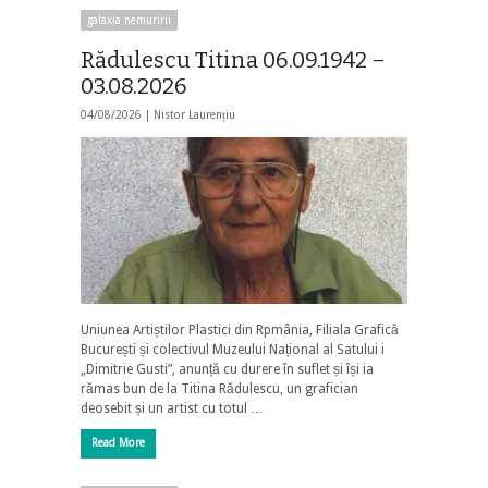
galaxia nemuririi
Rădulescu Titina 06.09.1942 –
03.08.2026
04/08/2026 |
Nistor Laurențiu
Uniunea Artiștilor Plastici din Rpmânia, Filiala Grafică
București și colectivul Muzeului Național al Satului i
„Dimitrie Gusti”, anunță cu durere în suflet și își ia
rămas bun de la Titina Rădulescu, un grafician
deosebit și un artist cu totul …
Read More