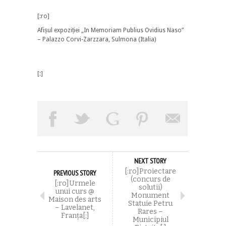
[:ro]
Afișul expoziției „In Memoriam Publius Ovidius Naso”
– Palazzo Corvi-Zarzzara, Sulmona (Italia)
[:]
NEXT STORY
[:ro]Proiectare
PREVIOUS STORY
(concurs de
[:ro]Urmele
solutii)
unui curs @
Monument
Maison des arts
Statuie Petru
– Lavelanet,
Rares –
Franţa[:]
Municipiul