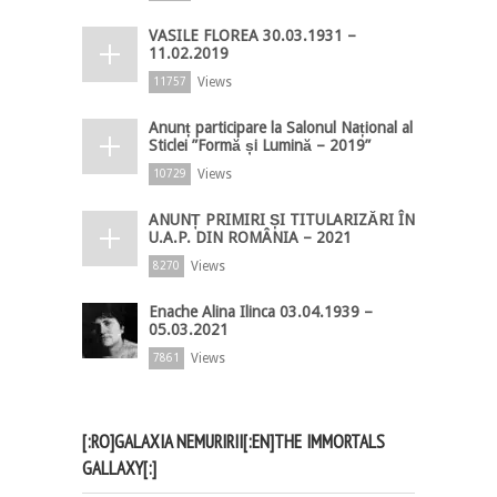
VASILE FLOREA 30.03.1931 –
11.02.2019
Views
11757
Anunț participare la Salonul Național al
Sticlei ”Formă și Lumină – 2019”
Views
10729
ANUNȚ PRIMIRI ȘI TITULARIZĂRI ÎN
U.A.P. DIN ROMÂNIA – 2021
Views
8270
Enache Alina Ilinca 03.04.1939 –
05.03.2021
Views
7861
[:RO]GALAXIA NEMURIRII[:EN]THE IMMORTALS
GALLAXY[:]