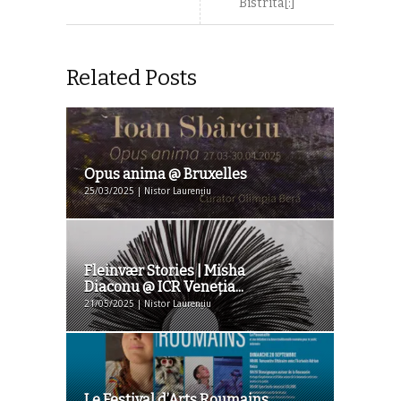
Bistrita[:]
Related Posts
Opus anima @ Bruxelles
25/03/2025 | Nistor Laurențiu
Fleinvær Stories | Misha
Diaconu @ ICR Veneţia...
21/05/2025 | Nistor Laurențiu
Le Festival d’Arts Roumains