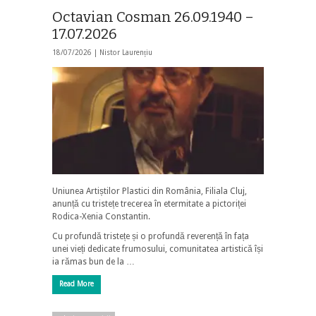
Octavian Cosman 26.09.1940 –
17.07.2026
18/07/2026 |
Nistor Laurențiu
Uniunea Artiștilor Plastici din România, Filiala Cluj,
anunță cu tristețe trecerea în etermitate a pictoriței
Rodica-Xenia Constantin.
Cu profundă tristețe și o profundă reverență în fața
unei vieți dedicate frumosului, comunitatea artistică își
ia rămas bun de la …
Read More