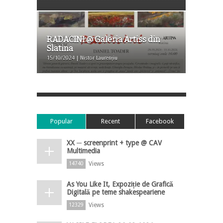
RADACINI @ Galeria Artiss din
Slatina
15/10/2024 | Nistor Laurențiu
Popular
Recent
Facebook
XX ─ screenprint + type @ CAV
Multimedia
Views
14740
As You Like It, Expoziție de Grafică
Digitală pe teme shakespeariene
Views
12329