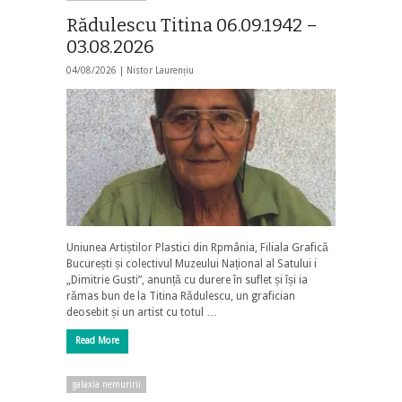
Rădulescu Titina 06.09.1942 –
03.08.2026
04/08/2026 |
Nistor Laurențiu
Uniunea Artiștilor Plastici din Rpmânia, Filiala Grafică
București și colectivul Muzeului Național al Satului i
„Dimitrie Gusti”, anunță cu durere în suflet și își ia
rămas bun de la Titina Rădulescu, un grafician
deosebit și un artist cu totul …
Read More
galaxia nemuririi