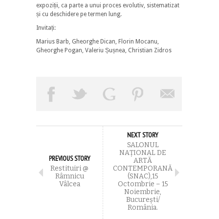
expoziții, ca parte a unui proces evolutiv, sistematizat
și cu deschidere pe termen lung.
Invitați:
Marius Barb, Gheorghe Dican, Florin Mocanu,
Gheorghe Pogan, Valeriu Șușnea, Christian Zidros
NEXT STORY
SALONUL
NAȚIONAL DE
PREVIOUS STORY
ARTĂ
Restituiri @
CONTEMPORANĂ
Râmnicu
(SNAC),15
Vâlcea
Octombrie – 15
Noiembrie,
București/
România.