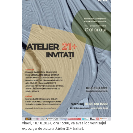
Vineri, 18.10.2024, ora 15:00, va avea loc vernisajul
expoziției de pictură 𝐀𝐭𝐞𝐥𝐢𝐞𝐫 𝟐𝟏+ 𝐢𝐧𝐯𝐢𝐭𝐚ț𝐢,