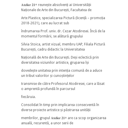
𝐀𝐭𝐞𝐥𝐢𝐞𝐫 𝟐𝟏+ reunește absolvenți ai Universității
Naționale de Arte din București, Facultatea de
Arte Plastice, specializarea Pictură (licență – promoția
2018-2021), care au lucrat sub
îndrumarea Prof. univ. dr. Cezar Atodiresei. Încă de la
momentul formării, se alătură grupului
Silvia Stoica, artist vizual, membru UAP, Filiala Pictură
București, cadru didactic la Universitatea
Națională de Arte din București. Deși eclectică prin
diversitatea viziunilor artistice, gruparea își
dovedește unitatea prin intenția comună de a aduce
un tribut valorilor și cunoștințelor
transmise de către Profesorul Atodiresei, care a lăsat
o amprentă profundă în parcursul
fiecăruia.
Consolidat în timp prin implicarea consecventă în
diverse proiecte artistice și păstrarea unității
membrilor, grupul 𝐀𝐭𝐞𝐥𝐢𝐞𝐫 𝟐𝟏+ are ca scop organizarea
anuală, recurentă, a unor serii de