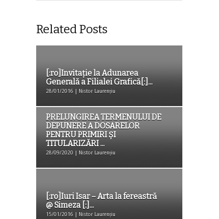
Related Posts
[:ro]Invitație la Adunarea
Generală a Filialei Grafică[:]...
28/01/2016 | Nistor Laurențiu
PRELUNGIREA TERMENULUI DE
DEPUNERE A DOSARELOR
PENTRU PRIMIRI ȘI
TITULARIZĂRI ...
28/09/2020 | Nistor Laurențiu
[:ro]Iuri Isar – Arta la fereastră
@ Simeza [:]...
15/01/2016 | Nistor Laurențiu