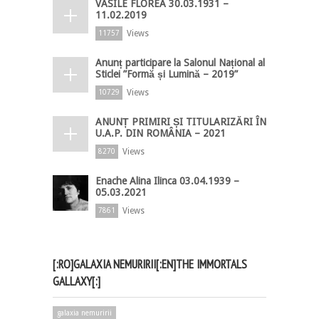
VASILE FLOREA 30.03.1931 –
11.02.2019
Views
11757
Anunț participare la Salonul Național al
Sticlei ”Formă și Lumină – 2019”
Views
10729
ANUNȚ PRIMIRI ȘI TITULARIZĂRI ÎN
U.A.P. DIN ROMÂNIA – 2021
Views
8270
Enache Alina Ilinca 03.04.1939 –
05.03.2021
Views
7861
[:RO]GALAXIA NEMURIRII[:EN]THE IMMORTALS
GALLAXY[:]
galaxia nemuririi