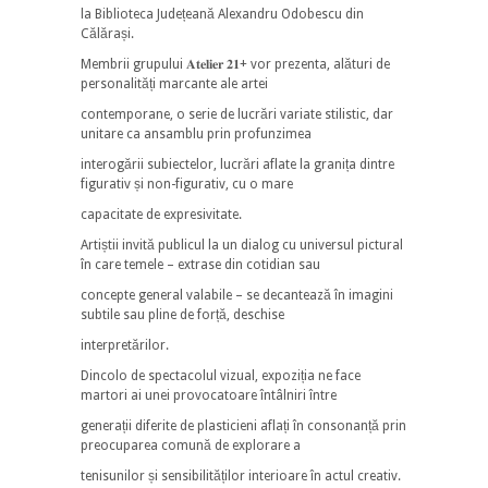
la Biblioteca Județeană Alexandru Odobescu din
Călărași.
Membrii grupului 𝐀𝐭𝐞𝐥𝐢𝐞𝐫 𝟐𝟏+ vor prezenta, alături de
personalități marcante ale artei
contemporane, o serie de lucrări variate stilistic, dar
unitare ca ansamblu prin profunzimea
interogării subiectelor, lucrări aflate la granița dintre
figurativ și non-figurativ, cu o mare
capacitate de expresivitate.
Artiștii invită publicul la un dialog cu universul pictural
în care temele – extrase din cotidian sau
concepte general valabile – se decantează în imagini
subtile sau pline de forță, deschise
interpretărilor.
Dincolo de spectacolul vizual, expoziția ne face
martori ai unei provocatoare întâlniri între
generații diferite de plasticieni aflați în consonanță prin
preocuparea comună de explorare a
tenisunilor și sensibilităților interioare în actul creativ.