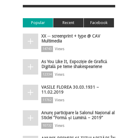
Popular
Recent
Facebook
XX ─ screenprint + type @ CAV
Multimedia
Views
14743
As You Like It, Expoziție de Grafică
Digitală pe teme shakespeariene
Views
12334
VASILE FLOREA 30.03.1931 –
11.02.2019
Views
11762
Anunț participare la Salonul Național al
Sticlei ”Formă și Lumină – 2019”
Views
10732