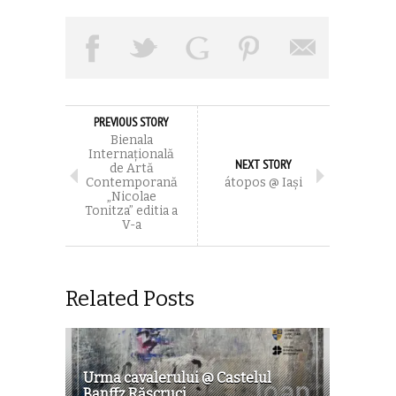
PREVIOUS STORY
Bienala
Internațională
NEXT STORY
de Artă
Contemporană
átopos @ Iaşi
„Nicolae
Tonitza” editia a
V-a
Related Posts
Urma cavalerului @ Castelul
Banffz Răscruci...