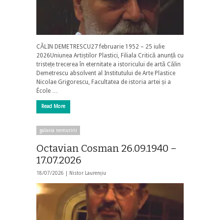
CĂLIN DEMETRESCU27 februarie 1952 – 25 iulie
2026Uniunea Artiștilor Plastici, Filiala Critică anunță cu
tristețe trecerea în eternitate a istoricului de artă Călin
Demetrescu absolvent al Institutului de Arte Plastice
Nicolae Grigorescu, Facultatea de istoria artei și a
École …
Read More
galaxia nemuririi
Octavian Cosman 26.09.1940 –
17.07.2026
18/07/2026 |
Nistor Laurențiu