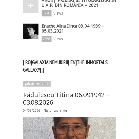
ANUNȚ PRIMIRI ȘI TITULARIZĂRI ÎN
U.A.P. DIN ROMÂNIA – 2021
Views
8276
Enache Alina Ilinca 03.04.1939 –
05.03.2021
Views
7866
[:RO]GALAXIA NEMURIRII[:EN]THE IMMORTALS
GALLAXY[:]
galaxia nemuririi
Rădulescu Titina 06.09.1942 –
03.08.2026
04/08/2026 |
Nistor Laurențiu