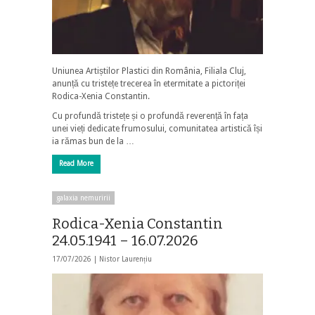
Uniunea Artiștilor Plastici din România, Filiala Cluj,
anunță cu tristețe trecerea în etermitate a pictoriței
Rodica-Xenia Constantin.
Cu profundă tristețe și o profundă reverență în fața
unei vieți dedicate frumosului, comunitatea artistică își
ia rămas bun de la …
Read More
galaxia nemuririi
Rodica-Xenia Constantin
24.05.1941 – 16.07.2026
17/07/2026 |
Nistor Laurențiu