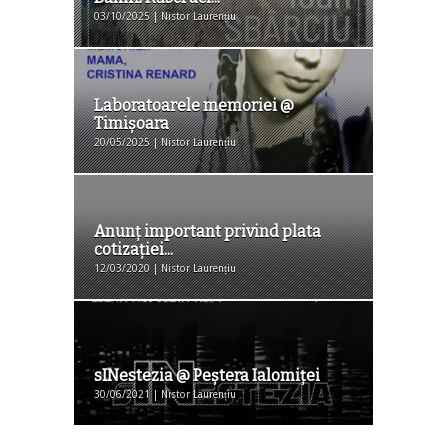
03/10/2025 | Nistor Laurențiu
Laboratoarele memoriei @
Timişoara
20/05/2025 | Nistor Laurențiu
Anunț important privind plata
cotizației...
12/03/2020 | Nistor Laurențiu
sINestezia @ Peștera Ialomiței
30/06/2021 | Nistor Laurențiu