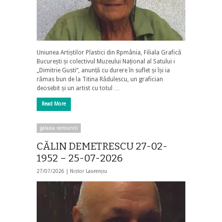
Uniunea Artiștilor Plastici din Rpmânia, Filiala Grafică
București și colectivul Muzeului Național al Satului i
„Dimitrie Gusti”, anunță cu durere în suflet și își ia
rămas bun de la Titina Rădulescu, un grafician
deosebit și un artist cu totul …
Read More
galaxia nemuririi
CĂLIN DEMETRESCU 27-02-
1952 – 25-07-2026
27/07/2026 |
Nistor Laurențiu