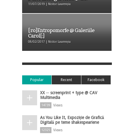
11/07/2019 | Nistor Laurențiu
[:ro]Entropomorfe @ Galeriile
Carol[:]
08/02/2017 | Nistor Laurențiu
Popular
Recent
Facebook
XX ─ screenprint + type @ CAV
Multimedia
Views
14739
As You Like It, Expoziție de Grafică
Digitală pe teme shakespeariene
Views
12325