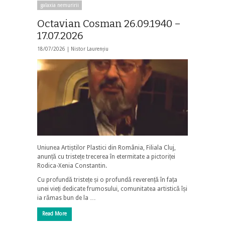
galaxia nemuririi
Octavian Cosman 26.09.1940 –
17.07.2026
18/07/2026 |
Nistor Laurențiu
Uniunea Artiștilor Plastici din România, Filiala Cluj,
anunță cu tristețe trecerea în etermitate a pictoriței
Rodica-Xenia Constantin.
Cu profundă tristețe și o profundă reverență în fața
unei vieți dedicate frumosului, comunitatea artistică își
ia rămas bun de la …
Read More