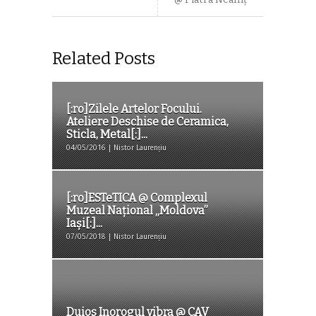
Related Posts
[:ro]Zilele Artelor Focului.
Ateliere Deschise de Ceramica,
Sticla, Metal[:]...
04/05/2016 | Nistor Laurențiu
[:ro]ESTeTICA @ Complexul
Muzeal Național „Moldova”
Iași[:]...
07/05/2018 | Nistor Laurențiu
Duios Inorogul vibra @ CAV