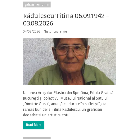
galaxia nemuririi
Rădulescu Titina 06.09.1942 –
03.08.2026
04/08/2026 |
Nistor Laurențiu
Uniunea Artiștilor Plastici din Rpmânia, Filiala Grafică
București și colectivul Muzeului Național al Satului i
„Dimitrie Gusti”, anunță cu durere în suflet și își ia
rămas bun de la Titina Rădulescu, un grafician
deosebit și un artist cu totul …
Read More