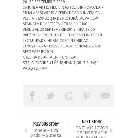
20- 30 SEPTEMBRIE 2019
UNIUNEA ARTIŞTILOR PLASTICI DIN ROMÂNIA –
FILIALA IAŞI ARE PLĂCEREA DE A VĂ INVITA SĂ
VIZITAȚI EXPOZIȚIA DE PICTURĂ „ACVATICĂ”
SEMNATĂ DE ARTISTA OTILIA CHIRIAC
VERNISAJ: 23 SEPTEMBRIE 2019, ORA 18:00
PREZINTĂ: PROF.UNIV.DR. CONSTANTIN TOFAN
LECT.UNIV.DR. HORIA-COSTIN CHIRIAC
EXPOZIȚIA VA FI DESCHISĂ ÎN PERIOADA 20-30
SEPTEMBRIE 2019
GALERIA DE ARTĂ ,,N. TONITZA”
STR. ALEXANDRU LĂPUȘNEANU, NR. 7-9, IAȘI
VĂ AŞTEPTĂM!
NEXT STORY
PREVIOUS STORY
TAZLĂU-IZVOR
Sinele – Eva
DE INSPIRAȚIE
Radu @ Simeza
@ Piatra Neamț