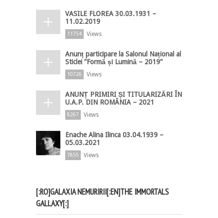
VASILE FLOREA 30.03.1931 –
11.02.2019
Views
11754
Anunț participare la Salonul Național al
Sticlei ”Formă și Lumină – 2019”
Views
10726
ANUNȚ PRIMIRI ȘI TITULARIZĂRI ÎN
U.A.P. DIN ROMÂNIA – 2021
Views
8267
Enache Alina Ilinca 03.04.1939 –
05.03.2021
Views
7855
[:RO]GALAXIA NEMURIRII[:EN]THE IMMORTALS
GALLAXY[:]