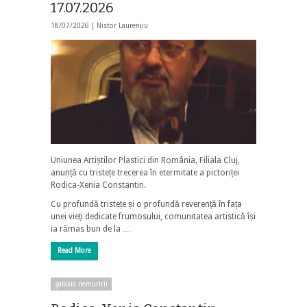
17.07.2026
18/07/2026 |
Nistor Laurențiu
Uniunea Artiștilor Plastici din România, Filiala Cluj,
anunță cu tristețe trecerea în etermitate a pictoriței
Rodica-Xenia Constantin.
Cu profundă tristețe și o profundă reverență în fața
unei vieți dedicate frumosului, comunitatea artistică își
ia rămas bun de la …
Read More
galaxia nemuririi