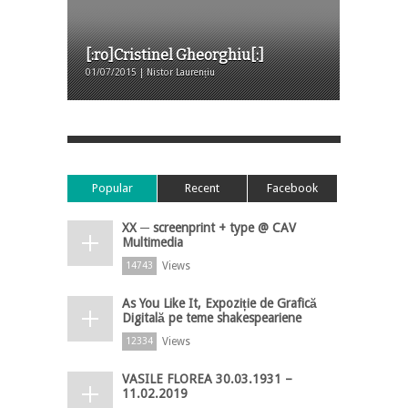
[:ro]Cristinel Gheorghiu[:]
01/07/2015 | Nistor Laurențiu
Popular
Recent
Facebook
XX ─ screenprint + type @ CAV
Multimedia
Views
14743
As You Like It, Expoziție de Grafică
Digitală pe teme shakespeariene
Views
12334
VASILE FLOREA 30.03.1931 –
11.02.2019