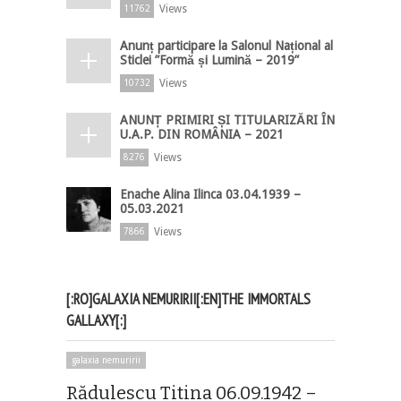
Views
11762
Anunț participare la Salonul Național al
Sticlei ”Formă și Lumină – 2019”
Views
10732
ANUNȚ PRIMIRI ȘI TITULARIZĂRI ÎN
U.A.P. DIN ROMÂNIA – 2021
Views
8276
Enache Alina Ilinca 03.04.1939 –
05.03.2021
Views
7866
[:RO]GALAXIA NEMURIRII[:EN]THE IMMORTALS
GALLAXY[:]
galaxia nemuririi
Rădulescu Titina 06.09.1942 –