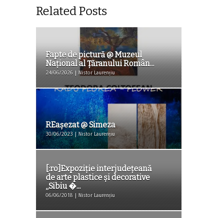
Related Posts
Fapte de pictură @ Muzeul
Național al Țăranului Român...
24/06/2026 | Nistor Laurențiu
REaşezat @ Simeza
30/06/2023 | Nistor Laurențiu
[:ro]Expoziţie interjudeţeană
de arte plastice şi decorative
„Sibiu �...
06/06/2018 | Nistor Laurențiu