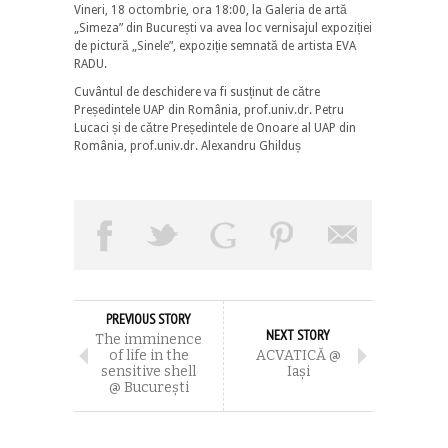
Vineri, 18 octombrie, ora 18:00, la Galeria de artă
„Simeza” din București va avea loc vernisajul expoziției
de pictură „Sinele”, expoziție semnată de artista EVA
RADU.
Cuvântul de deschidere va fi susținut de către
Președintele UAP din România, prof.univ.dr. Petru
Lucaci și de către Președintele de Onoare al UAP din
România, prof.univ.dr. Alexandru Ghilduș
PREVIOUS STORY
NEXT STORY
The imminence
of life in the
ACVATICĂ @
sensitive shell
Iași
@ București