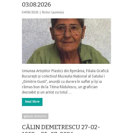
03.08.2026
04/08/2026 |
Nistor Laurențiu
Uniunea Artiștilor Plastici din Rpmânia, Filiala Grafică
București și colectivul Muzeului Național al Satului i
„Dimitrie Gusti”, anunță cu durere în suflet și își ia
rămas bun de la Titina Rădulescu, un grafician
deosebit și un artist cu totul …
Read More
galaxia nemuririi
CĂLIN DEMETRESCU 27-02-