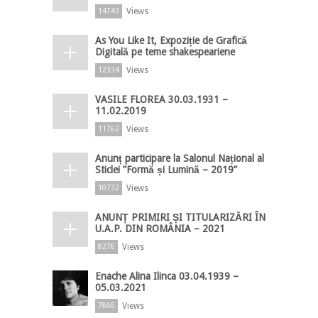
Views
14743
As You Like It, Expoziție de Grafică
Digitală pe teme shakespeariene
Views
12334
VASILE FLOREA 30.03.1931 –
11.02.2019
Views
11762
Anunț participare la Salonul Național al
Sticlei ”Formă și Lumină – 2019”
Views
10732
ANUNȚ PRIMIRI ȘI TITULARIZĂRI ÎN
U.A.P. DIN ROMÂNIA – 2021
Views
8276
Enache Alina Ilinca 03.04.1939 –
05.03.2021
Views
7866