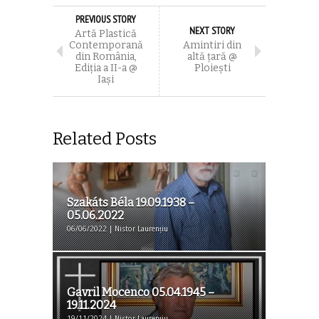
PREVIOUS STORY
NEXT STORY
Artă Plastică
Contemporană
Amintiri din
din România,
altă țară @
Ediția a II-a @
Ploiești
Iași
Related Posts
Szakáts Béla 19.09.1938 –
05.06.2022
06/06/2022 | Nistor Laurențiu
Gavril Mocenco 05.04.1945 –
19.11.2024
19/11/2024 | Nistor Laurențiu