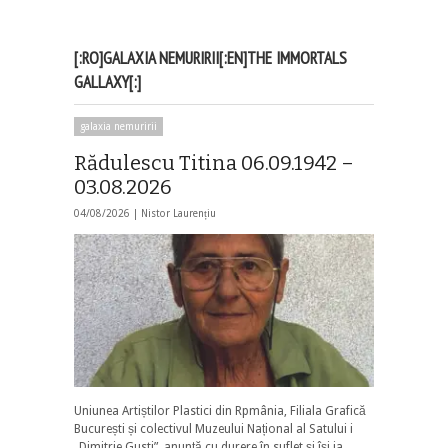
[:RO]GALAXIA NEMURIRII[:EN]THE IMMORTALS
GALLAXY[:]
galaxia nemuririi
Rădulescu Titina 06.09.1942 –
03.08.2026
04/08/2026 |
Nistor Laurențiu
Uniunea Artiștilor Plastici din Rpmânia, Filiala Grafică
București și colectivul Muzeului Național al Satului i
„Dimitrie Gusti”, anunță cu durere în suflet și își ia