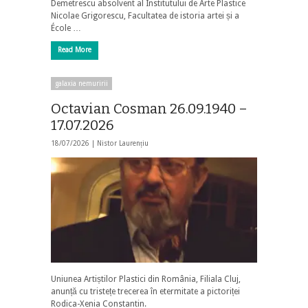
Demetrescu absolvent al Institutului de Arte Plastice
Nicolae Grigorescu, Facultatea de istoria artei și a
École …
Read More
galaxia nemuririi
Octavian Cosman 26.09.1940 –
17.07.2026
18/07/2026 |
Nistor Laurențiu
Uniunea Artiștilor Plastici din România, Filiala Cluj,
anunță cu tristețe trecerea în etermitate a pictoriței
Rodica-Xenia Constantin.