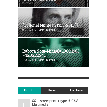
[:ro]Ionel Muntean 1938-2015[:]
09/12/2015 | Nistor Laurențiu
Raboca Nora-Mihaela 10.02.1963
– 16.06.2024...
18/06/2024 | Nistor Laurențiu
Popular
Recent
Facebook
XX ─ screenprint + type @ CAV
Multimedia