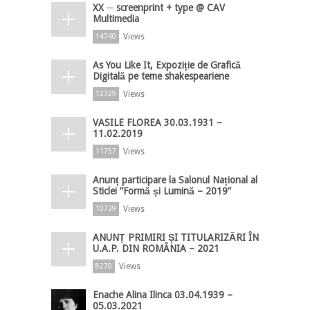
XX ─ screenprint + type @ CAV
Multimedia
Views
14740
As You Like It, Expoziție de Grafică
Digitală pe teme shakespeariene
Views
12329
VASILE FLOREA 30.03.1931 –
11.02.2019
Views
11757
Anunț participare la Salonul Național al
Sticlei ”Formă și Lumină – 2019”
Views
10729
ANUNȚ PRIMIRI ȘI TITULARIZĂRI ÎN
U.A.P. DIN ROMÂNIA – 2021
Views
8270
Enache Alina Ilinca 03.04.1939 –
05.03.2021