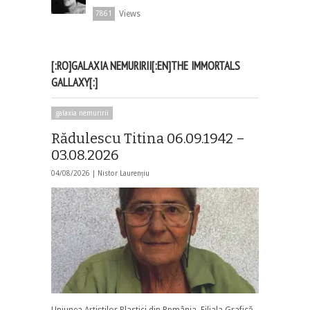
Views
7861
[:RO]GALAXIA NEMURIRII[:EN]THE IMMORTALS
GALLAXY[:]
galaxia nemuririi
Rădulescu Titina 06.09.1942 –
03.08.2026
04/08/2026 |
Nistor Laurențiu
Uniunea Artiștilor Plastici din Rpmânia, Filiala Grafică