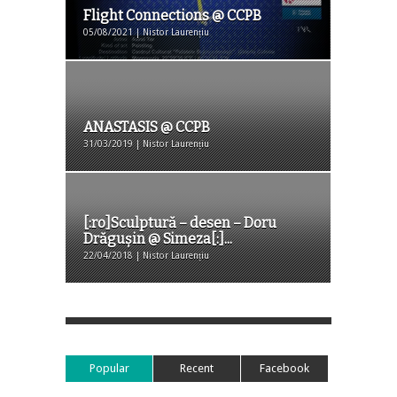
Flight Connections @ CCPB
05/08/2021 | Nistor Laurențiu
ANASTASIS @ CCPB
31/03/2019 | Nistor Laurențiu
[:ro]Sculptură – desen – Doru
Drăgușin @ Simeza[:]...
22/04/2018 | Nistor Laurențiu
Popular
Recent
Facebook