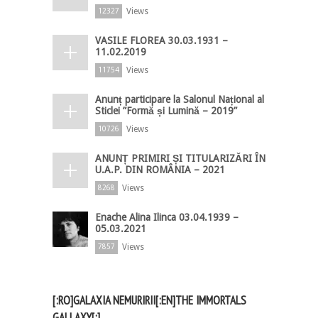
Views
12327
VASILE FLOREA 30.03.1931 –
11.02.2019
Views
11754
Anunț participare la Salonul Național al
Sticlei ”Formă și Lumină – 2019”
Views
10726
ANUNȚ PRIMIRI ȘI TITULARIZĂRI ÎN
U.A.P. DIN ROMÂNIA – 2021
Views
8268
Enache Alina Ilinca 03.04.1939 –
05.03.2021
Views
7857
[:RO]GALAXIA NEMURIRII[:EN]THE IMMORTALS
GALLAXY[:]