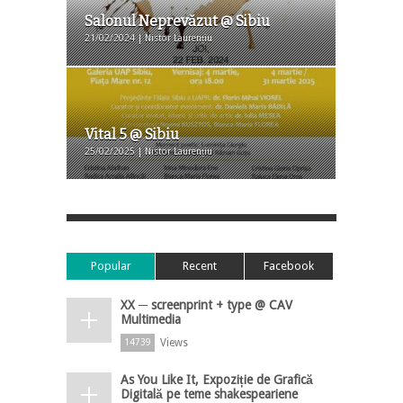
Salonul Neprevăzut @ Sibiu
21/02/2024 | Nistor Laurențiu
Vital 5 @ Sibiu
25/02/2025 | Nistor Laurențiu
Popular
Recent
Facebook
XX ─ screenprint + type @ CAV
Multimedia
Views
14739
As You Like It, Expoziție de Grafică
Digitală pe teme shakespeariene