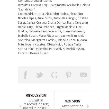
Contemporană din zonă.
Intitulat CONVERGENȚE, evenimentul are loc la Galeria
”Leul de Aur”.
Expun: Adrian Tarța, Alexandru Podea, Alexandru
Nicolae Ispas, Aurel Sîrbu, Antonela Giurgiu, Cristian
Sergiu Ianza, Cristina Gloria Oprișa, Dana Ortelecan,
Daniel Guță, Elena Orbocea, Eugen Măcinic, Flori
Bulduș, Gabriela Pârvuleț Aramă, Ioana Călinescu,
Isabelle Susan, Klara Pădurean, Lacme Ifrim, Liviu
Șoptelea, Margareta Catrinu, Mihaela Roca, Mioara
Mitu, Noemi Kusztos, Ofelia Huțul, Rodica Tarța,
Sorina Stînă, Valentina Paraschiv si Dorică Susan.
Curator: Dorică Susan.
PREVIOUS STORY
Dumitru
NEXT STORY
Macovei: desen,
Amprente de
pastel, picturǎ –