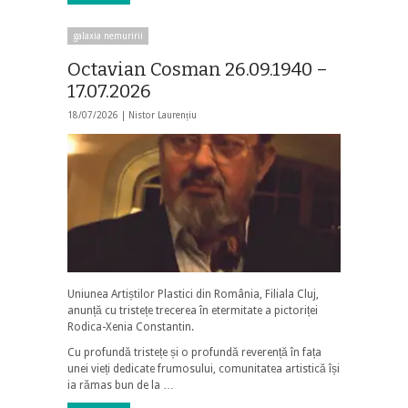
galaxia nemuririi
Octavian Cosman 26.09.1940 –
17.07.2026
18/07/2026 |
Nistor Laurențiu
Uniunea Artiștilor Plastici din România, Filiala Cluj,
anunță cu tristețe trecerea în etermitate a pictoriței
Rodica-Xenia Constantin.
Cu profundă tristețe și o profundă reverență în fața
unei vieți dedicate frumosului, comunitatea artistică își
ia rămas bun de la …