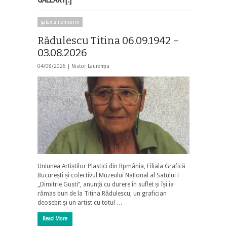
galaxia nemuririi
Rădulescu Titina 06.09.1942 –
03.08.2026
04/08/2026 |
Nistor Laurențiu
Uniunea Artiștilor Plastici din Rpmânia, Filiala Grafică
București și colectivul Muzeului Național al Satului i
„Dimitrie Gusti”, anunță cu durere în suflet și își ia
rămas bun de la Titina Rădulescu, un grafician
deosebit și un artist cu totul …
Read More