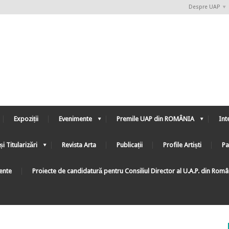
Despre UAP
Expoziții
Evenimente
Premile UAP din ROMÂNIA
Int
și Titularizări
Revista Arta
Publicații
Profile Artiști
Pa
ente
Proiecte de candidatură pentru Consiliul Director al U.A.P. din Rom