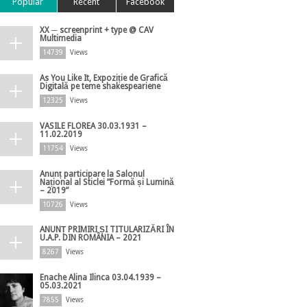
Popular
Recent
Facebook
XX ─ screenprint + type @ CAV
Multimedia
14739
Views
As You Like It, Expoziție de Grafică
Digitală pe teme shakespeariene
12325
Views
VASILE FLOREA 30.03.1931 –
11.02.2019
11754
Views
Anunț participare la Salonul
Național al Sticlei ”Formă și Lumină
– 2019”
10726
Views
ANUNȚ PRIMIRI ȘI TITULARIZĂRI ÎN
U.A.P. DIN ROMÂNIA – 2021
8267
Views
Enache Alina Ilinca 03.04.1939 –
05.03.2021
7855
Views