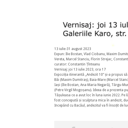
13 iulie-31 august 2023
Expun: Ilie Bostan, Vlad Ciobanu, Maxim Dumi
Vereta, Marcel Stanciu, Florin Strejac, Constan
curator: Constantin Țînteanu
Vernisaj: joi 13 iulie 2023, ora 17
Expoziția itinerantǎ „Andezit 10” și-a propus s
Bǎi (Maxim Dumitraș), Baia-Mare (Marcel Stanci
Iași (Ilie Bostan, Ana-Maria Negarǎ), Tȃrgu-Mu
(Petre Virgil Mogoșanu). Ideea de a prezenta publ
Tǎșuleasa ce a avut loc ȋn luna iunie 2022. Pe l
fost conceputǎ ṣi sculptura mica ȋn andezit, duc
Incepȃnd cu Bacǎul, andezitul va fi ỉnsoțit de lu