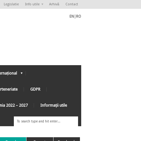
Legislatie
Info utile
Arhivă
Contact
EN
|
RO
ernațional
rteneriate
GDPR
ânia 2022 – 2027
Informaţii utile