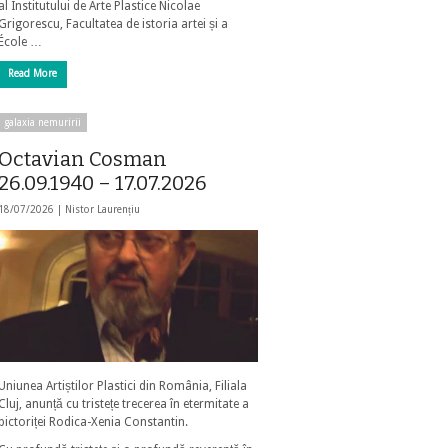
al Institutului de Arte Plastice Nicolae
Grigorescu, Facultatea de istoria artei și a
École …
Read More
galaxia nemuririi
Octavian Cosman
26.09.1940 – 17.07.2026
18/07/2026 |
Nistor Laurențiu
Uniunea Artiștilor Plastici din România, Filiala
Cluj, anunță cu tristețe trecerea în etermitate a
pictoriței Rodica-Xenia Constantin.