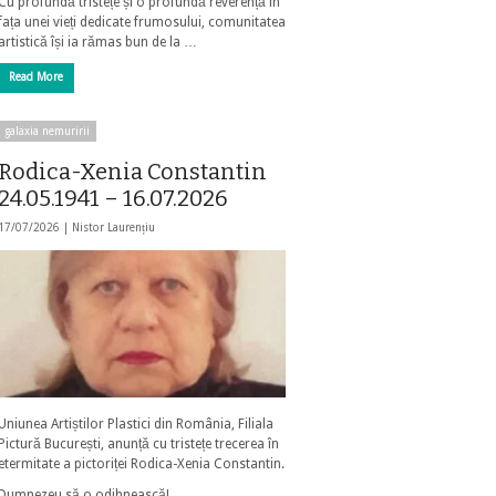
Cu profundă tristețe și o profundă reverență în
fața unei vieți dedicate frumosului, comunitatea
artistică își ia rămas bun de la …
Read More
galaxia nemuririi
Rodica-Xenia Constantin
24.05.1941 – 16.07.2026
17/07/2026 |
Nistor Laurențiu
Uniunea Artiștilor Plastici din România, Filiala
Pictură București, anunță cu tristețe trecerea în
etermitate a pictoriței Rodica-Xenia Constantin.
Dumnezeu să o odihnească!