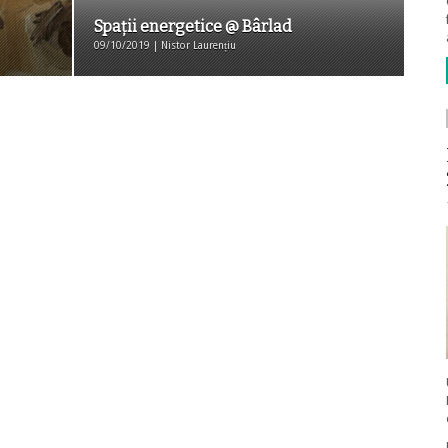
Spații energetice @ Bârlad
09/10/2019 | Nistor Laurențiu