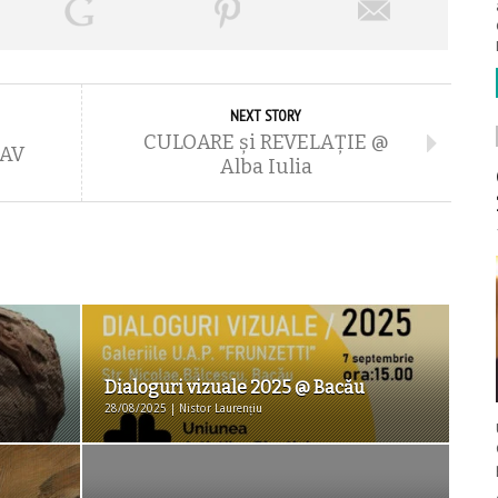
NEXT STORY
CULOARE și REVELAȚIE @
CAV
Alba Iulia
Dialoguri vizuale 2025 @ Bacău
28/08/2025 | Nistor Laurențiu