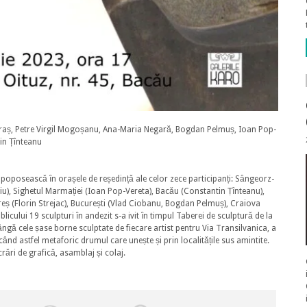
traș, Petre Virgil Mogoșanu, Ana-Maria Negară, Bogdan Pelmuș, Ioan Pop-
tin Țînteanu
ǎ poposeascǎ ȋn orașele de reședințǎ ale celor zece participanți: Sȃngeorz-
u), Sighetul Marmației (Ioan Pop-Vereta), Bacǎu (Constantin Ṭȋnteanu),
reș (Florin Strejac), București (Vlad Ciobanu, Bogdan Pelmuș), Craiova
icului 19 sculpturi ȋn andezit s-a ivit ȋn timpul Taberei de sculpturǎ de la
ȃngǎ cele ṣase borne sculptate de fiecare artist pentru Via Transilvanica, a
ȃnd astfel metaforic drumul care uneṣte și prin localitǎțile sus amintite.
crǎri de graficǎ, asamblaj și colaj.