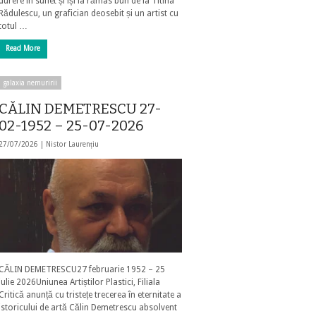
durere în suflet și își ia rămas bun de la Titina
Rădulescu, un grafician deosebit și un artist cu
totul …
Read More
galaxia nemuririi
CĂLIN DEMETRESCU 27-
02-1952 – 25-07-2026
27/07/2026 |
Nistor Laurențiu
CĂLIN DEMETRESCU27 februarie 1952 – 25
iulie 2026Uniunea Artiștilor Plastici, Filiala
Critică anunță cu tristețe trecerea în eternitate a
istoricului de artă Călin Demetrescu absolvent