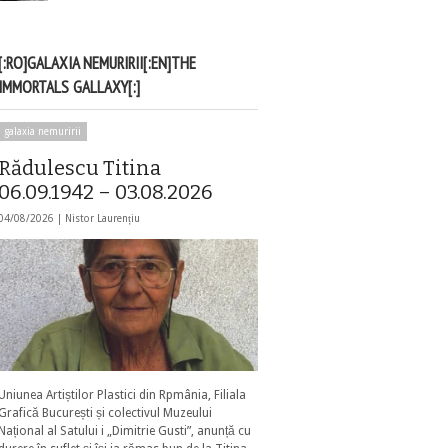
[:RO]GALAXIA NEMURIRII[:EN]THE
IMMORTALS GALLAXY[:]
galaxia nemuririi
Rădulescu Titina
06.09.1942 – 03.08.2026
04/08/2026 |
Nistor Laurențiu
Uniunea Artiștilor Plastici din Rpmânia, Filiala
Grafică București și colectivul Muzeului
Național al Satului i „Dimitrie Gusti”, anunță cu