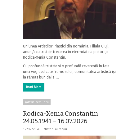
Uniunea Artiștilor Plastici din România, Filiala Cluj,
anunță cu tristețe trecerea în etermitate a pictoriței
Rodica-Xenia Constantin.
Cu profundă tristețe și o profundă reverență în fața
unei vieți dedicate frumosului, comunitatea artistică își
ia rămas bun de la …
Read More
galaxia nemuririi
Rodica-Xenia Constantin
24.05.1941 – 16.07.2026
17/07/2026 |
Nistor Laurențiu