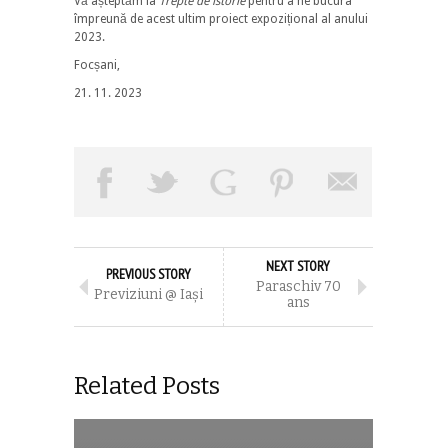
Vă așteptăm la
Trepte de istorie
pentru a ne bucura
împreună de acest ultim proiect expozițional al anului
2023.
Focșani,
21. 11. 2023
NEXT STORY
PREVIOUS STORY
Paraschiv 70
Previziuni @ Iaşi
ans
Related Posts