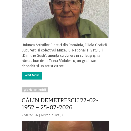
Uniunea Artiștilor Plastici din Rpmânia, Filiala Grafică
București și colectivul Muzeului Național al Satului i
„Dimitrie Gusti”, anunță cu durere în suflet și își ia
rămas bun de la Titina Rădulescu, un grafician
deosebit și un artist cu totul …
Read More
galaxia nemuririi
CĂLIN DEMETRESCU 27-02-
1952 – 25-07-2026
27/07/2026 |
Nistor Laurențiu