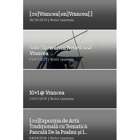
[:ro]Vrancea[:en]Vrancea[:]
28/10/2014 | Nistor Laurențiu
Solo Show Liviu Nedelcu @
Vrancea
01/07/2021 | Nistor Laurențiu
10+1 @ Vrancea
21/01/2019 | Nistor Laurențiu
[:ro]Expoziţia de Artă
Tradiţională cu Tematică
Pascală De la Psalmi și I...
04/04/2018 | Nistor Laurențiu