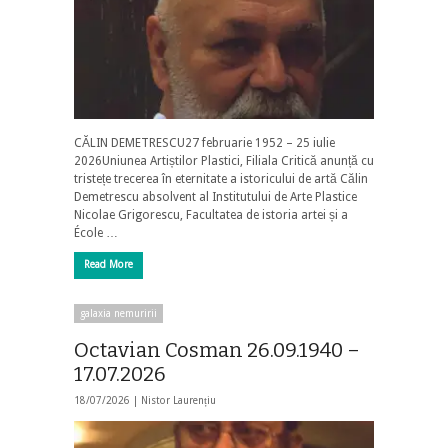
CĂLIN DEMETRESCU27 februarie 1952 – 25 iulie
2026Uniunea Artiștilor Plastici, Filiala Critică anunță cu
tristețe trecerea în eternitate a istoricului de artă Călin
Demetrescu absolvent al Institutului de Arte Plastice
Nicolae Grigorescu, Facultatea de istoria artei și a
École …
Read More
galaxia nemuririi
Octavian Cosman 26.09.1940 –
17.07.2026
18/07/2026 |
Nistor Laurențiu