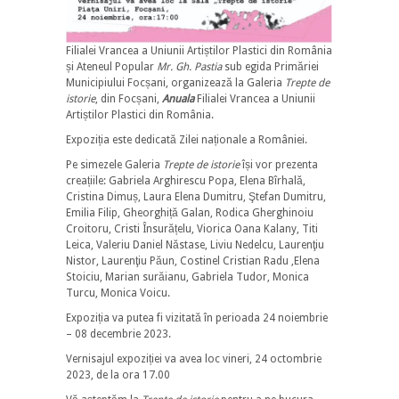
Filialei Vrancea a Uniunii Artiștilor Plastici din România
și Ateneul Popular
Mr. Gh. Pastia
sub egida Primăriei
Municipiului Focșani, organizează la Galeria
Trepte de
istorie
, din Focșani,
Anuala
Filialei Vrancea a Uniunii
Artiștilor Plastici din România.
Expoziția este dedicată Zilei naționale a României.
Pe simezele Galeria
Trepte de istorie
își vor prezenta
creațiile: Gabriela Arghirescu Popa, Elena Bîrhală,
Cristina Dimuș, Laura Elena Dumitru, Ştefan Dumitru,
Emilia Filip, Gheorghiță Galan, Rodica Gherghinoiu
Croitoru, Cristi Însurățelu, Viorica Oana Kalany, Titi
Leica, Valeriu Daniel Năstase, Liviu Nedelcu, Laurenţiu
Nistor, Laurenţiu Păun, Costinel Cristian Radu ,Elena
Stoiciu, Marian surăianu, Gabriela Tudor, Monica
Turcu, Monica Voicu.
Expoziția va putea fi vizitată în perioada 24 noiembrie
– 08 decembrie 2023.
Vernisajul expoziției va avea loc vineri, 24 octombrie
2023, de la ora 17.00