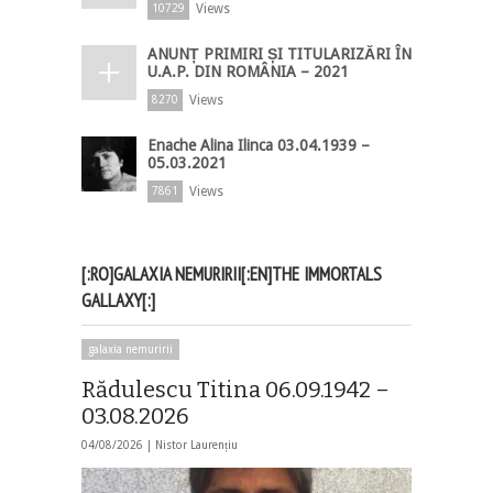
Views
10729
ANUNȚ PRIMIRI ȘI TITULARIZĂRI ÎN
U.A.P. DIN ROMÂNIA – 2021
Views
8270
Enache Alina Ilinca 03.04.1939 –
05.03.2021
Views
7861
[:RO]GALAXIA NEMURIRII[:EN]THE IMMORTALS
GALLAXY[:]
galaxia nemuririi
Rădulescu Titina 06.09.1942 –
03.08.2026
04/08/2026 |
Nistor Laurențiu