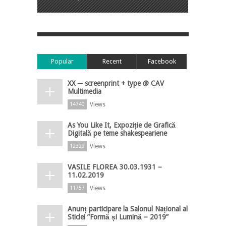
Popular
Recent
Facebook
XX ─ screenprint + type @ CAV
Multimedia
Views
14740
As You Like It, Expoziție de Grafică
Digitală pe teme shakespeariene
Views
12329
VASILE FLOREA 30.03.1931 –
11.02.2019
Views
11757
Anunț participare la Salonul Național al
Sticlei ”Formă și Lumină – 2019”