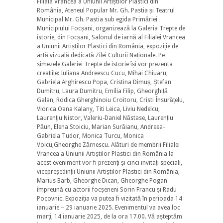
Filiala Vrancea a Uniunii Artiștilor Plastici din
România, Ateneul Popular Mr. Gh. Pastia și Teatrul
Municipal Mr. Gh. Pastia sub egida Primăriei
Municipiului Focșani, organizează la Galeria Trepte de
istorie, din Focșani, Salonul de iarnă al Filialei Vrancea
a Uniunii Artiștilor Plastici din România, expoziție de
artă vizuală dedicată Zilei Culturii Naționale. Pe
simezele Galeriei Trepte de istorie își vor prezenta
creațiile: Iuliana Andreescu Cucu, Mihai Chiuaru,
Gabriela Arghirescu Popa, Cristina Dimuș, Ștefan
Dumitru, Laura Dumitru, Emilia Filip, Gheorghiță
Galan, Rodica Gherghinoiu Croitoru, Cristi Însurățelu,
Viorica Oana Kalany, Titi Leica, Liviu Nedelcu,
Laurenţiu Nistor, Valeriu-Daniel Năstase, Laurențiu
Păun, Elena Stoiciu, Marian Surăianu, Andreea-
Gabriela Tudor, Monica Turcu, Monica
Voicu,Gheorghe Zărnescu. Alături de membrii Filialei
Vrancea a Uniunii Artiștilor Plastici din România la
acest eveniment vor fi prezenți și cinci invitați speciali,
vicepreședinții Uniunii Artiștilor Plastici din România,
Marius Barb, Gheorghe Dican, Gheorghe Pogan
împreună cu actorii focșeneni Sorin Francu și Radu
Pocovnic. Expoziția va putea fi vizitată în perioada 14
ianuarie – 29 ianuarie 2025. Evenimentul va avea loc
marți, 14 ianuarie 2025, de la ora 17.00. Vă așteptăm