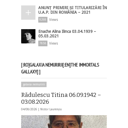
ANUNȚ PRIMIRI ȘI TITULARIZĂRI ÎN
U.A.P. DIN ROMÂNIA – 2021
Views
8268
Enache Alina Ilinca 03.04.1939 –
05.03.2021
Views
7858
[:RO]GALAXIA NEMURIRII[:EN]THE IMMORTALS
GALLAXY[:]
galaxia nemuririi
Rădulescu Titina 06.09.1942 –
03.08.2026
04/08/2026 |
Nistor Laurențiu