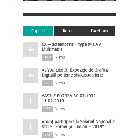
Popular
Recent
Facebook
XX ─ screenprint + type @ CAV
Multimedia
Views
14739
As You Like It, Expoziție de Grafică
Digitală pe teme shakespeariene
Views
12327
VASILE FLOREA 30.03.1931 –
11.02.2019
Views
11754
Anunț participare la Salonul Național al
Sticlei ”Formă și Lumină – 2019”
Views
10727