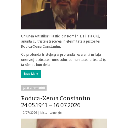
Uniunea Artiștilor Plastici din România, Filiala Cluj,
anunță cu tristețe trecerea în etermitate a pictoriței
Rodica-Xenia Constantin.
Cu profundă tristețe și o profundă reverență în fața
unei vieți dedicate frumosului, comunitatea artistică își
ia rămas bun de la …
Read More
galaxia nemuririi
Rodica-Xenia Constantin
24.05.1941 – 16.07.2026
17/07/2026 |
Nistor Laurențiu