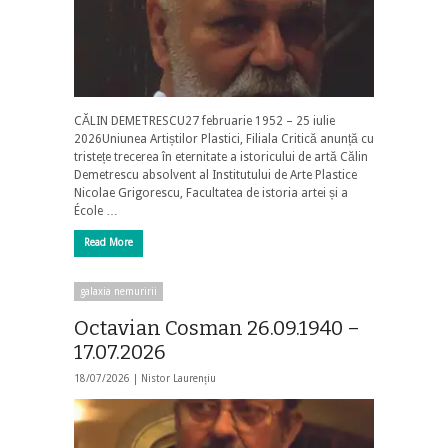
CĂLIN DEMETRESCU27 februarie 1952 – 25 iulie
2026Uniunea Artiștilor Plastici, Filiala Critică anunță cu
tristețe trecerea în eternitate a istoricului de artă Călin
Demetrescu absolvent al Institutului de Arte Plastice
Nicolae Grigorescu, Facultatea de istoria artei și a
École …
Read More
galaxia nemuririi
Octavian Cosman 26.09.1940 –
17.07.2026
18/07/2026 |
Nistor Laurențiu