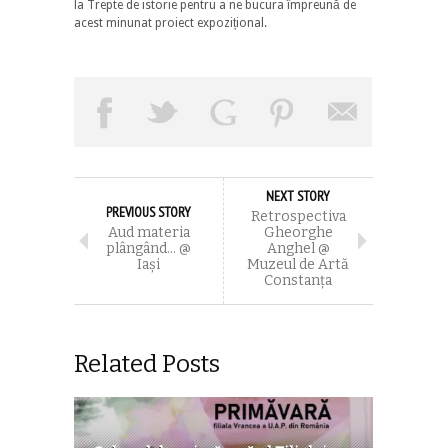
la Trepte de istorie pentru a ne bucura împreună de
acest minunat proiect expozițional.
NEXT STORY
PREVIOUS STORY
Retrospectiva
Aud materia
Gheorghe
plângând… @
Anghel @
Iaşi
Muzeul de Artă
Constanţa
Related Posts