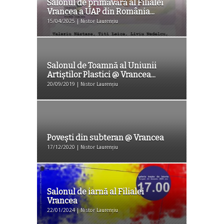
Salonul de primăvară al Filialei
Vrancea a UAP din România...
15/04/2025 | Nistor Laurențiu
Salonul de Toamnă al Uniunii
Artiştilor Plastici @ Vrancea...
20/09/2019 | Nistor Laurențiu
Povești din subteran @ Vrancea
17/12/2020 | Nistor Laurențiu
Salonul de iarnă al Filialei
Vrancea
22/01/2024 | Nistor Laurențiu