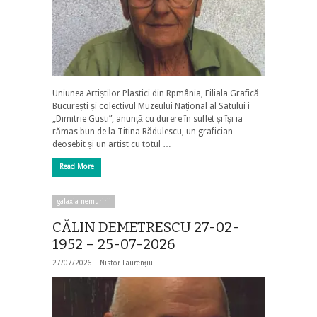
Uniunea Artiștilor Plastici din Rpmânia, Filiala Grafică
București și colectivul Muzeului Național al Satului i
„Dimitrie Gusti”, anunță cu durere în suflet și își ia
rămas bun de la Titina Rădulescu, un grafician
deosebit și un artist cu totul …
Read More
galaxia nemuririi
CĂLIN DEMETRESCU 27-02-
1952 – 25-07-2026
27/07/2026 |
Nistor Laurențiu