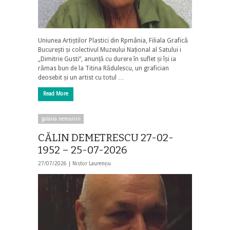
Uniunea Artiștilor Plastici din Rpmânia, Filiala Grafică
București și colectivul Muzeului Național al Satului i
„Dimitrie Gusti”, anunță cu durere în suflet și își ia
rămas bun de la Titina Rădulescu, un grafician
deosebit și un artist cu totul …
Read More
galaxia nemuririi
CĂLIN DEMETRESCU 27-02-
1952 – 25-07-2026
27/07/2026 |
Nistor Laurențiu