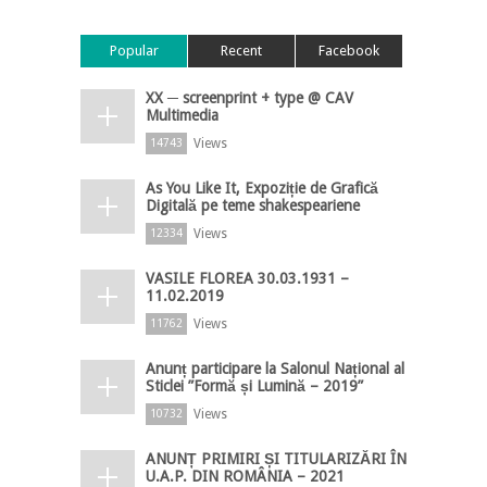
Popular
Recent
Facebook
XX ─ screenprint + type @ CAV
Multimedia
Views
14743
As You Like It, Expoziție de Grafică
Digitală pe teme shakespeariene
Views
12334
VASILE FLOREA 30.03.1931 –
11.02.2019
Views
11762
Anunț participare la Salonul Național al
Sticlei ”Formă și Lumină – 2019”
Views
10732
ANUNȚ PRIMIRI ȘI TITULARIZĂRI ÎN
U.A.P. DIN ROMÂNIA – 2021