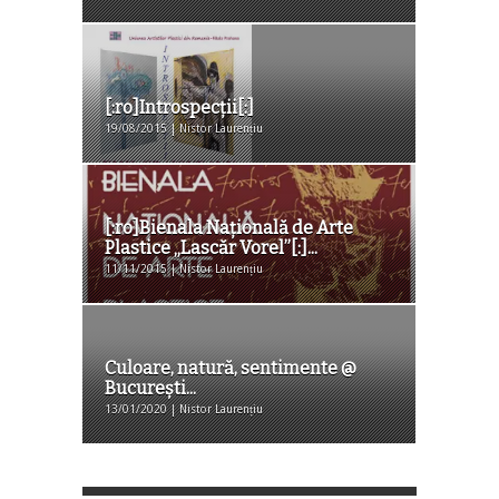
[:ro]Introspecții[:]
19/08/2015 | Nistor Laurențiu
[:ro]Bienala Națională de Arte
Plastice „Lascăr Vorel”[:]...
11/11/2015 | Nistor Laurențiu
Culoare, natură, sentimente @
București...
13/01/2020 | Nistor Laurențiu