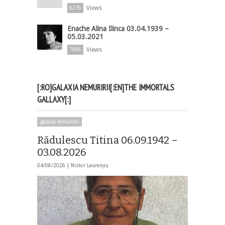
Views
8276
Enache Alina Ilinca 03.04.1939 –
05.03.2021
Views
7866
[:RO]GALAXIA NEMURIRII[:EN]THE IMMORTALS
GALLAXY[:]
galaxia nemuririi
Rădulescu Titina 06.09.1942 –
03.08.2026
04/08/2026 |
Nistor Laurențiu