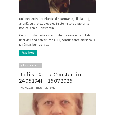
Uniunea Artiștilor Plastici din România, Filiala Cluj,
anunță cu tristețe trecerea în etermitate a pictoriței
Rodica-Xenia Constantin.
Cu profundă tristețe și o profundă reverență în fața
unei vieți dedicate frumosului, comunitatea artistică își
ia rămas bun de la …
Read More
galaxia nemuririi
Rodica-Xenia Constantin
24.05.1941 – 16.07.2026
17/07/2026 |
Nistor Laurențiu