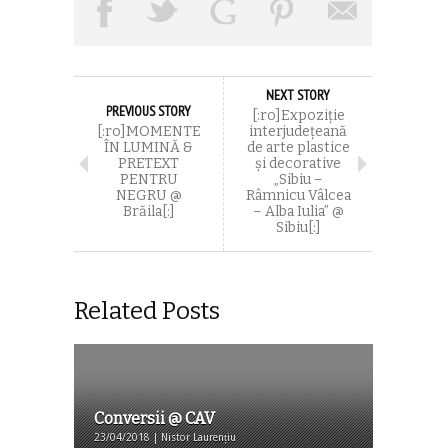
NEXT STORY
PREVIOUS STORY
[:ro]Expoziţie
[:ro]MOMENTE
interjudeţeană
ÎN LUMINĂ &
de arte plastice
PRETEXT
şi decorative
PENTRU
„Sibiu –
NEGRU @
Râmnicu Vâlcea
Brăila[:]
– Alba Iulia” @
Sibiu[:]
Related Posts
Conversii @ CAV
23/04/2018 | Nistor Laurențiu