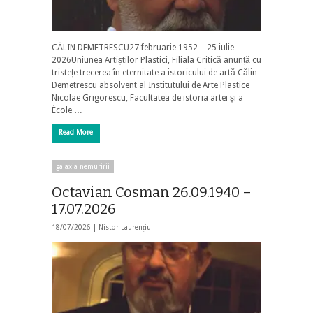
CĂLIN DEMETRESCU27 februarie 1952 – 25 iulie
2026Uniunea Artiștilor Plastici, Filiala Critică anunță cu
tristețe trecerea în eternitate a istoricului de artă Călin
Demetrescu absolvent al Institutului de Arte Plastice
Nicolae Grigorescu, Facultatea de istoria artei și a
École …
Read More
galaxia nemuririi
Octavian Cosman 26.09.1940 –
17.07.2026
18/07/2026 |
Nistor Laurențiu