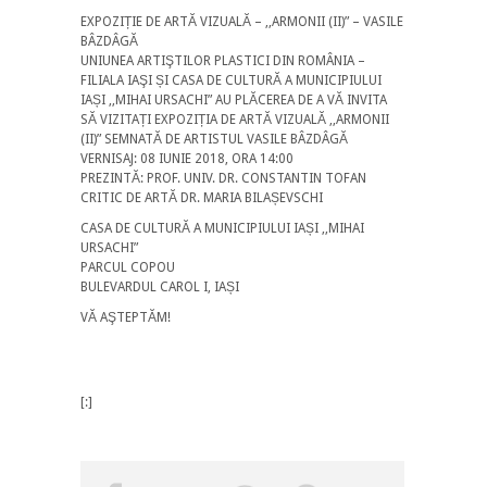
EXPOZIȚIE DE ARTĂ VIZUALĂ – ,,ARMONII (II)” – VASILE
BÂZDÂGĂ
UNIUNEA ARTIŞTILOR PLASTICI DIN ROMÂNIA –
FILIALA IAŞI ȘI CASA DE CULTURĂ A MUNICIPIULUI
IAȘI ,,MIHAI URSACHI” AU PLĂCEREA DE A VĂ INVITA
SĂ VIZITAȚI EXPOZIȚIA DE ARTĂ VIZUALĂ ,,ARMONII
(II)” SEMNATĂ DE ARTISTUL VASILE BÂZDÂGĂ
VERNISAJ: 08 IUNIE 2018, ORA 14:00
PREZINTĂ: PROF. UNIV. DR. CONSTANTIN TOFAN
CRITIC DE ARTĂ DR. MARIA BILAȘEVSCHI
CASA DE CULTURĂ A MUNICIPIULUI IAȘI ,,MIHAI
URSACHI”
PARCUL COPOU
BULEVARDUL CAROL I, IAȘI
VĂ AŞTEPTĂM!
[:]