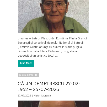
Uniunea Artiștilor Plastici din Rpmânia, Filiala Grafică
București și colectivul Muzeului Național al Satului i
„Dimitrie Gusti”, anunță cu durere în suflet și își ia
rămas bun de la Titina Rădulescu, un grafician
deosebit și un artist cu totul …
Read More
galaxia nemuririi
CĂLIN DEMETRESCU 27-02-
1952 – 25-07-2026
27/07/2026 |
Nistor Laurențiu