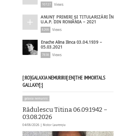
Views
10727
ANUNȚ PRIMIRI ȘI TITULARIZĂRI ÎN
U.A.P. DIN ROMÂNIA – 2021
Views
8268
Enache Alina Ilinca 03.04.1939 –
05.03.2021
Views
7858
[:RO]GALAXIA NEMURIRII[:EN]THE IMMORTALS
GALLAXY[:]
galaxia nemuririi
Rădulescu Titina 06.09.1942 –
03.08.2026
04/08/2026 |
Nistor Laurențiu