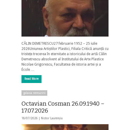
CĂLIN DEMETRESCU27 februarie 1952 – 25 iulie
2026Uniunea Artiștilor Plastici, Filiala Critică anunță cu
tristețe trecerea în eternitate a istoricului de artă Călin
Demetrescu absolvent al Institutului de Arte Plastice
Nicolae Grigorescu, Facultatea de istoria artei și a
École …
Read More
galaxia nemuririi
Octavian Cosman 26.09.1940 –
17.07.2026
18/07/2026 |
Nistor Laurențiu