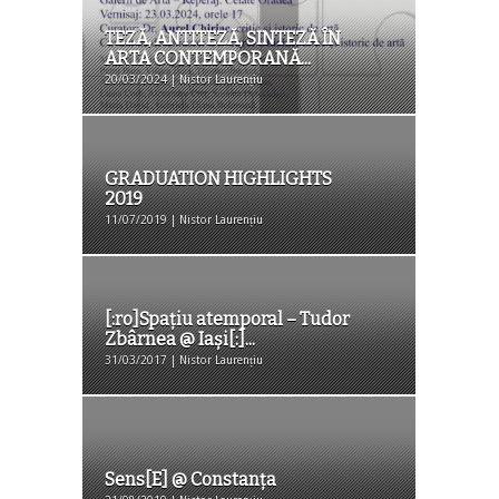
TEZĂ, ANTITEZĂ, SINTEZĂ ÎN
ARTA CONTEMPORANĂ...
20/03/2024 | Nistor Laurențiu
GRADUATION HIGHLIGHTS
2019
11/07/2019 | Nistor Laurențiu
[:ro]Spațiu atemporal – Tudor
Zbârnea @ Iaşi[:]...
31/03/2017 | Nistor Laurențiu
Sens[E] @ Constanța