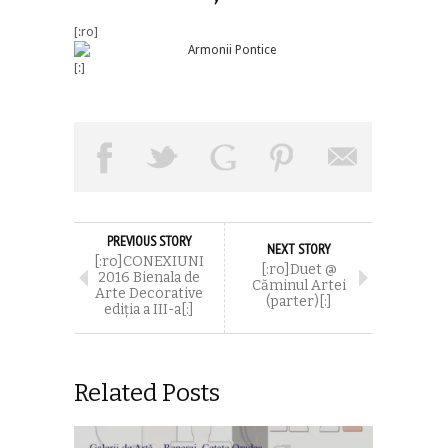
[:ro]
[:]
PREVIOUS STORY
NEXT STORY
[:ro]CONEXIUNI
[:ro]Duet @
2016 Bienala de
Căminul Artei
Arte Decorative
(parter)[:]
ediția a III-a[:]
Related Posts