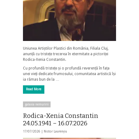
Uniunea Artiștilor Plastici din România, Filiala Cluj,
anunță cu tristețe trecerea în etermitate a pictoriței
Rodica-Xenia Constantin.
Cu profundă tristețe și o profundă reverență în fața
unei vieți dedicate frumosului, comunitatea artistică își
ia rămas bun de la …
Read More
galaxia nemuririi
Rodica-Xenia Constantin
24.05.1941 – 16.07.2026
17/07/2026 |
Nistor Laurențiu