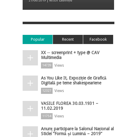
21/08/2019 | Nistor Laurențiu
Popular
Recent
Facebook
XX ─ screenprint + type @ CAV
Multimedia
Views
14739
As You Like It, Expoziție de Grafică
Digitală pe teme shakespeariene
Views
12327
VASILE FLOREA 30.03.1931 –
11.02.2019
Views
11754
Anunț participare la Salonul Național al
Sticlei ”Formă și Lumină – 2019”