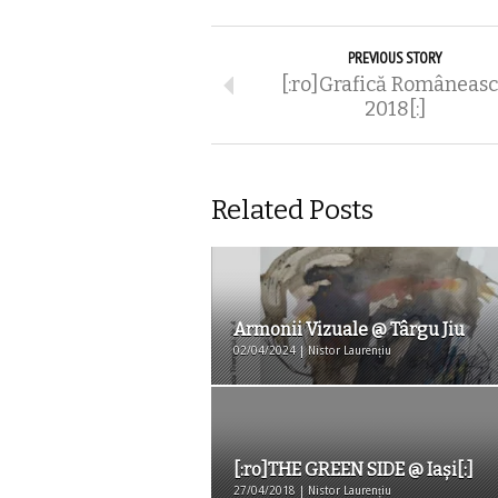
PREVIOUS STORY
[:ro]Grafică Româneas
2018[:]
Related Posts
Armonii Vizuale @ Târgu Jiu
02/04/2024 | Nistor Laurențiu
[:ro]THE GREEN SIDE @ Iași[:]
27/04/2018 | Nistor Laurențiu