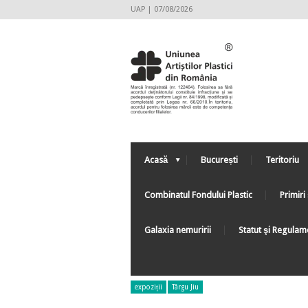
UAP | 07/08/2026
Acasă
București
Teritoriu
Combinatul Fondului Plastic
Primiri 
Galaxia nemuririi
Statut şi Regulam
expoziții
Târgu Jiu