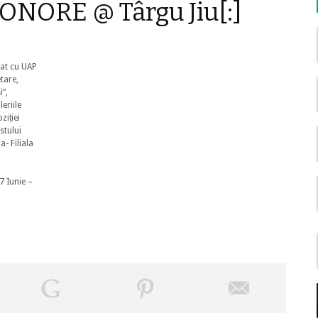
ONORE @ Târgu Jiu[:]
iat cu UAP
tare,
”,
eriile
ziției
stului
- Filiala
7 Iunie –