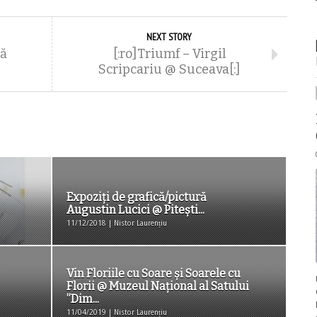
NEXT STORY
că
[:ro]Triumf – Virgil
Scripcariu @ Suceava[:]
Expoziți de grafică/pictură
Augustin Lucici @ Pitești...
11/12/2018 | Nistor Laurențiu
Vin Floriile cu Soare și Soarele cu
Florii @ Muzeul Național al Satului
”Dim...
11/04/2019 | Nistor Laurențiu