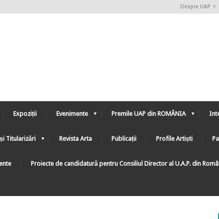
Despre UAP
Expoziții
Evenimente
Premile UAP din ROMÂNIA
Int
și Titularizări
Revista Arta
Publicații
Profile Artiști
Pa
ente
Proiecte de candidatură pentru Consiliul Director al U.A.P. din Rom