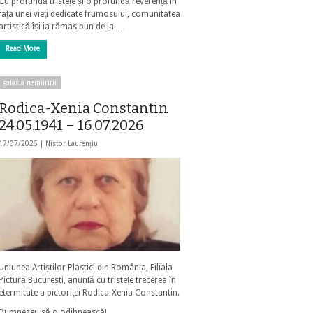
Cu profundă tristețe și o profundă reverență în
fața unei vieți dedicate frumosului, comunitatea
artistică își ia rămas bun de la …
Read More
galaxia nemuririi
Rodica-Xenia Constantin
24.05.1941 – 16.07.2026
17/07/2026 |
Nistor Laurențiu
Uniunea Artiștilor Plastici din România, Filiala
Pictură București, anunță cu tristețe trecerea în
etermitate a pictoriței Rodica-Xenia Constantin.
Dumnezeu să o odihnească!