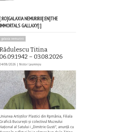
[:RO]GALAXIA NEMURIRII[:EN]THE
IMMORTALS GALLAXY[:]
galaxia nemuririi
Rădulescu Titina
06.09.1942 – 03.08.2026
04/08/2026 |
Nistor Laurențiu
Uniunea Artiștilor Plastici din Rpmânia, Filiala
Grafică București și colectivul Muzeului
Național al Satului i „Dimitrie Gusti”, anunță cu