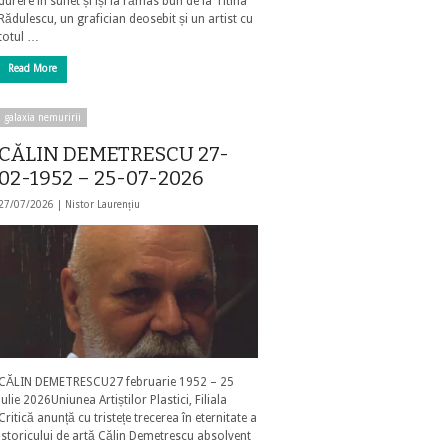
durere în suflet și își ia rămas bun de la Titina
Rădulescu, un grafician deosebit și un artist cu
totul …
Read More
galaxia nemuririi
CĂLIN DEMETRESCU 27-
02-1952 – 25-07-2026
27/07/2026 |
Nistor Laurențiu
CĂLIN DEMETRESCU27 februarie 1952 – 25
iulie 2026Uniunea Artiștilor Plastici, Filiala
Critică anunță cu tristețe trecerea în eternitate a
istoricului de artă Călin Demetrescu absolvent