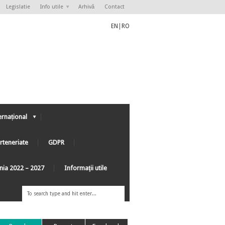
Legislatie
Info utile
Arhivă
Contact
EN
|
RO
ernațional
rteneriate
GDPR
ânia 2022 – 2027
Informaţii utile