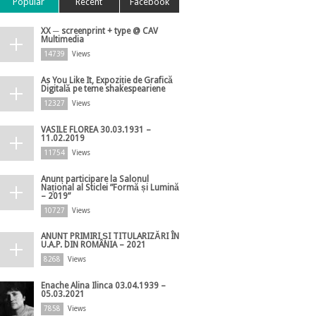
Popular
Recent
Facebook
XX ─ screenprint + type @ CAV
Multimedia
14739
Views
As You Like It, Expoziție de Grafică
Digitală pe teme shakespeariene
12327
Views
VASILE FLOREA 30.03.1931 –
11.02.2019
11754
Views
Anunț participare la Salonul
Național al Sticlei ”Formă și Lumină
– 2019”
10727
Views
ANUNȚ PRIMIRI ȘI TITULARIZĂRI ÎN
U.A.P. DIN ROMÂNIA – 2021
8268
Views
Enache Alina Ilinca 03.04.1939 –
05.03.2021
7858
Views