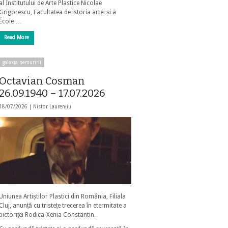
al Institutului de Arte Plastice Nicolae
Grigorescu, Facultatea de istoria artei și a
École …
Read More
galaxia nemuririi
Octavian Cosman
26.09.1940 – 17.07.2026
18/07/2026 |
Nistor Laurențiu
Uniunea Artiștilor Plastici din România, Filiala
Cluj, anunță cu tristețe trecerea în etermitate a
pictoriței Rodica-Xenia Constantin.