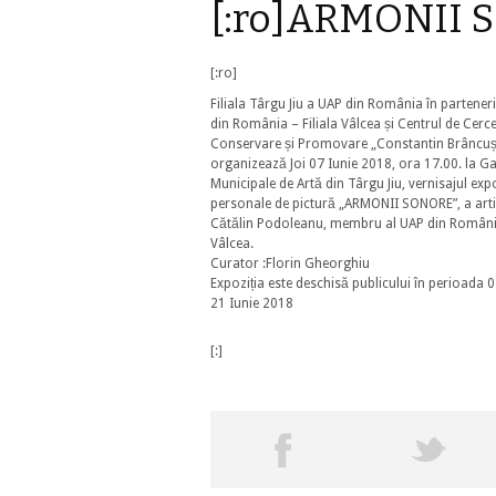
[:ro]ARMONII S
[:ro]
Filiala Târgu Jiu a UAP din România în partener
din România – Filiala Vâlcea și Centrul de Cerce
Conservare și Promovare „Constantin Brâncuși
organizează Joi 07 Iunie 2018, ora 17.00. la Gal
Municipale de Artă din Târgu Jiu, vernisajul expo
personale de pictură „ARMONII SONORE”, a arti
Cătălin Podoleanu, membru al UAP din România
Vâlcea.
Curator :Florin Gheorghiu
Expoziția este deschisă publicului în perioada 0
21 Iunie 2018
[:]