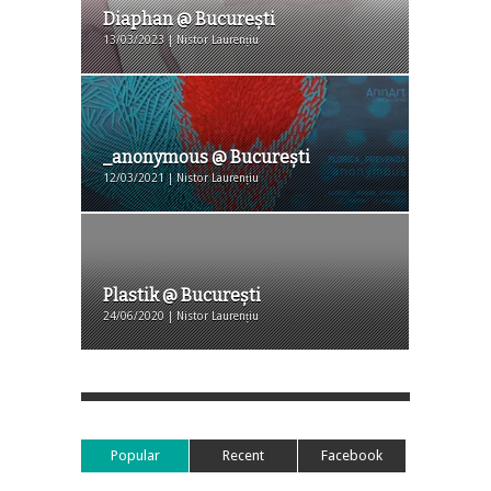
Diaphan @ Bucureşti
13/03/2023 | Nistor Laurențiu
_anonymous @ București
12/03/2021 | Nistor Laurențiu
Plastik @ București
24/06/2020 | Nistor Laurențiu
Popular
Recent
Facebook