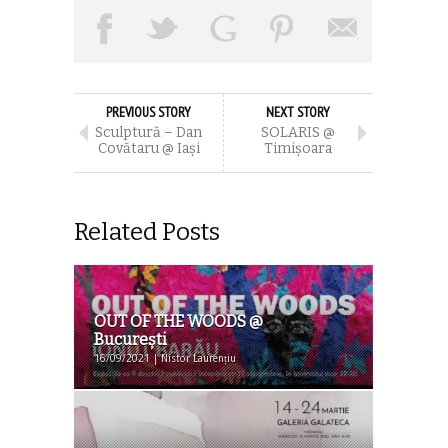
PREVIOUS STORY
NEXT STORY
Sculptură – Dan
SOLARIS @
Covătaru @ Iași
Timișoara
Related Posts
OUT OF THE WOODS @
București
16/09/2021 | Nistor Laurențiu