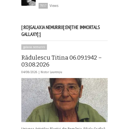
Views
7857
[:RO]GALAXIA NEMURIRII[:EN]THE IMMORTALS
GALLAXY[:]
galaxia nemuririi
Rădulescu Titina 06.09.1942 –
03.08.2026
04/08/2026 |
Nistor Laurențiu
Uniunea Artiștilor Plastici din Rpmânia, Filiala Grafică