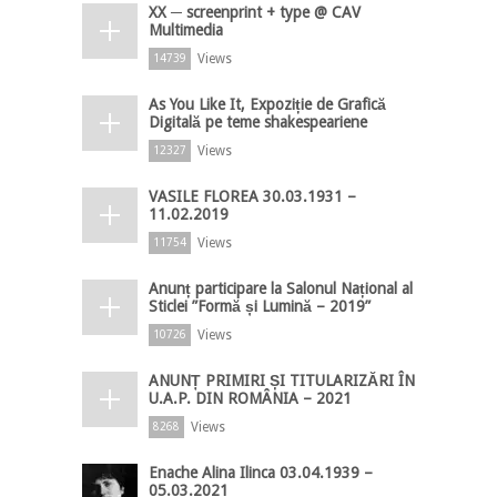
XX ─ screenprint + type @ CAV
Multimedia
Views
14739
As You Like It, Expoziție de Grafică
Digitală pe teme shakespeariene
Views
12327
VASILE FLOREA 30.03.1931 –
11.02.2019
Views
11754
Anunț participare la Salonul Național al
Sticlei ”Formă și Lumină – 2019”
Views
10726
ANUNȚ PRIMIRI ȘI TITULARIZĂRI ÎN
U.A.P. DIN ROMÂNIA – 2021
Views
8268
Enache Alina Ilinca 03.04.1939 –
05.03.2021