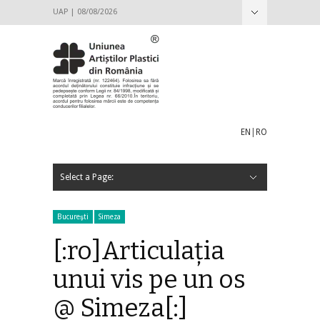
UAP | 08/08/2026
Hide Navigation
Despre UAP
ANUC
Istoric
Conducere
2016-2020
2012-2016
Adunarea generală
HOTĂRÂREA NR. 1_13.04.2019 A ADUNĂRII
Hotărârea nr. 2 din 22.04.2017 a Adunării Generale
HOTĂRÂREA NR. 2 / 29.10.2016 A ADUNĂRII
Proiecte de candidatură pentru Consiliul Director al
Candidat Petru Lucaci
Candidat Ioana Ciocan
Candidat Gabriel Cojoc
Candidat Gheorghe Dican
Candidat Răzvan-Constantin Caratănase
Structuri
Strategia culturală
Acte interne
Decizie Consiliul Director al UAP_Ședința de
Legislatie
Info utile
Revista Arta
Filiala Pictură București
Filiala Arte Decorative București
Galateea Contemporary Art
Arhivă
Contact
GENERALE PRIN REPREZENTANȚI
a Uniunii Artiștilor Plastici din România
GENERALE A UNIUNII ARTIȘTILOR PLASTICI DIN
U.A.P 2016 – 2020
constituire Comisia pentru Amendare Statut și
ROMÂNIA
Regulamente 15.05.2019
EN
|
RO
Select a Page:
Hide Navigation
Acasă
Anunțuri
Hotărâri
Demersuri UAP
Galerii
Centrul Artelor Vizuale
Galateea Contemporary Art
Orizont
Simeza
București
Teritoriu
Expoziții
Evenimente
Aici – Acolo @ București
PROGRAM EXPOZIȚIONAL / GALERIA ORIZONT 2019 –
Arte în București 2018: cupluri, companioni, familii în
Program expozițional 2018
Salonul Național de Artă Contemporană – Centenar
Salonul Național de Artă Contemporană (SNAC)
Lista artiștilor selectați pentru SNAC 2018
mix ART @ Orizont
Premile UAP din ROMÂNIA
PREMIILE UNIUNII ARTIȘTILOR PLASTICI DIN ROMÂNIA
PREMIILE UNIUNII ARTIȘTILOR PLASTICI DIN ROMÂNIA
Internațional
Expoziții și concursuri internaționale
IAA / AIAP
ECA
Combinatul Fondului Plastic
Primiri și Titularizări
PRELUNGIREA TERMENULUI DE DEPUNERE A
ANUNȚ PRIMIRI ȘI TITULARIZĂRI ÎN U.A.P. DIN
ANUNȚ PRIMIRI ȘI TITULARIZĂRI, PENTRU MEMBRII
Stagiari 2020
Stagiari 2018
Stagiari 2017
Titularizări 2017
Revista Arta
Publicații
Profile Artiști
Parteneriate
GDPR
Galaxia nemuririi
Statut şi Regulamente
Proiecte de candidatură pentru Consiliul Director al
Informaţii utile
2020
artele plastice din București
2018
Centenar 2018
pentru anul 2018
pentru anul 2017
DOSARELOR PENTRU PRIMIRI ȘI TITULARIZĂRI ÎN
ROMÂNIA – sesiunea a II-a 2019
U.A.P. DIN ROMÂNIA – 2018
U.A.P. din România 2022 – 2027
Bucureşti
Simeza
U.A.P. DIN ROMÂNIA – 2020
[:ro]Articulația
unui vis pe un os
@ Simeza[:]