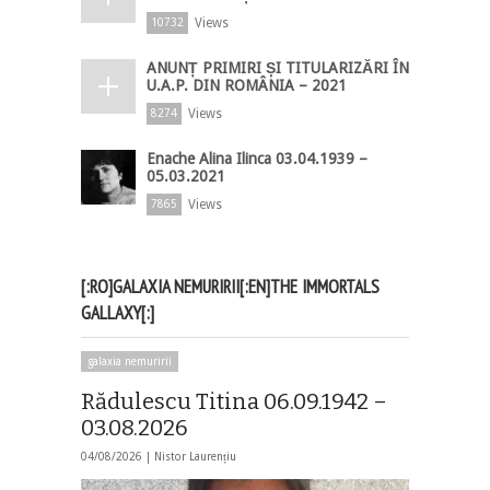
Views
10732
ANUNȚ PRIMIRI ȘI TITULARIZĂRI ÎN
U.A.P. DIN ROMÂNIA – 2021
Views
8274
Enache Alina Ilinca 03.04.1939 –
05.03.2021
Views
7865
[:RO]GALAXIA NEMURIRII[:EN]THE IMMORTALS
GALLAXY[:]
galaxia nemuririi
Rădulescu Titina 06.09.1942 –
03.08.2026
04/08/2026 |
Nistor Laurențiu