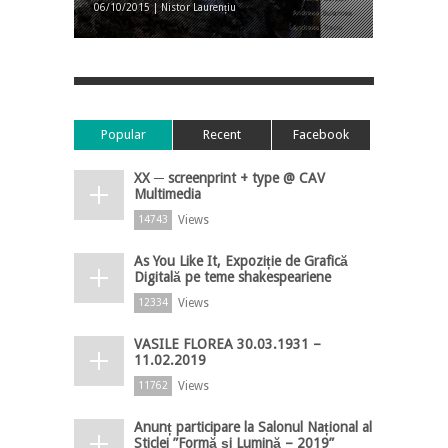
06/10/2015 | Nistor Laurențiu
Popular
Recent
Facebook
XX ─ screenprint + type @ CAV
Multimedia
Views
14743
As You Like It, Expoziție de Grafică
Digitală pe teme shakespeariene
Views
12334
VASILE FLOREA 30.03.1931 –
11.02.2019
Views
11762
Anunț participare la Salonul Național al
Sticlei ”Formă și Lumină – 2019”