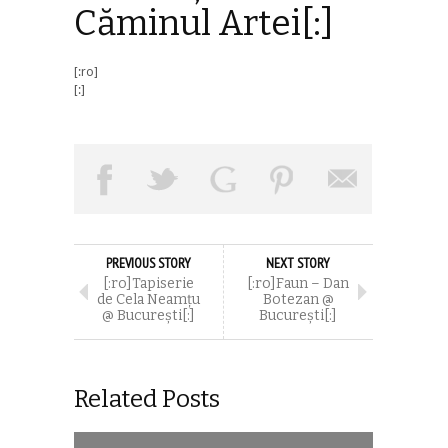
Căminul Artei[:]
[:ro]
[:]
PREVIOUS STORY
NEXT STORY
[:ro]Tapiserie
[:ro]Faun – Dan
de Cela Neamțu
Botezan @
@ București[:]
București[:]
Related Posts