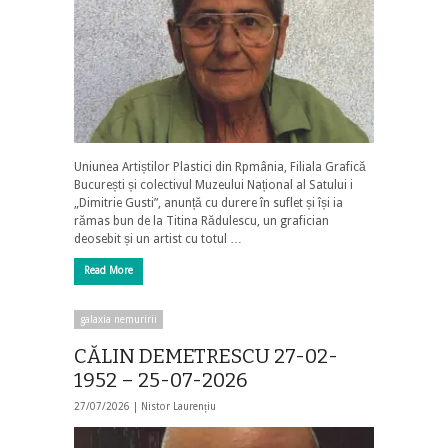
Uniunea Artiștilor Plastici din Rpmânia, Filiala Grafică
București și colectivul Muzeului Național al Satului i
„Dimitrie Gusti”, anunță cu durere în suflet și își ia
rămas bun de la Titina Rădulescu, un grafician
deosebit și un artist cu totul …
Read More
galaxia nemuririi
CĂLIN DEMETRESCU 27-02-
1952 – 25-07-2026
27/07/2026 |
Nistor Laurențiu