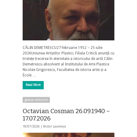
CĂLIN DEMETRESCU27 februarie 1952 – 25 iulie
2026Uniunea Artiștilor Plastici, Filiala Critică anunță cu
tristețe trecerea în eternitate a istoricului de artă Călin
Demetrescu absolvent al Institutului de Arte Plastice
Nicolae Grigorescu, Facultatea de istoria artei și a
École …
Read More
galaxia nemuririi
Octavian Cosman 26.09.1940 –
17.07.2026
18/07/2026 |
Nistor Laurențiu