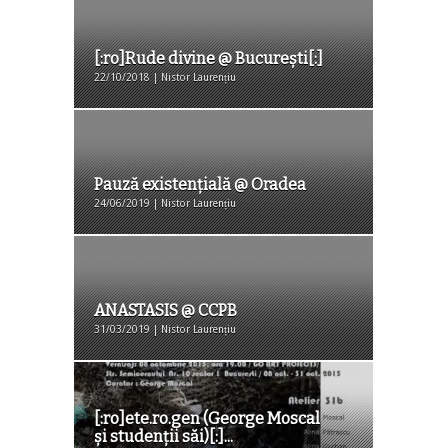
[:ro]Rude divine @ București[:]
22/10/2018 | Nistor Laurențiu
Pauză existențială @ Oradea
24/06/2019 | Nistor Laurențiu
ANASTASIS @ CCPB
31/03/2019 | Nistor Laurențiu
[:ro]ete.ro.gen (George Moscal
și studenții săi)[:]...