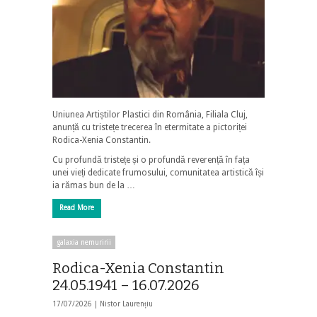
Uniunea Artiștilor Plastici din România, Filiala Cluj,
anunță cu tristețe trecerea în etermitate a pictoriței
Rodica-Xenia Constantin.
Cu profundă tristețe și o profundă reverență în fața
unei vieți dedicate frumosului, comunitatea artistică își
ia rămas bun de la …
Read More
galaxia nemuririi
Rodica-Xenia Constantin
24.05.1941 – 16.07.2026
17/07/2026 |
Nistor Laurențiu