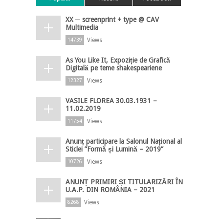
XX ─ screenprint + type @ CAV
Multimedia
Views
14739
As You Like It, Expoziție de Grafică
Digitală pe teme shakespeariene
Views
12327
VASILE FLOREA 30.03.1931 –
11.02.2019
Views
11754
Anunț participare la Salonul Național al
Sticlei ”Formă și Lumină – 2019”
Views
10726
ANUNȚ PRIMIRI ȘI TITULARIZĂRI ÎN
U.A.P. DIN ROMÂNIA – 2021
Views
8268