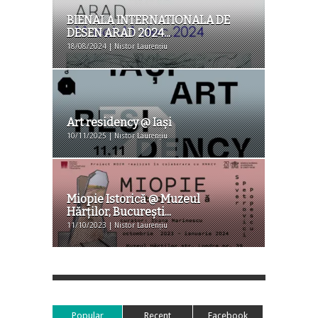
BIENALA INTERNATIONALA DE
DESEN ARAD 2024...
18/08/2024 | Nistor Laurențiu
Art residency @ Iaşi
10/11/2025 | Nistor Laurențiu
Miopie Istorică @ Muzeul
Hărților, Bucureşti...
11/10/2023 | Nistor Laurențiu
Popular
Recent
Facebook