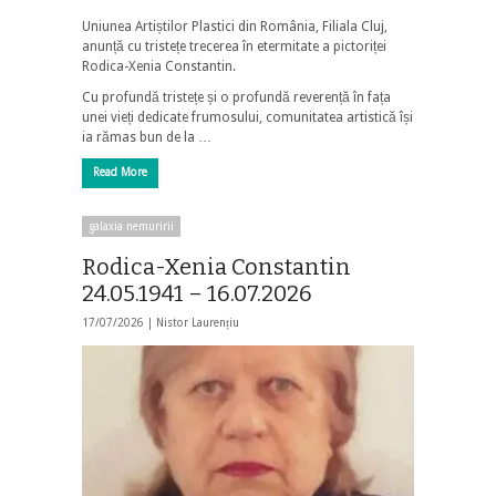
Uniunea Artiștilor Plastici din România, Filiala Cluj,
anunță cu tristețe trecerea în etermitate a pictoriței
Rodica-Xenia Constantin.
Cu profundă tristețe și o profundă reverență în fața
unei vieți dedicate frumosului, comunitatea artistică își
ia rămas bun de la …
Read More
galaxia nemuririi
Rodica-Xenia Constantin
24.05.1941 – 16.07.2026
17/07/2026 |
Nistor Laurențiu