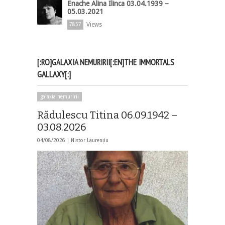
Enache Alina Ilinca 03.04.1939 –
05.03.2021
Views
7857
[:RO]GALAXIA NEMURIRII[:EN]THE IMMORTALS
GALLAXY[:]
galaxia nemuririi
Rădulescu Titina 06.09.1942 –
03.08.2026
04/08/2026 |
Nistor Laurențiu