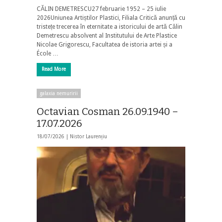
CĂLIN DEMETRESCU27 februarie 1952 – 25 iulie
2026Uniunea Artiștilor Plastici, Filiala Critică anunță cu
tristețe trecerea în eternitate a istoricului de artă Călin
Demetrescu absolvent al Institutului de Arte Plastice
Nicolae Grigorescu, Facultatea de istoria artei și a
École …
Read More
galaxia nemuririi
Octavian Cosman 26.09.1940 –
17.07.2026
18/07/2026 |
Nistor Laurențiu