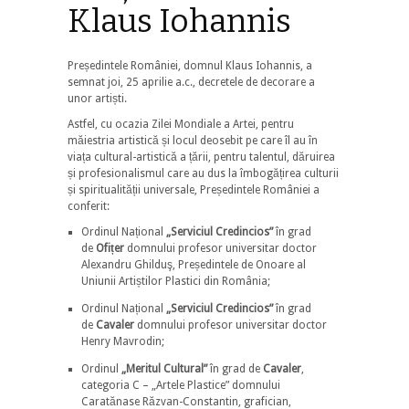
Klaus Iohannis
Președintele României, domnul Klaus Iohannis, a
semnat joi, 25 aprilie a.c., decretele de decorare a
unor artiști.
Astfel, cu ocazia Zilei Mondiale a Artei, pentru
măiestria artistică și locul deosebit pe care îl au în
viața cultural-artistică a țării, pentru talentul, dăruirea
și profesionalismul care au dus la îmbogățirea culturii
și spiritualității universale, Președintele României a
conferit:
Ordinul Național
„Serviciul Credincios”
în grad
de
Ofițer
domnului profesor universitar doctor
Alexandru Ghilduş, Președintele de Onoare al
Uniunii Artiștilor Plastici din România;
Ordinul Național
„Serviciul Credincios”
în grad
de
Cavaler
domnului profesor universitar doctor
Henry Mavrodin;
Ordinul
„Meritul Cultural”
în grad de
Cavaler
,
categoria C – „Artele Plastice” domnului
Caratănase Răzvan-Constantin, grafician,