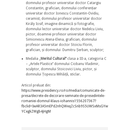
domnului profesor universitar doctor Catargiu
Constantin, grafician, domnului conferențiar
universitar doctor Ionescu Constantin-Ovidiu,
ceramist, domnului profesor universitar doctor
Király Iosif, imagine dinamică și fotografie,
domnului lector universitar doctor Nedelcu Liviu,
pictor, doamnei profesor universitar doctor
Simionescu Atena-Elena, grafician, domnului
profesor universitar doctor Stoiciu Florin,
grafician, și domnului Dumitru Șerban, sculptor;
Medalia „
Meritul Cultural”
clasa a III-a, categoria C
– „Artele Plastice” domnului Ciobanu Vladimir,
sculptor, domnului Stoicovici Liviu, pictor, și
domnului Țopescu Mihăiță, sticlar.
Articol preluat din:
https://www.presidency.ro/ro/media/comunicate-de-
presa/decrete-de-decorare-semnate-de-presedintele-
romaniei-domnul-klaus-iohannis1556207367?
fbclid=IwAR3A5mEPd2nhQWeqZcSnb9S5UWSxMsGYwDCwafIO0arL
YCegkZWgb4jHgM