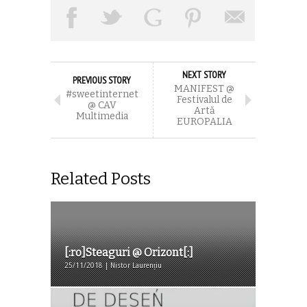
NEXT STORY
PREVIOUS STORY
MANIFEST @
#sweetinternet
Festivalul de
@ CAV
Artă
Multimedia
EUROPALIA
Related Posts
[:ro]Steaguri @ Orizont[:]
25/11/2018 | Nistor Laurențiu