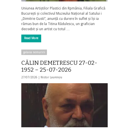
Uniunea Artiștilor Plastici din Rpmânia, Filiala Grafică
București și colectivul Muzeului Național al Satului i
„Dimitrie Gusti”, anunță cu durere în suflet și își ia
rămas bun de la Titina Rădulescu, un grafician
deosebit și un artist cu totul …
Read More
galaxia nemuririi
CĂLIN DEMETRESCU 27-02-
1952 – 25-07-2026
27/07/2026 |
Nistor Laurențiu