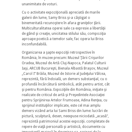
unanimitate de voturi.
Cu o activitate expoziţională apreciată de marile
galerii din lume, Samy Briss şi-a câştigat o
binemeritată recunoştere în afara graniţelor ţării.
Multiculturalitatea operei sale ca expresie a libertăţii
de gând şi creaţie, unicitatea stilului său, compoziţia
aproape poetică a temelor sale, fac opera lui Briss
inconfundabilă.
Organizarea a şapte expoziţii retrospective în
România, în muzee precum: Muzeul Ţării Crişurilor
Oradea, Muzeul de Artă Cluj-Napoca, Palatul Culturii
Iaşi, ARCUB Bucureşti, Bienala Albastă Braşov, Muzeul
„Carol I” Brăila, Muzeul de Istorie al Judeţului Vâlcea,
reprezintă, fără îndoială, un demers substanţial, cu o
profundă încărcătură simbolică, atât pentru artist, cât
şi pentru România. Expoziţiile din România, iniţiate şi
realizate de criticul de artă şi Preşedintele Asociaţiei
pentru Sprijinirea Artelor Frumoase, Adina Renţea, cu
sprijinul instituţiilor implicate, este cel mai amplu
demers vizând arta lui Sami Briss din lume: lucrări de
pictură, sculptură, desen, neexpuse niciodată „acasă”,
reprezintă patrimoniul acestei expoziţii. completate de
repere de viaţă personală şi artistică, documente cu
importanţă majoră în devenirea sa, scrisori de la