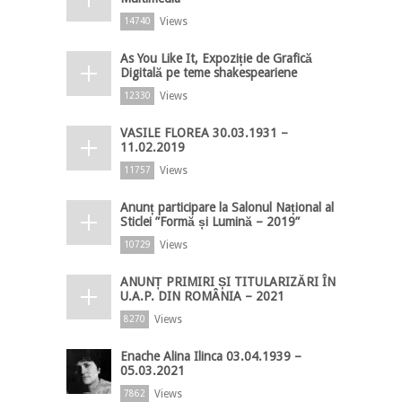
Views
14740
As You Like It, Expoziție de Grafică
Digitală pe teme shakespeariene
Views
12330
VASILE FLOREA 30.03.1931 –
11.02.2019
Views
11757
Anunț participare la Salonul Național al
Sticlei ”Formă și Lumină – 2019”
Views
10729
ANUNȚ PRIMIRI ȘI TITULARIZĂRI ÎN
U.A.P. DIN ROMÂNIA – 2021
Views
8270
Enache Alina Ilinca 03.04.1939 –
05.03.2021
Views
7862