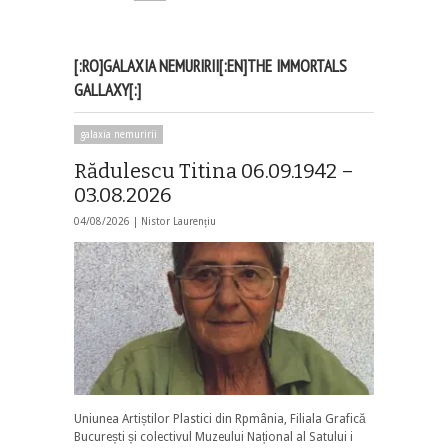
[:RO]GALAXIA NEMURIRII[:EN]THE IMMORTALS
GALLAXY[:]
galaxia nemuririi
Rădulescu Titina 06.09.1942 –
03.08.2026
04/08/2026 |
Nistor Laurențiu
Uniunea Artiștilor Plastici din Rpmânia, Filiala Grafică
București și colectivul Muzeului Național al Satului i