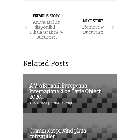
PREVIOUS STORY
NEXT STORY
Anunț atelier
disponibil –
Efemere @
Filiala Grafică @
Bucureşti
București
Related Posts
A V-a Bienală Europeana
Internațională de Carte Obiect
2020...
11/03/2020 | Nistor Laurențiu
Comunicat privind plata
cotizațiilor