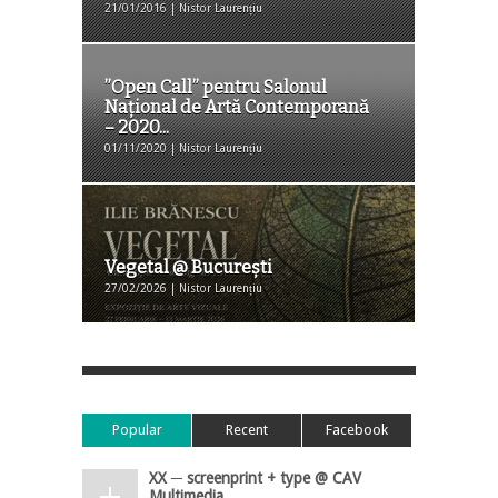
21/01/2016 | Nistor Laurențiu
”Open Call” pentru Salonul
Național de Artă Contemporană
– 2020...
01/11/2020 | Nistor Laurențiu
Vegetal @ București
27/02/2026 | Nistor Laurențiu
Popular
Recent
Facebook
XX ─ screenprint + type @ CAV
Multimedia