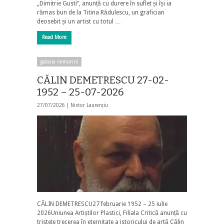
„Dimitrie Gusti”, anunță cu durere în suflet și își ia
rămas bun de la Titina Rădulescu, un grafician
deosebit și un artist cu totul …
Read More
galaxia nemuririi
CĂLIN DEMETRESCU 27-02-
1952 – 25-07-2026
27/07/2026 |
Nistor Laurențiu
CĂLIN DEMETRESCU27 februarie 1952 – 25 iulie
2026Uniunea Artiștilor Plastici, Filiala Critică anunță cu
tristețe trecerea în eternitate a istoricului de artă Călin