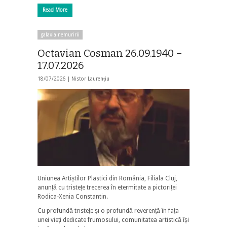
Read More
galaxia nemuririi
Octavian Cosman 26.09.1940 –
17.07.2026
18/07/2026 |
Nistor Laurențiu
Uniunea Artiștilor Plastici din România, Filiala Cluj,
anunță cu tristețe trecerea în etermitate a pictoriței
Rodica-Xenia Constantin.
Cu profundă tristețe și o profundă reverență în fața
unei vieți dedicate frumosului, comunitatea artistică își