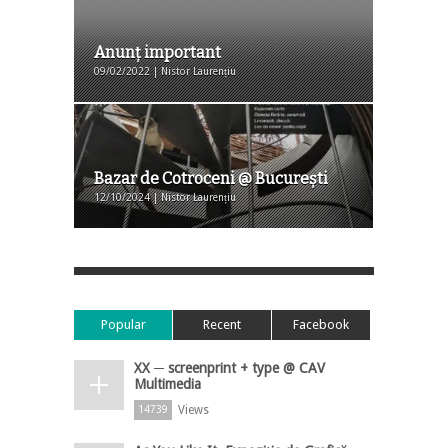
Anunț important
09/02/2022 | Nistor Laurențiu
Bazar de Cotroceni @ Bucureşti
12/10/2024 | Nistor Laurențiu
Popular
Recent
Facebook
XX ─ screenprint + type @ CAV
Multimedia
Views
14739