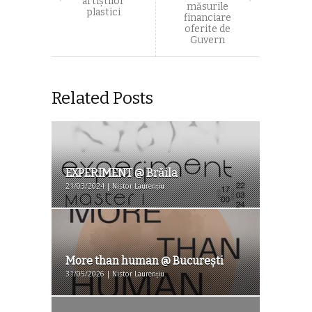
artiștilor
măsurile
plastici
financiare
oferite de
Guvern
Related Posts
EXPERIMENT @ Brăila
21/03/2024 | Nistor Laurențiu
More than human @ București
31/05/2026 | Nistor Laurențiu