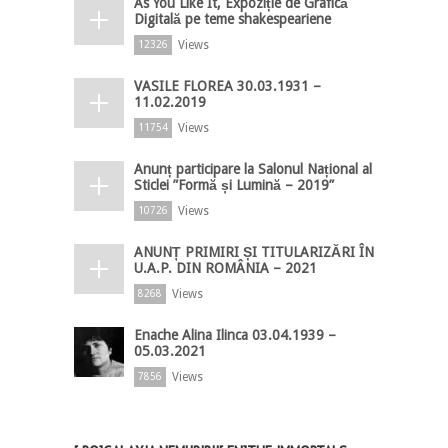
As You Like It, Expoziție de Grafică
Digitală pe teme shakespeariene
Views
12326
VASILE FLOREA 30.03.1931 –
11.02.2019
Views
11754
Anunț participare la Salonul Național al
Sticlei ”Formă și Lumină – 2019”
Views
10726
ANUNȚ PRIMIRI ȘI TITULARIZĂRI ÎN
U.A.P. DIN ROMÂNIA – 2021
Views
8268
Enache Alina Ilinca 03.04.1939 –
05.03.2021
Views
7856