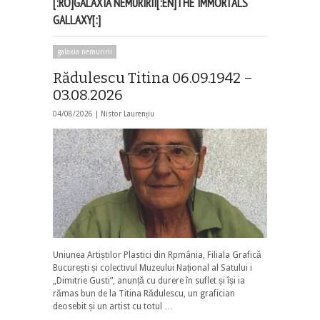
[:RO]GALAXIA NEMURIRII[:EN]THE IMMORTALS
GALLAXY[:]
galaxia nemuririi
Rădulescu Titina 06.09.1942 –
03.08.2026
04/08/2026 |
Nistor Laurențiu
Uniunea Artiștilor Plastici din Rpmânia, Filiala Grafică
București și colectivul Muzeului Național al Satului i
„Dimitrie Gusti”, anunță cu durere în suflet și își ia
rămas bun de la Titina Rădulescu, un grafician
deosebit și un artist cu totul …